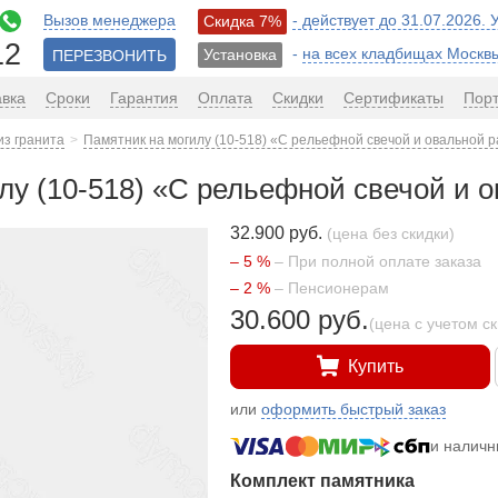
Вызов менеджера
- действует до 31.07.2026.
Скидка 7%
12
-
на всех кладбищах Москв
Установка
ПЕРЕЗВОНИТЬ
авка
Сроки
Гарантия
Оплата
Скидки
Сертификаты
Пор
из гранита
Памятник на могилу (10-518) «С рельефной свечой и овальной 
лу (10-518) «С рельефной свечой и 
32.900 руб.
(цена без скидки)
– 5 %
– При полной оплате заказа
– 2 %
– Пенсионерам
30.600 руб.
(цена с учетом с
Купить
или
оформить быстрый заказ
и налич
Комплект памятника