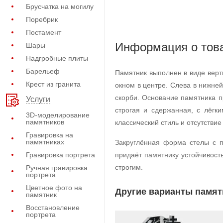
Брусчатка на могилу
Поребрик
Постамент
Информация о тов
Шары
Надгробные плиты
Барельеф
Памятник выполнен в виде верт
Крест из гранита
окном в центре. Слева в нижне
скорби. Основание памятника 
Услуги
строгая и сдержанная, с лёгк
3D-моделирование
памятников
классический стиль и отсутств
Гравировка на
памятниках
Закруглённая форма стелы с 
Гравировка портрета
придаёт памятнику устойчивост
строгим.
Ручная гравировка
портрета
Цветное фото на
Другие варианты памят
памятник
Восстановление
портрета