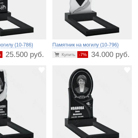
огилу (10-786)
Памятник на могилу (10-796)
25.500 руб.
34.000 руб.
%
Купить
-7%