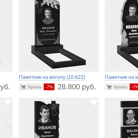
Памятник на могилу (10-622)
Памятник на м
уб.
28.800 руб.
Купить
-7%
Купить
-7