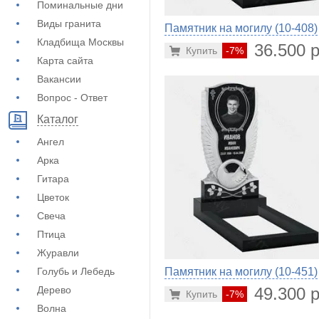
Поминальные дни
Виды гранита
Памятник на могилу (10-408)
Кладбища Москвы
36.500 р
Купить
-7%
Карта сайта
Вакансии
Вопрос - Ответ
Каталог
Ангел
Арка
Гитара
Цветок
Свеча
Птица
Журавли
Голубь и Лебедь
Памятник на могилу (10-451)
Дерево
49.300 р
Купить
-7%
Волна