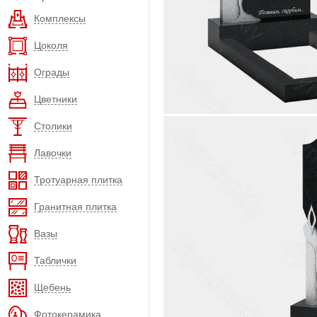
Комплексы
Цоколя
Ограды
Цветники
Столики
Лавочки
Тротуарная плитка
Гранитная плитка
Вазы
Таблички
Щебень
Фотокерамика