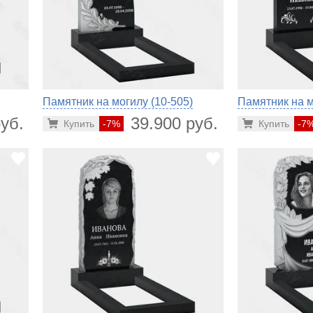
Памятник на могилу (10-505)
Памятник на м
уб.
39.900 руб.
Купить
-7%
Купить
-7