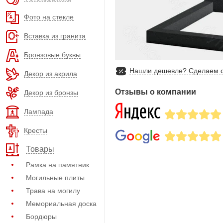
Фото на стекле
Вставка из гранита
Бронзовые буквы
Нашли дешевле? Сделаем с
Декор из акрила
Отзывы о компании
Декор из бронзы
Лампада
Кресты
Товары
Рамка на памятник
Могильные плиты
Трава на могилу
Мемориальная доска
Бордюры