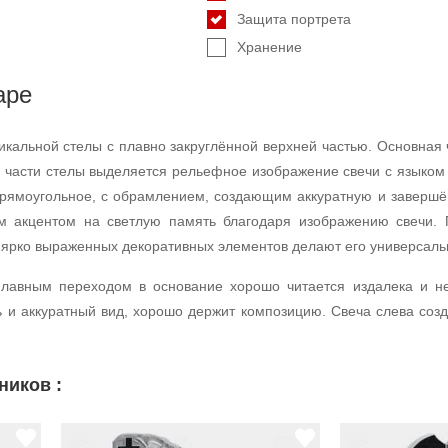
Защита портрета
Хранение
аре
икальной стелы с плавно закруглённой верхней частью. Основная 
й части стелы выделяется рельефное изображение свечи с языком
прямоугольное, с обрамлением, создающим аккуратную и заверш
им акцентом на светлую память благодаря изображению свечи. 
ие ярко выраженных декоративных элементов делают его универсал
плавным переходом в основание хорошо читается издалека и н
ь и аккуратный вид, хорошо держит композицию. Свеча слева соз
ников :