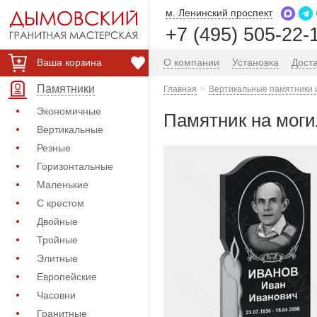
м. Ленинский проспект
+7 (495) 505-22-
Ваша корзина
О компании
Установка
Дост
Памятники
Главная
Вертикальные памятники 
Экономичные
Памятник на моги
Вертикальные
Резные
Горизонтальные
Маленькие
С крестом
Двойные
Тройные
Элитные
Европейские
Часовни
Гранитные