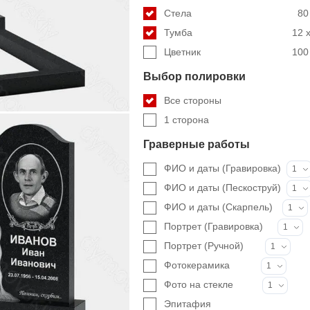
Стела
80
Тумба
12 x
Цветник
100 
Выбор полировки
Все стороны
1 сторона
Граверные работы
ФИО и даты (Гравировка)
1
ФИО и даты (Пескоструй)
1
ФИО и даты (Скарпель)
1
Портрет (Гравировка)
1
Портрет (Ручной)
1
Фотокерамика
1
Фото на стекле
1
Эпитафия