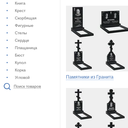
Книга
Крест
Скорбящая
Фигурные
Стелы
Сердце
Плащаница
Бюст
Купол
Корка
Памятники из Гранита
Угловой
Поиск товаров