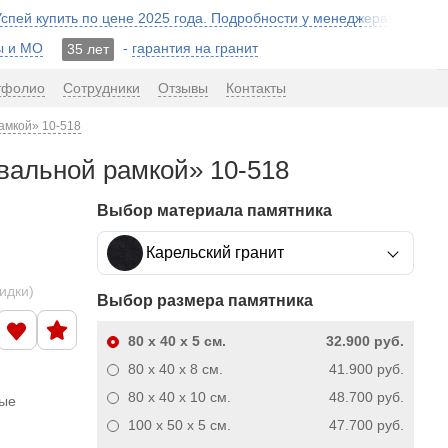
 Успей купить по цене 2025 года. Подробности у менеджера!
ы и МО
-
гарантия на гранит
35 лет
тфолио
Сотрудники
Отзывы
Контакты
рамкой» 10-518
овальной рамкой» 10-518
Выбор материала памятника
Карельский гранит
кидки)
Выбор размера памятника
80 x 40 x 5
см.
32.900 руб.
80 x 40 x 8
см.
41.900 руб.
80 x 40 x 10
см.
48.700 руб.
ные
100 x 50 x 5
см.
47.700 руб.