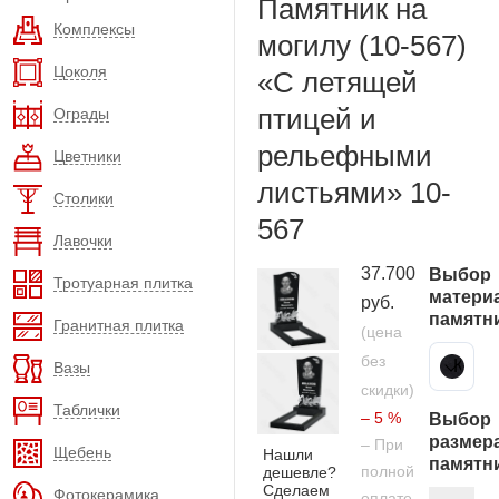
Памятник на
Комплексы
могилу (10-567)
Цоколя
«С летящей
птицей и
Ограды
рельефными
Цветники
листьями» 10-
Столики
567
Лавочки
37.700
Выбор
Тротуарная плитка
матери
руб.
памятн
Гранитная плитка
(цена
без
Карельский гранит
Вазы
скидки)
Таблички
– 5 %
Выбор
размер
– При
Щебень
Нашли
памятн
полной
дешевле?
Сделаем
Фотокерамика
оплате