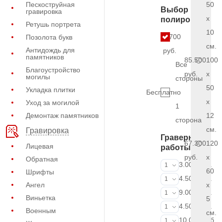
Пескоструйная
50
Выбор
гравировка
x
полировки
Ретушь портрета
10
5.700
Позолота букв
см.
Антидождь для
руб.
памятников
85.500
100
Все
Благоустройство
руб.
x
могилы
стороны
50
Укладка плитки
Бесплатно
x
Уход за могилой
1
Демонтаж памятников
12
сторона
см.
Гравировка
Граверные
67.300
120
Лицевая
работы
руб.
x
Обратная
ФИО и даты (
3.000 руб.
1
60
Шрифты
ФИО и даты (
4.500 руб.
1
Ангел
x
ФИО и даты (
9.000 руб.
1
Виньетка
5
Портрет (Грав
4.500 руб.
1
Военным
см.
Портрет (Ручн
10.000 руб.
1