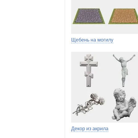
Щебень на могилу
Декор из акрила