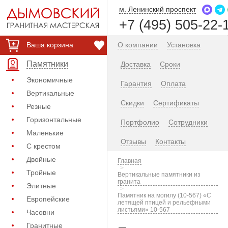
м. Ленинский проспект
+7 (495) 505-22-
Ваша корзина
О компании
Установка
Памятники
Доставка
Сроки
Экономичные
Гарантия
Оплата
Вертикальные
Скидки
Сертификаты
Резные
Горизонтальные
Портфолио
Сотрудники
Маленькие
Отзывы
Контакты
С крестом
Двойные
Главная
Тройные
Вертикальные памятники из
гранита
Элитные
Памятник на могилу (10-567) «С
Европейские
летящей птицей и рельефными
листьями» 10-567
Часовни
Гранитные