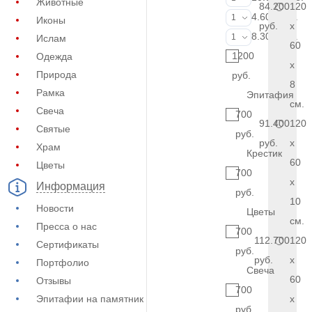
Животные
84.200
120
Фотокерамик
4.600 руб.
1
Иконы
руб.
x
Фото на стекл
8.300 руб.
1
Ислам
60
1200
Одежда
x
Природа
руб.
8
Рамка
Эпитафия
см.
Свеча
700
91.400
120
Святые
руб.
руб.
x
Храм
Крестик
60
Цветы
700
x
Информация
руб.
10
Новости
Цветы
см.
Пресса о нас
700
112.700
120
Сертификаты
руб.
руб.
x
Портфолио
Свеча
60
Отзывы
700
Эпитафии на памятник
x
руб.