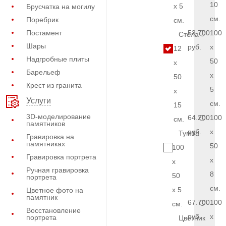
10
x 5
Брусчатка на могилу
см.
Поребрик
см.
Постамент
53.700
100
Стела
Шары
руб.
x
12
Надгробные плиты
50
x
Барельеф
x
50
Крест из гранита
5
x
Услуги
см.
15
3D-моделирование
64.200
100
см.
памятников
руб.
x
Тумба
Гравировка на
памятниках
50
100
Гравировка портрета
x
x
Ручная гравировка
8
50
портрета
см.
x 5
Цветное фото на
памятник
67.700
100
см.
Восстановление
руб.
x
портрета
Цветник