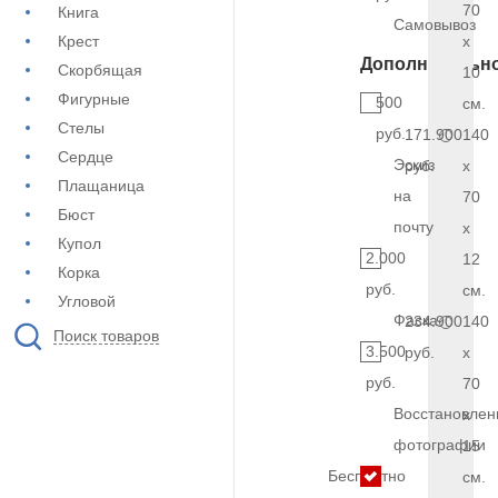
70
Книга
Самовывоз
Крест
x
Дополнительн
Скорбящая
10
Фигурные
500
см.
Стелы
руб.
171.900
140
Сердце
Эскиз
руб.
x
Плащаница
на
70
Бюст
почту
x
Купол
2.000
12
Корка
руб.
см.
Угловой
Фаска
234.900
140
Поиск товаров
3.500
руб.
x
руб.
70
Восстановлен
x
фотографии
15
Бесплатно
см.