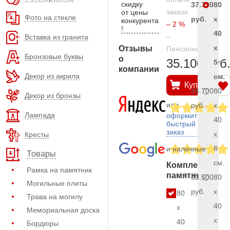
скидку
37.700
80
заказа
от цены
Фото на стекле
руб.
x
конкурента
– 2 %
!
40
–
Вставка из гранита
x
Отзывы
Пенсионерам
Бронзовые буквы
о
35.100 руб
5
компании
Декор из акрила
см.
Купить
46.700
80
Декор из бронзы
или
руб.
x
Лампада
оформить
40
быстрый
заказ
x
Кресты
8
и наличные
Товары
см.
Комплект
Рамка на памятник
памятника
53.500
80
Могильные плиты
руб.
x
80
Трава на могилу
40
x
Мемориальная доска
x
40
Бордюры