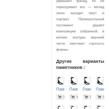
украшают фасад, но не
перегружают его — взгляд
легко находит текст и
портрет. Прямоугольный
постамент держит
композицию собранной, а
мягкие контуры верхней
части смягчают строгость
формы.
Другие варианты
памятников :
Памятник
Памятник
Памятник
Памят
на
на
на
на
26.000 р
28.
Купить
Купить
-7%
Купить
-7%
Куп
-7
могилу
могилу
могилу
могилу
(10-246)
(10-155)
(10-595)
(10-337