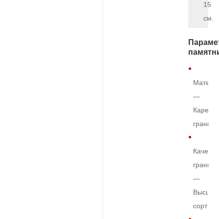
15
см.
Параме
памятн
Матери
—
Карельс
гранит
Качеств
гранита
—
Высший
сорт