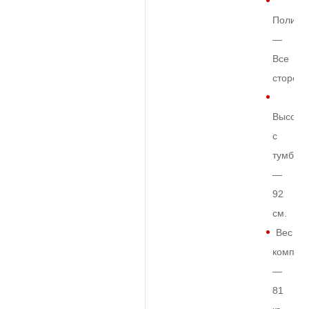
Полиро
—
Все
сторон
Высота
с
тумбой
—
92
см.
Вес
комплек
—
81