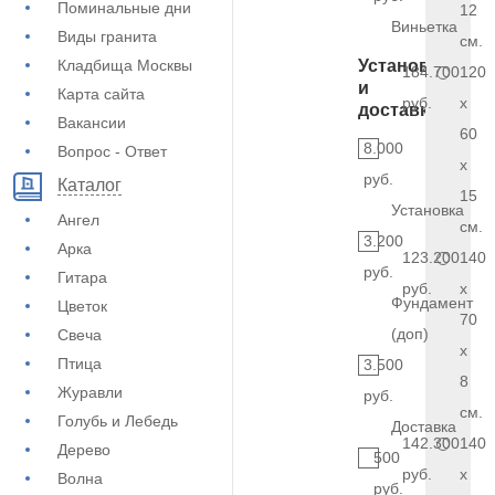
Поминальные дни
12
Виньетка
Виды гранита
см.
Кладбища Москвы
Установка
184.700
120
и
Карта сайта
руб.
x
доставка
Вакансии
60
8.000
Вопрос - Ответ
x
руб.
Каталог
15
Установка
Ангел
см.
3.200
Арка
123.200
140
руб.
Гитара
руб.
x
Фундамент
Цветок
70
(доп)
Свеча
x
Птица
3.500
8
Журавли
руб.
см.
Голубь и Лебедь
Доставка
142.300
140
Дерево
500
руб.
x
Волна
руб.