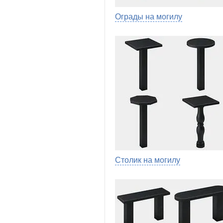
Ограды на могилу
Столик на могилу