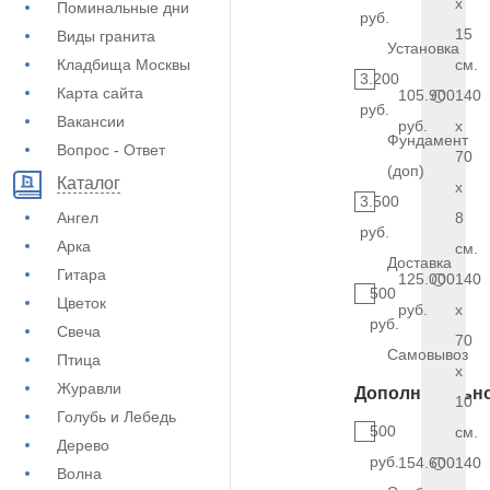
x
Поминальные дни
руб.
15
Виды гранита
Установка
Кладбища Москвы
см.
3.200
Карта сайта
105.900
140
руб.
Вакансии
руб.
x
Фундамент
Вопрос - Ответ
70
(доп)
Каталог
x
3.500
Ангел
8
руб.
Арка
см.
Доставка
Гитара
125.000
140
500
Цветок
руб.
x
руб.
Свеча
70
Самовывоз
Птица
x
Журавли
Дополнительн
10
Голубь и Лебедь
500
см.
Дерево
руб.
154.600
140
Волна