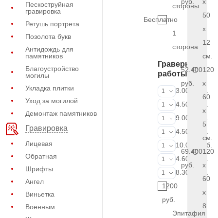
руб.
x
Пескоструйная
стороны
гравировка
50
Бесплатно
Ретушь портрета
x
1
Позолота букв
12
сторона
Антидождь для
памятников
см.
Граверные
Благоустройство
52.400
120
работы
могилы
руб.
x
Укладка плитки
ФИО и даты (
3.000 руб.
1
60
Уход за могилой
ФИО и даты (
4.500 руб.
1
x
Демонтаж памятников
ФИО и даты (
9.000 руб.
1
5
Гравировка
Портрет (Грав
4.500 руб.
1
см.
Лицевая
Портрет (Ручн
10.000 руб.
1
69.400
120
Обратная
Фотокерамик
4.600 руб.
1
руб.
x
Шрифты
Фото на стекл
8.300 руб.
1
60
Ангел
1200
x
Виньетка
руб.
8
Военным
Эпитафия