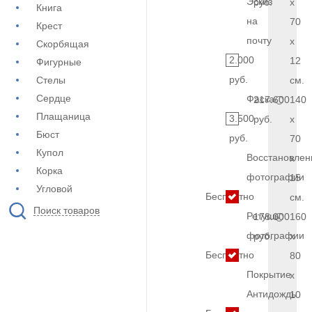
Эскиз
руб.
x
Книга
на
70
Крест
почту
x
Скорбящая
2.000
12
Фигурные
руб.
Стелы
см.
Сердце
Фаска
217.600
140
Плащаница
3.500
руб.
x
Бюст
руб.
70
Купол
Восстановлен
x
Корка
фотографии
15
Угловой
Бесплатно
см.
Поиск товаров
Ретушь
178.000
160
фотографии
руб.
x
Бесплатно
80
Покрытие
x
Антидождь
10