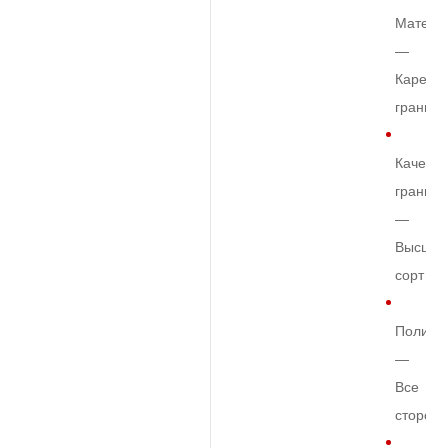
Матери
—
Карельс
гранит
Качеств
гранита
—
Высший
сорт
Полиро
—
Все
сторон