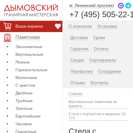
м. Ленинский проспект
+7 (495) 505-22-
Ваша корзина
О компании
Установка
Памятники
Доставка
Сроки
Экономичные
Гарантия
Оплата
Вертикальные
Скидки
Сертификаты
Резные
Горизонтальные
Портфолио
Сотрудники
Маленькие
Отзывы
Контакты
С крестом
Двойные
Главная
Тройные
Вертикальные памятники из
гранита
Элитные
Стела с портретом и медалью 10-
Европейские
775
Часовни
Стела с
Гранитные