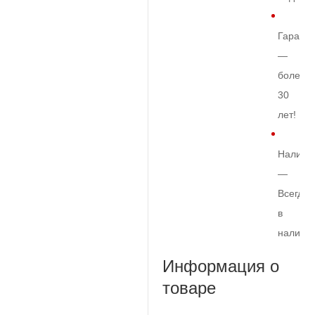
Гарант
—
более
30
лет!
Наличи
—
Всегда
в
наличи
Информация о
товаре