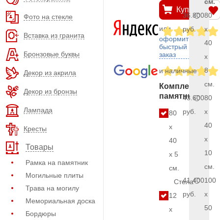
см.
Купить
36.800
80
Фото на стекле
или
руб.
x
Вставка из гранита
оформить
40
быстрый
Бронзовые буквы
заказ
x
8
и наличные
Декор из акрила
см.
Комплект
Декор из бронзы
памятника
43.600
80
Лампада
руб.
x
80
40
x
Кресты
x
40
Товары
10
x 5
Рамка на памятник
см.
см.
Могильные плиты
41.400
100
Стела
Трава на могилу
руб.
x
12
Мемориальная доска
50
x
Бордюры