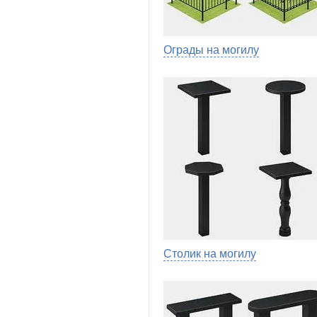
Ограды на могилу
Столик на могилу