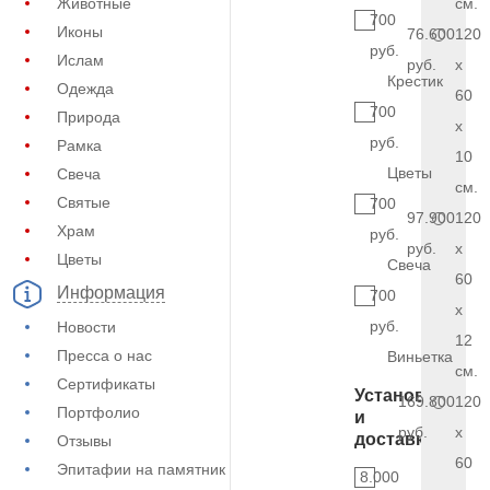
Животные
см.
700
Иконы
76.600
120
руб.
Ислам
руб.
x
Крестик
Одежда
60
700
Природа
x
руб.
Рамка
10
Цветы
Свеча
см.
Святые
700
97.900
120
Храм
руб.
руб.
x
Цветы
Свеча
60
Информация
700
x
руб.
Новости
12
Пресса о нас
Виньетка
см.
Сертификаты
Установка
169.800
120
Портфолио
и
руб.
x
доставка
Отзывы
60
Эпитафии на памятник
8.000