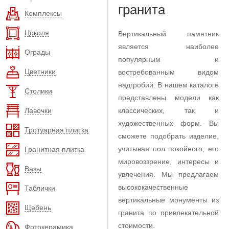
гранита
Комплексы
Цоколя
Вертикальный памятник
является наиболее
Ограды
популярным и
Цветники
востребованным видом
надгробий. В нашем каталоге
Столики
представлены модели как
Лавочки
классических, так и
художественных форм. Вы
Тротуарная плитка
сможете подобрать изделие,
учитывая пол покойного, его
Гранитная плитка
мировоззрение, интересы и
Вазы
увлечения. Мы предлагаем
высококачественные
Таблички
вертикальные монументы из
Щебень
гранита по привлекательной
стоимости.
Фотокерамика