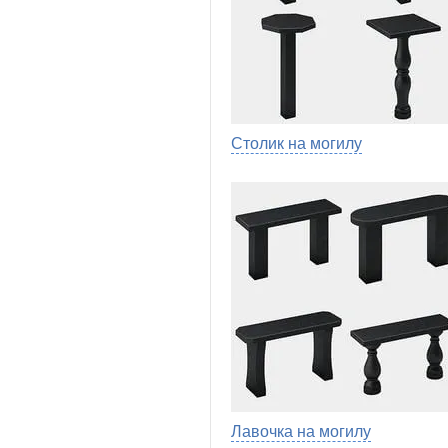
Столик на могилу
Лавочка на могилу