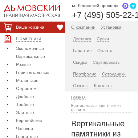
м. Ленинский проспект
+7 (495) 505-22-
Ваша корзина
О компании
Установка
Памятники
Доставка
Сроки
Экономичные
Гарантия
Оплата
Вертикальные
Скидки
Сертификаты
Резные
Горизонтальные
Портфолио
Сотрудники
Маленькие
Отзывы
Контакты
С крестом
Двойные
Главная
Тройные
Вертикальные памятники из
гранита
Элитные
Европейские
Вертикальные
Часовни
памятники из
Гранитные