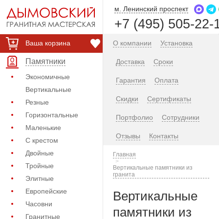
м. Ленинский проспект
+7 (495) 505-22-
Ваша корзина
О компании
Установка
Памятники
Доставка
Сроки
Экономичные
Гарантия
Оплата
Вертикальные
Скидки
Сертификаты
Резные
Горизонтальные
Портфолио
Сотрудники
Маленькие
Отзывы
Контакты
С крестом
Двойные
Главная
Тройные
Вертикальные памятники из
гранита
Элитные
Европейские
Вертикальные
Часовни
памятники из
Гранитные