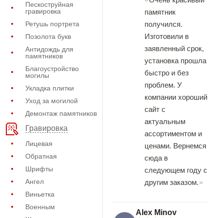
Пескоструйная
гравировка
памятник
Ретушь портрета
получился.
Изготовили в
Позолота букв
заявленный срок,
Антидождь для
памятников
установка прошла
Благоустройство
быстро и без
могилы
проблем. У
Укладка плитки
компании хороший
Уход за могилой
сайт с
Демонтаж памятников
актуальным
Гравировка
ассортиментом и
Лицевая
ценами. Вернемся
Обратная
сюда в
Шрифты
следующем году с
Ангел
другим заказом.
Виньетка
Военным
Alex Minov