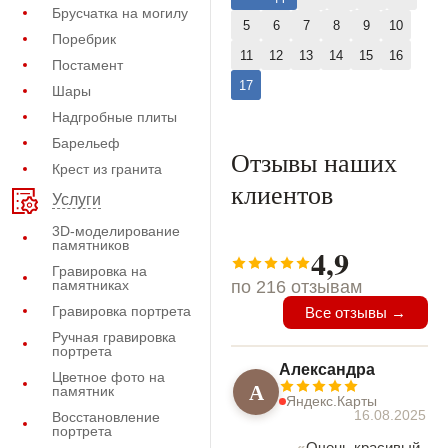
Брусчатка на могилу
5
6
7
8
9
10
Поребрик
11
12
13
14
15
16
Постамент
17
Шары
Надгробные плиты
Барельеф
Отзывы наших
Крест из гранита
клиентов
Услуги
3D-моделирование
памятников
4,9
Гравировка на
памятниках
по 216 отзывам
Гравировка портрета
Все отзывы →
Ручная гравировка
портрета
Александра
Цветное фото на
А
памятник
Яндекс.Карты
16.08.2025
Восстановление
портрета
Очень красивый