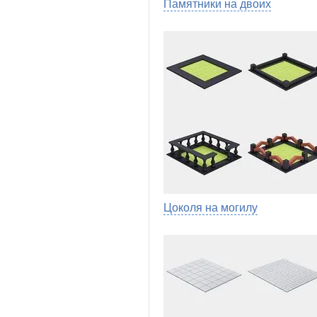
Памятники на двоих
Цоколя на могилу