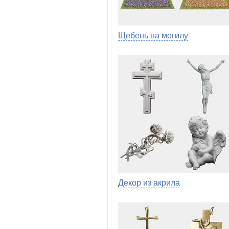
Щебень на могилу
Декор из акрила