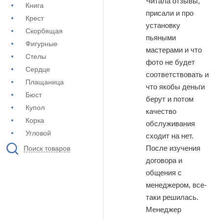
Читала отзывы,
Книга
присали и про
Крест
установку
Скорбящая
пьяными
Фигурные
мастерами и что
Стелы
фото не будет
Сердце
соответствовать и
Плащаница
что якобы деньги
Бюст
берут и потом
Купол
качество
Корка
обслуживания
Угловой
сходит на нет.
После изучения
Поиск товаров
договора и
общения с
менеджером, все-
таки решилась.
Менеджер