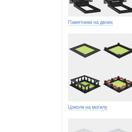
Памятники на двоих
Цоколя на могилу