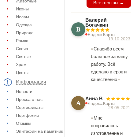
Животные
Все отзывы →
Иконы
Ислам
Валерий
Богачкин
Одежда
В
Природа
Яндекс.Карты
19.10.2023
Рамка
Спасибо всем
Свеча
большое за вашу
Святые
работу. Всё
Храм
сделано в срок и
Цветы
качественно
Информация
Новости
Анна В.
Пресса о нас
А
Яндекс.Карты
Сертификаты
28.05.2021
Портфолио
Мне
Отзывы
понравилось
Эпитафии на памятник
изготовление и