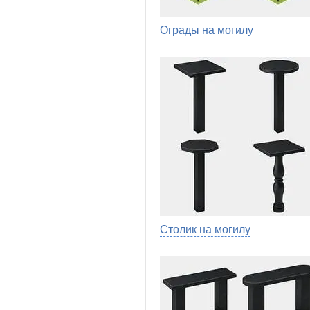
Ограды на могилу
Столик на могилу