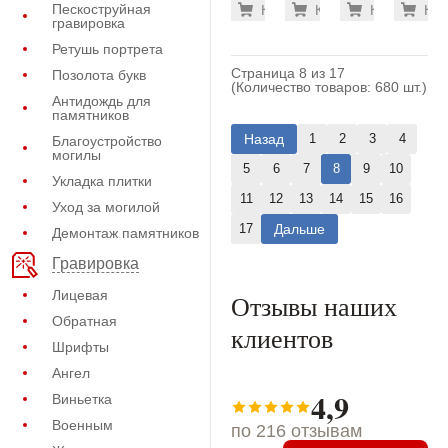
33.800 р
33.
Пескоструйная
Купить
Купить
-7%
Купить
-7%
Куп
-7
411)
586)
796)
765)
гравировка
Ретушь портрета
Страница 8 из 17
Позолота букв
(Количество товаров: 680 шт.)
Антидождь для
памятников
Назад
1
2
3
4
Благоустройство
могилы
5
6
7
8
9
10
Укладка плитки
11
12
13
14
15
16
Уход за могилой
Дальше
17
Демонтаж памятников
Гравировка
Лицевая
Отзывы наших
Обратная
клиентов
Шрифты
Ангел
4,9
Виньетка
Военным
по 216 отзывам