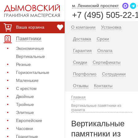
м. Ленинский проспект
+7 (495) 505-22-
Ваша корзина
О компании
Установка
Памятники
Доставка
Сроки
Экономичные
Гарантия
Оплата
Вертикальные
Скидки
Сертификаты
Резные
Горизонтальные
Портфолио
Сотрудники
Маленькие
Отзывы
Контакты
С крестом
Двойные
Главная
Тройные
Вертикальные памятники из
гранита
Элитные
Европейские
Вертикальные
Часовни
памятники из
Гранитные