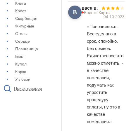
Книга
вася в.
В
Крест
Яндекс.Карты
04.10.2023
Скорбящая
Фигурные
Понравилось.
Все сделано в
Стелы
срок, спокойно,
Сердце
без срывов.
Плащаница
Единственное что
Бюст
можно отметить, -
Купол
в качестве
Корка
пожелания,-
Угловой
подумать как
Поиск товаров
упростить
процедуру
оплаты, ну это в
качестве
пожелания.