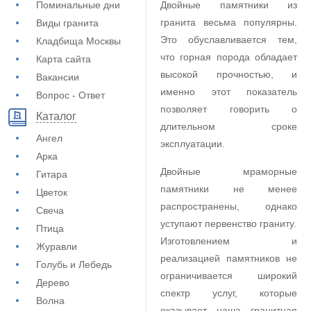
Поминальные дни
Двойные памятники из
гранита весьма популярны.
Виды гранита
Это обуславливается тем,
Кладбища Москвы
что горная порода обладает
Карта сайта
высокой прочностью, и
Вакансии
именно этот показатель
Вопрос - Ответ
позволяет говорить о
Каталог
длительном сроке
Ангел
эксплуатации.
Арка
Двойные мраморные
Гитара
памятники не менее
Цветок
распространены, однако
Свеча
уступают первенство граниту.
Птица
Изготовлением и
Журавли
реализацией памятников не
Голубь и Лебедь
ограничивается широкий
Дерево
спектр услуг, которые
Волна
оказывает наша гранитная