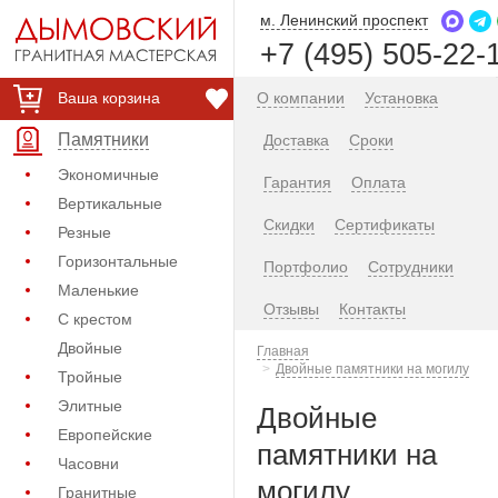
м. Ленинский проспект
+7 (495) 505-22-
Ваша корзина
О компании
Установка
Памятники
Доставка
Сроки
Экономичные
Гарантия
Оплата
Вертикальные
Скидки
Сертификаты
Резные
Горизонтальные
Портфолио
Сотрудники
Маленькие
Отзывы
Контакты
С крестом
Двойные
Главная
Двойные памятники на могилу
Тройные
Элитные
Двойные
Европейские
памятники на
Часовни
могилу
Гранитные