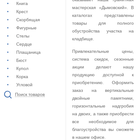
Книга
мастерская «Дымовский». В
Крест
каталогах представлены
Скорбящая
товары для полного
Фигурные
обустройства участка на
Стелы
кладбище.
Сердце
Привлекательные цены,
Плащаница
система скидок, сезонные
Бюст
акции делают нашу
Купол
продукцию доступной к
Корка
приобретению. Оформить
Угловой
заказ на вертикальные
Поиск товаров
двойные памятники,
горизонтальные надгробия
на двоих, а также приобрести
все необходимое для
благоустройства вы сможете
в нашем офисе.