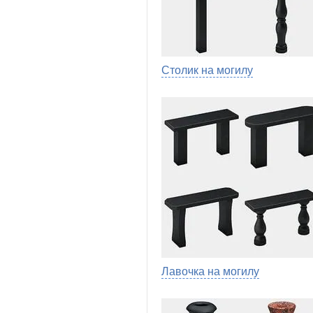
Столик на могилу
Лавочка на могилу