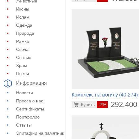
Животные
Иконы
Ислам
Одежда
Природа
Рамка
Свеча
Святые
Храм
Цветы
Информация
Новости
Комплекс на могилу (40-274)
Пресса о нас
292.400
Купить
-7%
Сертификаты
Портфолио
Отзывы
Эпитафии на памятник