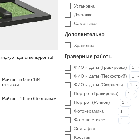
Установка
Доставка
Самовывоз
Дополнительно
Хранение
Граверные работы
кидку
от цены конкурента
!
ФИО и даты (Гравировка)
1
ФИО и даты (Пескоструй)
1
Рейтинг 5.0 по 184
отзывам.
ФИО и даты (Скарпель)
1
Портрет (Гравировка)
1
Рейтинг 4.8 по 65 отзывам.
Портрет (Ручной)
1
Фотокерамика
1
Фото на стекле
1
Эпитафия
Крестик