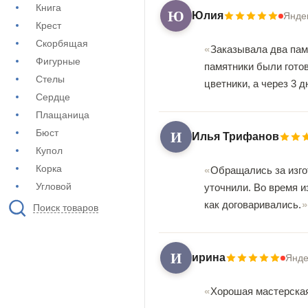
Книга
Ю
Юлия
Янде
Крест
Скорбящая
Заказывала два памя
Фигурные
памятники были гото
Стелы
цветники, а через 3 
Сердце
Плащаница
И
Бюст
Илья Трифанов
Купол
Корка
Обращались за изго
Угловой
уточнили. Во время и
как договаривались.
Поиск товаров
И
ирина
Янде
Хорошая мастерская