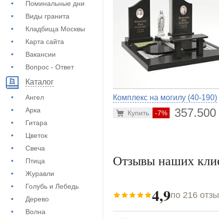
Поминальные дни
Виды гранита
Кладбища Москвы
Карта сайта
Вакансии
Вопрос - Ответ
Каталог
Ангел
Комплекс на могилу (40-190)
Арка
357.500
Купить
-7%
Гитара
Цветок
Свеча
Отзывы наших кли
Птица
Журавли
Голубь и Лебедь
4,9
по 216 отз
Дерево
Волна