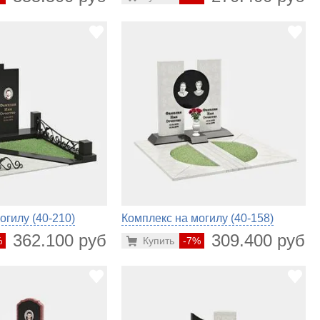
огилу (40-210)
Комплекс на могилу (40-158)
362.100 руб.
309.400 руб.
%
Купить
-7%