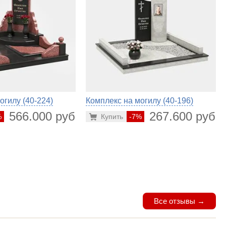
огилу (40-224)
Комплекс на могилу (40-196)
566.000 руб.
267.600 руб.
%
Купить
-7%
Все отзывы →