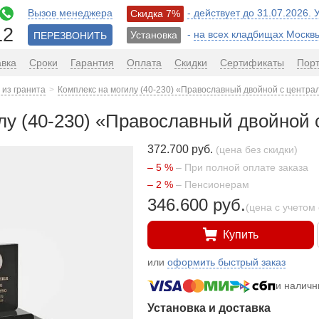
Вызов менеджера
- действует до 31.07.2026.
Скидка 7%
12
-
на всех кладбищах Москв
Установка
ПЕРЕЗВОНИТЬ
авка
Сроки
Гарантия
Оплата
Скидки
Сертификаты
Пор
из гранита
Комплекс на могилу (40-230) «Православный двойной с центра
лу (40-230) «Православный двойной 
372.700 руб.
(цена без скидки)
– 5 %
– При полной оплате заказа
– 2 %
– Пенсионерам
346.600 руб.
(цена с учетом 
Купить
или
оформить быстрый заказ
и налич
Установка и доставка