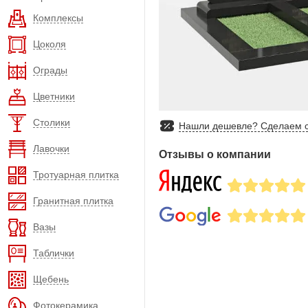
Комплексы
Цоколя
Ограды
Цветники
Столики
Нашли дешевле? Сделаем с
Лавочки
Отзывы о компании
Тротуарная плитка
Гранитная плитка
Вазы
Таблички
Щебень
Фотокерамика