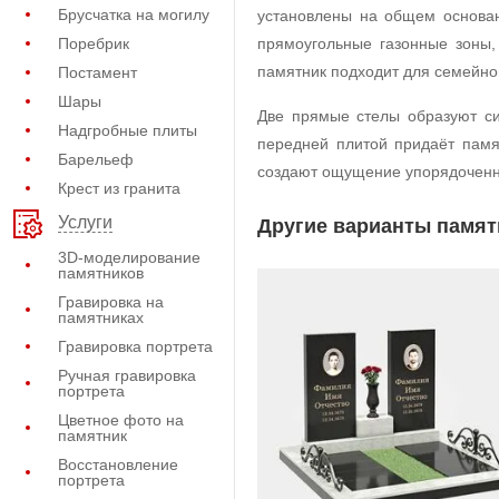
Брусчатка на могилу
установлены на общем основан
Поребрик
прямоугольные газонные зоны,
памятник подходит для семейног
Постамент
Шары
Две прямые стелы образуют си
Надгробные плиты
передней плитой придаёт памя
Барельеф
создают ощущение упорядоченно
Крест из гранита
Услуги
Другие варианты памят
3D-моделирование
памятников
Гравировка на
памятниках
Гравировка портрета
Ручная гравировка
портрета
Цветное фото на
памятник
Восстановление
портрета