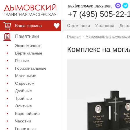
м. Ленинский проспект
+7 (495) 505-22-
Ваша корзина
О компании
Установка
Дост
Памятники
Главная
Мемориальные комплексы 
Экономичные
Комплекс на моги
Вертикальные
Резные
Горизонтальные
Маленькие
С крестом
Двойные
Тройные
Элитные
Европейские
Часовни
Гранитные