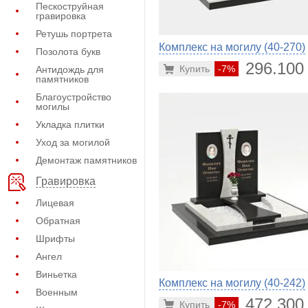
Пескоструйная
гравировка
Ретушь портрета
Комплекс на могилу (40-270)
Позолота букв
296.100
Купить
-7%
Антидождь для
памятников
Благоустройство
могилы
Укладка плитки
Уход за могилой
Демонтаж памятников
Гравировка
Лицевая
Обратная
Шрифты
Ангел
Виньетка
Комплекс на могилу (40-242)
Военным
472.300
Купить
-7%