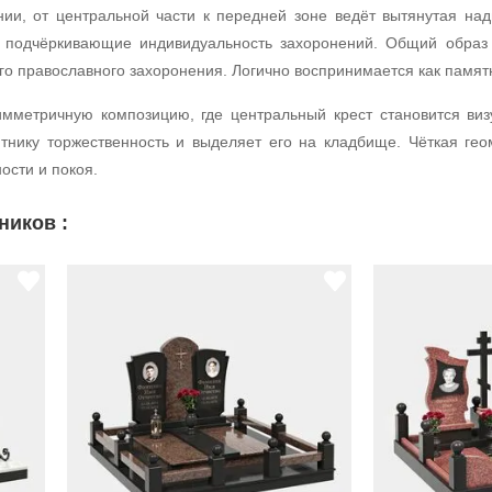
ии, от центральной части к передней зоне ведёт вытянутая на
 подчёркивающие индивидуальность захоронений. Общий образ 
о православного захоронения. Логично воспринимается как памятн
мметричную композицию, где центральный крест становится ви
тнику торжественность и выделяет его на кладбище. Чёткая гео
сти и покоя.
ников :