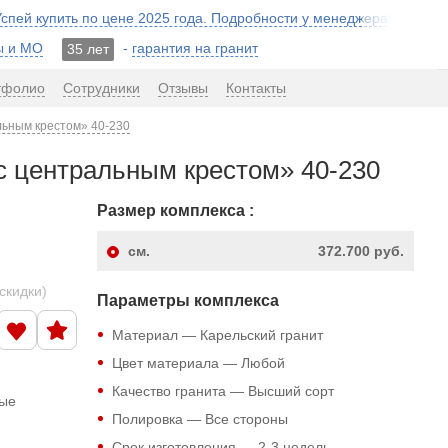
 Успей купить по цене 2025 года. Подробности у менеджера!
ы и МО
-
гарантия на гранит
35 лет
тфолио
Сотрудники
Отзывы
Контакты
льным крестом» 40-230
с центральным крестом» 40-230
Размер комплекса :
см.
372.700 руб.
скидки)
Параметры комплекса
Материал — Карельский гранит
Цвет материала — Любой
Качество гранита — Высший сорт
ные
Полировка — Все стороны
Срок изготовления — 2-3 недель