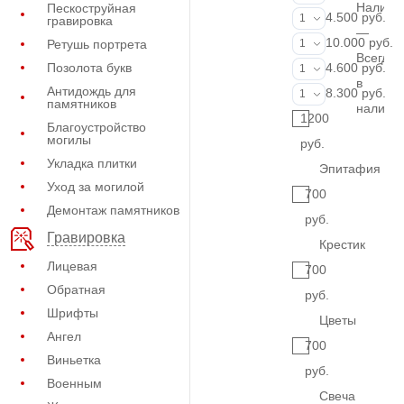
Наличи
Пескоструйная
Портрет (Грав
4.500 руб.
1
гравировка
—
Портрет (Ручн
10.000 руб.
Ретушь портрета
1
Всегда
Фотокерамик
Позолота букв
4.600 руб.
1
в
Антидождь для
Фото на стекл
8.300 руб.
1
памятников
наличи
1200
Благоустройство
могилы
руб.
Укладка плитки
Эпитафия
Уход за могилой
700
Демонтаж памятников
руб.
Гравировка
Крестик
Лицевая
700
Обратная
руб.
Шрифты
Цветы
Ангел
700
Виньетка
руб.
Военным
Свеча