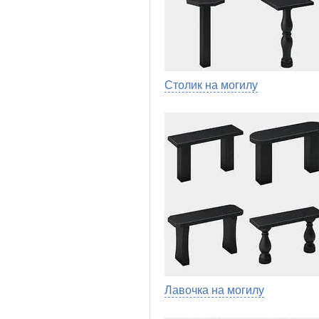
Столик на могилу
Лавочка на могилу