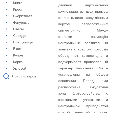
Книга
двойной вертикальной
Крест
композиции из двух прямых
Скорбящая
стел с плавно закруглённым
Фигурные
верхом, расположенных
Стелы
симметрично. Между
Сердце
стелами размещён
Плащаница
центральный вертикальный
Бюст
элемент с крестом, который
Купол
объединяет композицию и
Корка
подчёркивает православный
характер памятника. Стелы
Угловой
установлены на общем
Поиск товаров
основании. Перед ними
расположена аккуратная
зона благоустройства с
засыпными участками и
центральной приподнятой
плитой, ведущей к вазе.