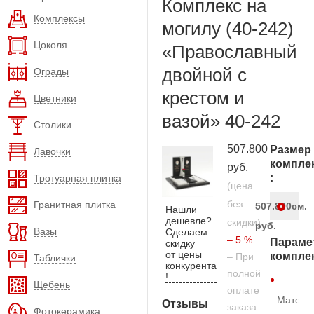
Комплекс на
Комплексы
могилу (40-242)
Цоколя
«Православный
двойной с
Ограды
крестом и
Цветники
вазой» 40-242
Столики
507.800
Размер
Лавочки
компле
руб.
:
Тротуарная плитка
(цена
без
Гранитная плитка
507.800
см.
Нашли
дешевле?
скидки)
руб.
Вазы
Сделаем
– 5 %
Параме
скидку
от цены
компле
– При
Таблички
конкурента
полной
!
Щебень
оплате
Матери
Отзывы
заказа
Фотокерамика