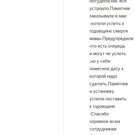
обсудили,нас все
устроило.Памятник
заказывали в мае
-хотели успеть к
годовщине смерти
мамы.Предупредили
что есть очередь
и могут не успеть
,но у себя
пометили дату к
которой надо
сделать.Памятник
и установку
успели поставить
к годовщине
.Спасибо
огромное всем
сотрудникам