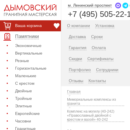
м. Ленинский проспект
+7 (495) 505-22-
Ваша корзина
О компании
Установка
Памятники
Доставка
Сроки
Экономичные
Гарантия
Оплата
Вертикальные
Скидки
Сертификаты
Резные
Горизонтальные
Портфолио
Сотрудники
Маленькие
Отзывы
Контакты
С крестом
Двойные
Главная
Тройные
Мемориальные комплексы из
гранита
Элитные
Комплекс на могилу (40-242)
Европейские
«Православный двойной с
крестом и вазой» 40-242
Часовни
Гранитные