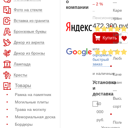
о
—
– 2 %
компании
Фото на стекле
Карельс
–
Пенсионерам
гранит
Вставка из гранита
472.300 ру
Бронзовые буквы
Цвет
Купить
Декор из акрила
матери
или
—
Декор из бронзы
оформить
Любой
быстрый
Лампада
заказ
и наличные
Качеств
Кресты
Установка
гранита
Товары
и
—
доставка
Рамка на памятник
Высший
Могильные плиты
60
сорт
Трава на могилу
000
Мемориальная доска
руб.
Полиро
Бордюры
Установка