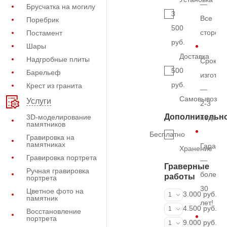
—
Брусчатка на могилу
3
Все
Поребрик
500
сторон
Постамент
руб.
Шары
Доставка
Надгробные плиты
Срок
500
Барельеф
изготов
руб.
Крест из гранита
—
Самовывоз
Услуги
2-3
Дополнительн
3D-моделирование
недель
памятников
Бесплатно
Гравировка на
памятниках
Гарант
Хранение
Гравировка портрета
—
Граверные
Ручная гравировка
более
работы
портрета
30
Цветное фото на
ФИО и даты (
3.000 руб.
1
памятник
лет!
ФИО и даты (
4.500 руб.
1
Восстановление
портрета
ФИО и даты (
9.000 руб.
1