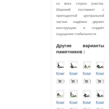
со всех сторон участка.
Широкий постамент с
приподнятой центральной
частью надёжно держит
конструкцию и создаёт
ощущение стабильности.
Другие варианты
памятников :
Комплекс
Комплекс
Комплекс
Компле
на
на
на
на
472.300
343
Купить
Купить
-7%
Купить
-7%
Куп
-7
могилу
могилу
могилу
могилу
(40-242)
(40-168)
(40-144)
(40-232
Комплекс
Комплекс
Комплекс
Компле
на
на
на
на