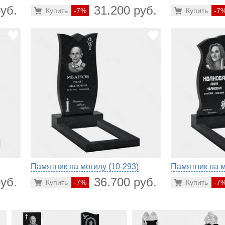
уб.
31.200 руб.
Купить
-7%
Купить
-7
Памятник на могилу (10-293)
Памятник на м
уб.
36.700 руб.
Купить
-7%
Купить
-7