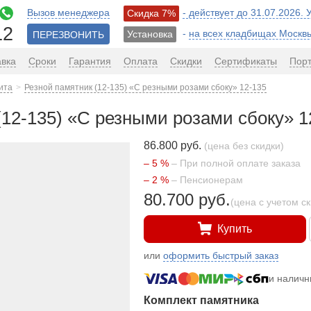
Вызов менеджера
- действует до 31.07.2026.
Скидка 7%
12
-
на всех кладбищах Москв
Установка
ПЕРЕЗВОНИТЬ
авка
Сроки
Гарантия
Оплата
Скидки
Сертификаты
Пор
ита
Резной памятник (12-135) «С резными розами сбоку» 12-135
(12-135) «С резными розами сбоку» 1
86.800 руб.
(цена без скидки)
– 5 %
– При полной оплате заказа
– 2 %
– Пенсионерам
80.700 руб.
(цена с учетом с
Купить
или
оформить быстрый заказ
и налич
Комплект памятника