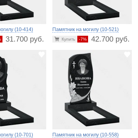
огилу (10-414)
Памятник на могилу (10-521)
31.700 руб.
42.700 руб.
%
Купить
-7%
огилу (10-701)
Памятник на могилу (10-558)