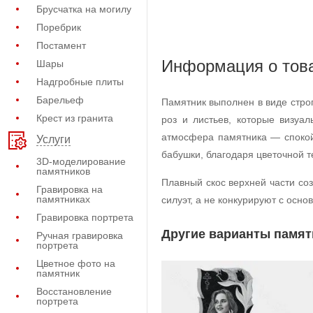
Брусчатка на могилу
Поребрик
Постамент
Информация о тов
Шары
Надгробные плиты
Барельеф
Памятник выполнен в виде стро
Крест из гранита
роз и листьев, которые визуа
атмосфера памятника — спокой
Услуги
бабушки, благодаря цветочной т
3D-моделирование
памятников
Плавный скос верхней части со
Гравировка на
памятниках
силуэт, а не конкурируют с осн
Гравировка портрета
Другие варианты памят
Ручная гравировка
портрета
Цветное фото на
памятник
Восстановление
портрета