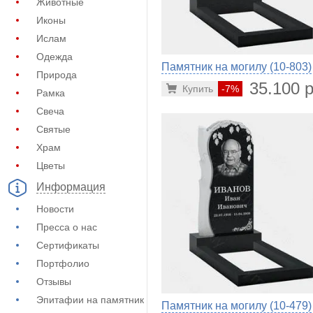
Животные
Иконы
Ислам
Одежда
Памятник на могилу (10-803)
Природа
35.100 р
Купить
-7%
Рамка
Свеча
Святые
Храм
Цветы
Информация
Новости
Пресса о нас
Сертификаты
Портфолио
Отзывы
Эпитафии на памятник
Памятник на могилу (10-479)