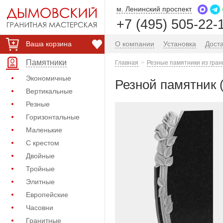
м. Ленинский проспект
+7 (495) 505-22-
Ваша корзина
О компании
Установка
Дост
Памятники
Главная
Резные памятники из гран
Экономичные
Резной памятник 
Вертикальные
Резные
Горизонтальные
Маленькие
С крестом
Двойные
Тройные
Элитные
Европейские
Часовни
Гранитные