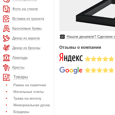
Фото на стекле
Вставка из гранита
Бронзовые буквы
Нашли дешевле? Сделаем с
Декор из акрила
Отзывы о компании
Декор из бронзы
Лампада
Кресты
Товары
Рамка на памятник
Могильные плиты
Трава на могилу
Мемориальная доска
Бордюры