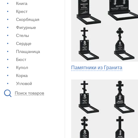
Книга
Крест
Скорбящая
Фигурные
Стелы
Сердце
Плащаница
Бюст
Купол
Памятники из Гранита
Корка
Угловой
Поиск товаров