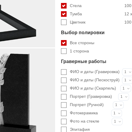
Стела
100 
Тумба
12 x
Цветник
100 
Выбор полировки
Все стороны
1 сторона
Граверные работы
ФИО и даты (Гравировка)
1
ФИО и даты (Пескоструй)
1
ФИО и даты (Скарпель)
1
Портрет (Гравировка)
1
Портрет (Ручной)
1
Фотокерамика
1
Фото на стекле
1
Эпитафия