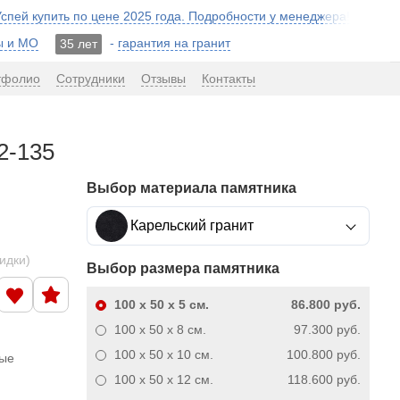
 Успей купить по цене 2025 года. Подробности у менеджера!
ы и МО
-
гарантия на гранит
35 лет
тфолио
Сотрудники
Отзывы
Контакты
2-135
Выбор материала памятника
Карельский гранит
кидки)
Выбор размера памятника
100 x 50 x 5
см.
86.800 руб.
100 x 50 x 8
см.
97.300 руб.
100 x 50 x 10
см.
100.800 руб.
ные
100 x 50 x 12
см.
118.600 руб.