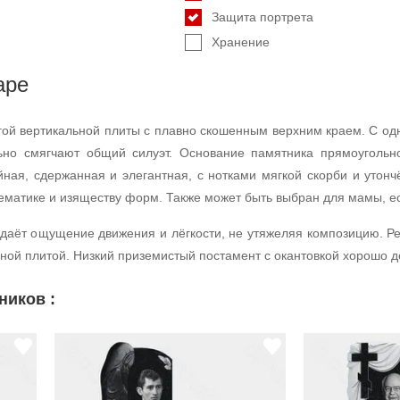
Защита портрета
Хранение
аре
гой вертикальной плиты с плавно скошенным верхним краем. С од
льно смягчают общий силуэт. Основание памятника прямоуголь
ная, сдержанная и элегантная, с нотками мягкой скорби и утон
ематике и изяществу форм. Также может быть выбран для мамы, ес
здаёт ощущение движения и лёгкости, не утяжеляя композицию. Р
овной плитой. Низкий приземистый постамент с окантовкой хорошо
ников :