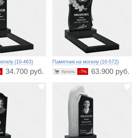
огилу (10-463)
Памятник на могилу (10-572)
34.700 руб.
63.900 руб.
%
Купить
-7%