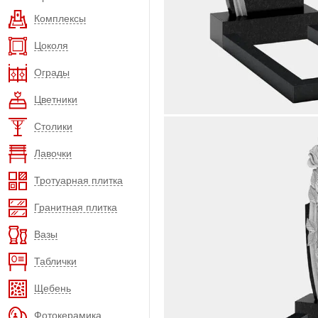
Комплексы
Цоколя
Ограды
Цветники
Столики
Лавочки
Тротуарная плитка
Гранитная плитка
Вазы
Таблички
Щебень
Фотокерамика