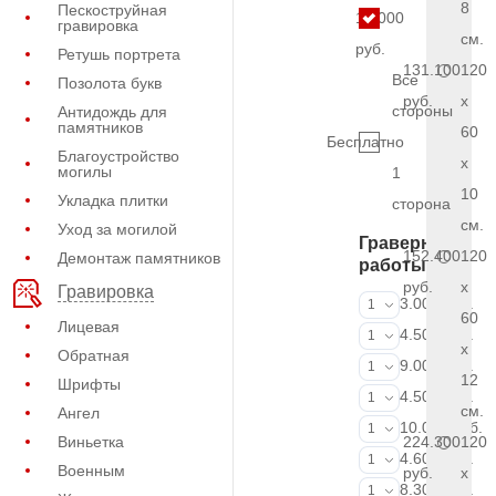
8
Пескоструйная
13.000
гравировка
см.
руб.
Ретушь портрета
131.100
120
Все
Позолота букв
руб.
x
стороны
Антидождь для
памятников
60
Бесплатно
Благоустройство
x
могилы
1
10
Укладка плитки
сторона
см.
Уход за могилой
Граверные
152.400
120
Демонтаж памятников
работы
руб.
x
Гравировка
ФИО и даты (
3.000 руб.
1
60
Лицевая
ФИО и даты (
4.500 руб.
1
x
Обратная
ФИО и даты (
9.000 руб.
1
12
Шрифты
Портрет (Грав
4.500 руб.
1
см.
Ангел
Портрет (Ручн
10.000 руб.
1
Виньетка
224.300
120
Фотокерамик
4.600 руб.
1
Военным
руб.
x
Фото на стекл
8.300 руб.
1