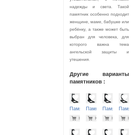
надежды и света. Такой
памятник особенно подходит
женщине, маме, бабушке или
ребёнку, а также может быть
выбран для человека, для
которого важна тема
ангельской защиты и
утешения.
Другие варианты
памятников :
Памятник
Памятник
Памятник
Памят
на
на
на
на
30.600 р
40.
Купить
Купить
-7%
Купить
-7%
Куп
-7
могилу
могилу
могилу
могилу
(10-675)
(10-274)
(10-257)
(10-511