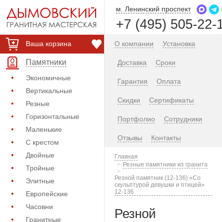
м. Ленинский проспект
+7 (495) 505-22-
Ваша корзина
О компании
Установка
Памятники
Доставка
Сроки
Экономичные
Гарантия
Оплата
Вертикальные
Скидки
Сертификаты
Резные
Горизонтальные
Портфолио
Сотрудники
Маленькие
Отзывы
Контакты
С крестом
Двойные
Главная
Резные памятники из гранита
Тройные
Резной памятник (12-136) «Со
Элитные
скульптурой девушки и птицей»
12-136
Европейские
Часовни
Резной
Гранитные