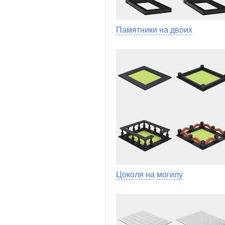
Памятники на двоих
Цоколя на могилу