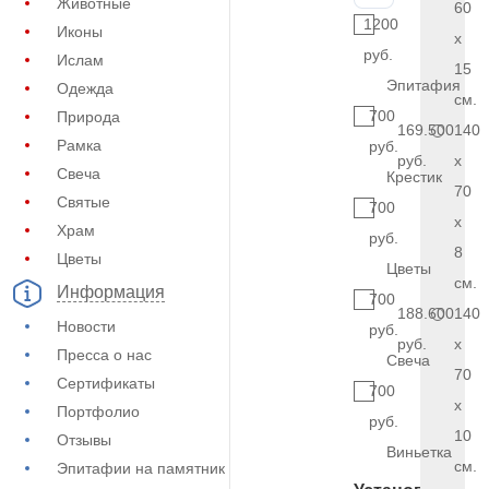
Животные
60
1200
Иконы
x
руб.
Ислам
15
Эпитафия
Одежда
см.
700
Природа
169.500
140
Рамка
руб.
руб.
x
Свеча
Крестик
70
Святые
700
x
Храм
руб.
8
Цветы
Цветы
см.
Информация
700
188.600
140
Новости
руб.
руб.
x
Пресса о нас
Свеча
70
Сертификаты
700
x
Портфолио
руб.
10
Отзывы
Виньетка
см.
Эпитафии на памятник