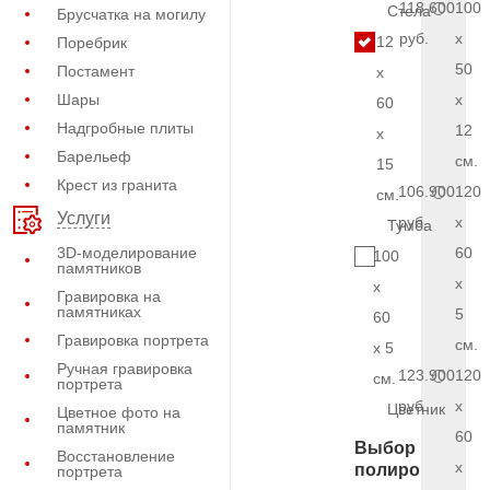
118.600
100
Стела
Брусчатка на могилу
руб.
x
12
Поребрик
50
Постамент
x
Шары
x
60
Надгробные плиты
12
x
Барельеф
см.
15
Крест из гранита
106.900
120
см.
Услуги
руб.
x
Тумба
3D-моделирование
60
100
памятников
x
x
Гравировка на
памятниках
5
60
Гравировка портрета
см.
x 5
Ручная гравировка
123.900
120
см.
портрета
руб.
x
Цветник
Цветное фото на
памятник
60
Выбор
Восстановление
x
полировки
портрета