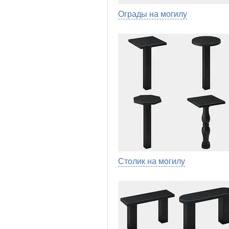
Ограды на могилу
Столик на могилу