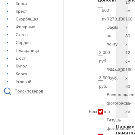
10
Книга
500
см.
Крест
руб.
Скорбящая
279.100
160
Фигурные
Эскиз
руб.
x
Стелы
на
80
Сердце
почту
x
Плащаница
2.000
12
Бюст
руб.
см.
Купол
Фаска
344.300
160
Корка
3.500
руб.
x
Угловой
руб.
80
Поиск товаров
Восстановлен
x
фотографии
15
Бесплатно
см.
Ретушь
Параме
фотографии
памятн