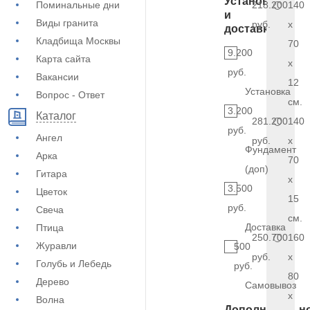
Установка
Поминальные дни
218.200
140
и
Виды гранита
руб.
x
доставка
Кладбища Москвы
70
9.200
Карта сайта
x
руб.
Вакансии
12
Установка
Вопрос - Ответ
см.
3.200
Каталог
281.200
140
руб.
Ангел
руб.
x
Фундамент
Арка
70
(доп)
Гитара
x
3.500
Цветок
15
руб.
Свеча
см.
Доставка
Птица
250.700
160
Журавли
500
руб.
x
Голубь и Лебедь
руб.
80
Дерево
Самовывоз
x
Волна
Дополнительн