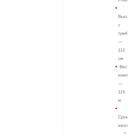
Высота
с
тумбой
—
112
см.
Вес
комплек
—
115
кг.
Срок
изготов
— 2