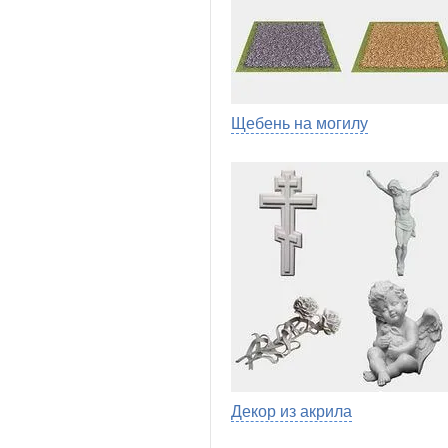
Щебень на могилу
Декор из акрила