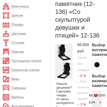
памятник (12-
Комплексы
136) «Со
Цоколя
скульптурой
Ограды
девушки и
Цветники
птицей» 12-136
Столики
86.800
Выбор
матери
руб.
Лавочки
памятн
(цена
Тротуарная плитка
без
Карельский гранит
Гранитная плитка
скидки)
– 5 %
Выбор
Вазы
размер
– При
Нашли
памятн
полной
дешевле?
Таблички
Сделаем
оплате
скидку
86.800
100
Щебень
заказа
от цены
руб.
x
конкурента
– 2 %
Фотокерамика
!