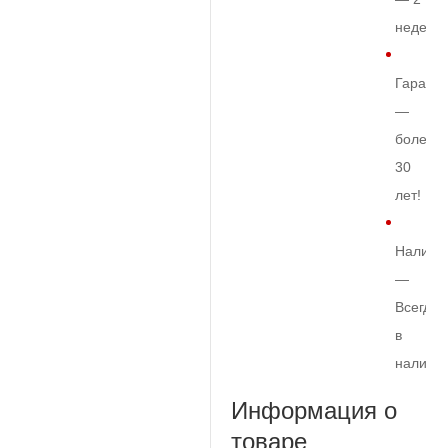
недели
Гарант
—
более
30
лет!
Наличи
—
Всегда
в
наличи
Информация о
товаре