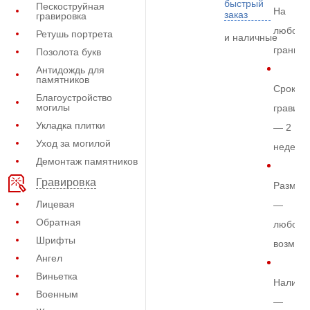
быстрый
Пескоструйная
На
заказ
гравировка
любом
Ретушь портрета
и наличные
граните
Позолота букв
Антидождь для
памятников
Срок
Благоустройство
могилы
гравиро
Укладка плитки
— 2
Уход за могилой
недели
Демонтаж памятников
Гравировка
Размер
Лицевая
—
Обратная
любой
Шрифты
возмож
Ангел
Виньетка
Наличи
Военным
—