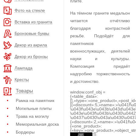
плите.
Фото на стекле
На тёмном граните медальон
читается отчётливо
Вставка из гранита
благодаря контрастной
Бронзовые буквы
резьбе. Подойдёт для
памятников
Декор из акрила
военнослужащих, деятелей
Декор из бронзы
науки и культуры.
Композиция придаёт
Лампада
надгробию торжественность
Кресты
и достоинство.
Товары
window.conf_obj =
{«table_data»:
Рамка на памятник
[],»type»:»one_product»,»post_id
[{«discount»:5,»name»:»\u041f\u
Могильные плиты
\u043f\u043e\u043b\u043d\u043e
\u043e\u043f\u043b\u0430\u0442
Трава на могилу
\u0437\u0430\u043a\u0430\u0437
{«discount»:2,»name»:»\u041f\u
Мемориальная доска
{«one_product»:
{«key»:»one_product»,»object_str
Бордюры
[]};