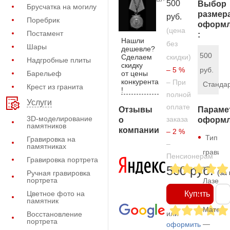
500
Выбор
Брусчатка на могилу
размер
руб.
Поребрик
оформл
(цена
Постамент
:
Нашли
без
Шары
дешевле?
500
Сделаем
скидки)
Надгробные плиты
скидку
– 5 %
руб.
от цены
Барельеф
конкурента
– При
Станда
Крест из гранита
!
полной
Услуги
оплате
Отзывы
Параме
3D-моделирование
заказа
о
оформл
памятников
компании
– 2 %
Тип
Гравировка на
–
памятниках
гравиро
Пенсионерам
Гравировка портрета
—
500 руб.
(за
Ручная гравировка
портрета
Лазерн
Цветное фото на
Купить
памятник
Матери
или
Восстановление
портрета
—
оформить