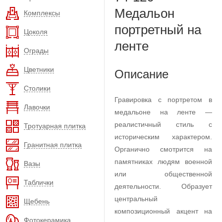
Медальон
Комплексы
портретный на
Цоколя
ленте
Ограды
Цветники
Описание
Столики
Гравировка с портретом в
Лавочки
медальоне на ленте —
реалистичный стиль с
Тротуарная плитка
историческим характером.
Гранитная плитка
Органично смотрится на
памятниках людям военной
Вазы
или общественной
Таблички
деятельности. Образует
центральный
Щебень
композиционный акцент на
Фотокерамика