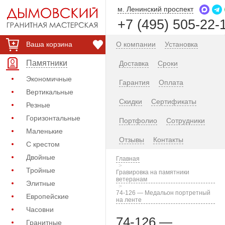
м. Ленинский проспект
+7 (495) 505-22-
Ваша корзина
О компании
Установка
Памятники
Доставка
Сроки
Экономичные
Гарантия
Оплата
Вертикальные
Скидки
Сертификаты
Резные
Горизонтальные
Портфолио
Сотрудники
Маленькие
Отзывы
Контакты
С крестом
Двойные
Главная
Тройные
Гравировка на памятники
ветеранам
Элитные
74-126 — Медальон портретный
Европейские
на ленте
Часовни
74-126 —
Гранитные