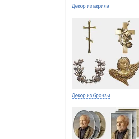
Декор из акрила
Декор из бронзы