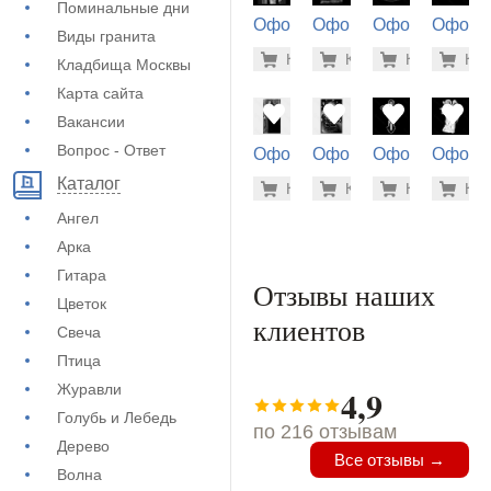
Поминальные дни
Оформление
Оформление
Оформление
Оформ
Виды гранита
на памятник
на памятник
на памятник
на пам
1.900 ру
1.9
Купить
Купить
-7%
Купить
-7%
Куп
-7
Кладбища Москвы
(73-458)
(71-790)
(71-840)
(72-461
Карта сайта
Вакансии
Вопрос - Ответ
Оформление
Оформление
Оформление
Оформ
на памятник
на памятник
на памятник
на пам
5.600 ру
5.6
Каталог
Купить
Купить
-7%
Купить
-7%
Куп
-7
(72-906)
(72-662)
(71-300)
(71-548
Ангел
Арка
Гитара
Отзывы наших
Цветок
клиентов
Свеча
Птица
Журавли
4,9
Голубь и Лебедь
по 216 отзывам
Дерево
Все отзывы →
Волна