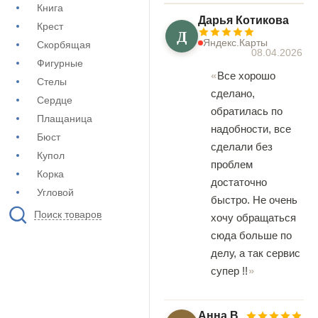
Книга
Дарья Котикова
Крест
Д
Яндекс.Карты
Скорбящая
08.04.2026
Фигурные
Все хорошо
Стелы
сделано,
Сердце
обратилась по
Плащаница
надобности, все
Бюст
сделали без
Купол
проблем
Корка
достаточно
Угловой
быстро. Не очень
Поиск товаров
хочу обращаться
сюда больше по
делу, а так сервис
супер !!
Анна В.