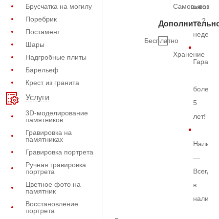
Брусчатка на могилу
Самовывоз
изготов
Поребрик
— 2
Дополнительн
Постамент
недели
Бесплатно
Шары
Хранение
Надгробные плиты
Гарант
Барельеф
—
Крест из гранита
более
Услуги
5
3D-моделирование
лет!
памятников
Гравировка на
памятниках
Наличи
Гравировка портрета
—
Ручная гравировка
Всегда
портрета
Цветное фото на
в
памятник
наличи
Восстановление
портрета