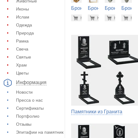
Животные
Бронза
Бронза
Бронза
Бронза
Иконы
на
на
на
на
162.300
52.
Ислам
Купить
Купить
-7%
Купить
-7%
Куп
-7
памятник
памятник
памятник
памятн
Одежда
(60-146)
(60-190)
(60-330)
(60-342
Природа
Рамка
Свеча
Святые
Храм
Цветы
Информация
Новости
Пресса о нас
Сертификаты
Памятники из Гранита
Портфолио
Отзывы
Эпитафии на памятник