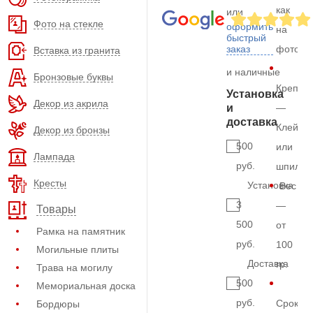
как
или
Фото на стекле
оформить
на
быстрый
заказ
фото
Вставка из гранита
и наличные
Бронзовые буквы
Крепле
Установка
Декор из акрила
и
—
доставка
Клей
Декор из бронзы
500
или
Лампада
руб.
шпильк
Кресты
Установка
Вес
3
—
Товары
500
от
Рамка на памятник
руб.
100
Могильные плиты
Доставка
гр.
Трава на могилу
500
Мемориальная доска
руб.
Срок
Бордюры