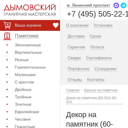
м. Ленинский проспект
+7 (495) 505-22-
Ваша корзина
О компании
Установка
Памятники
Доставка
Сроки
Экономичные
Гарантия
Оплата
Вертикальные
Скидки
Сертификаты
Резные
Горизонтальные
Портфолио
Сотрудники
Маленькие
Отзывы
Контакты
С крестом
Двойные
Главная
Бронза на памятник
Тройные
Декор на памятник (60-316) 60-
316
Элитные
Европейские
Декор на
Часовни
памятник (60-
Гранитные