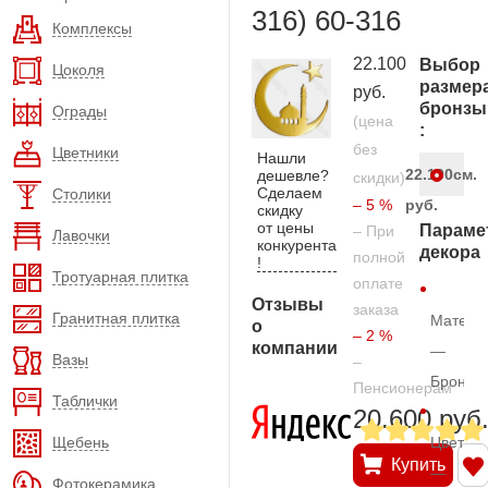
316) 60-316
Комплексы
22.100
Выбор
Цоколя
размер
руб.
бронзы
Ограды
(цена
:
без
Цветники
Нашли
22.100
см.
дешевле?
скидки)
Сделаем
Столики
– 5 %
руб.
скидку
от цены
Параме
– При
Лавочки
конкурента
декора
полной
!
Тротуарная плитка
оплате
Отзывы
заказа
Гранитная плитка
Матери
о
– 2 %
компании
—
Вазы
–
Бронза
Пенсионерам
Таблички
20.600 руб
Щебень
Цвет
Купить
—
Фотокерамика