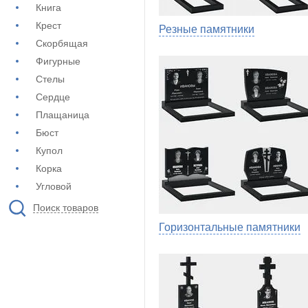
Книга
Крест
Резные памятники
Скорбящая
Фигурные
Стелы
Сердце
Плащаница
Бюст
Купол
Корка
Угловой
Поиск товаров
Горизонтальные памятники