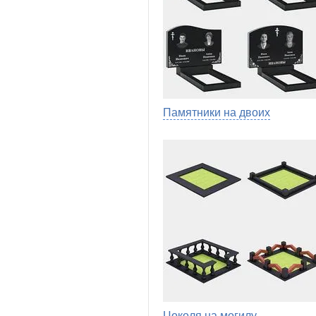
Памятники на двоих
Цоколя на могилу