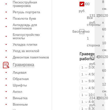
8
Пескоструйная
13.000
гравировка
см.
руб.
Ретушь портрета
131.100
120
Все
Позолота букв
руб.
x
стороны
Антидождь для
памятников
60
Бесплатно
Благоустройство
x
могилы
1
10
Укладка плитки
сторона
см.
Уход за могилой
Граверные
152.400
120
Демонтаж памятников
работы
руб.
x
Гравировка
ФИО и даты (
3.000 руб.
1
60
Лицевая
ФИО и даты (
4.500 руб.
1
x
Обратная
ФИО и даты (
9.000 руб.
1
12
Шрифты
Портрет (Грав
4.500 руб.
1
см.
Ангел
Портрет (Ручн
10.000 руб.
1
Виньетка
224.300
120
Фотокерамик
4.600 руб.
1
Военным
руб.
x
Фото на стекл
8.300 руб.
1