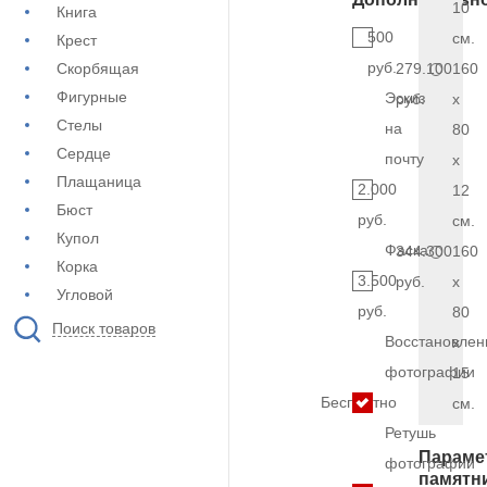
10
Книга
500
см.
Крест
руб.
Скорбящая
279.100
160
Фигурные
Эскиз
руб.
x
Стелы
на
80
Сердце
почту
x
Плащаница
2.000
12
Бюст
руб.
см.
Купол
Фаска
344.300
160
Корка
3.500
руб.
x
Угловой
руб.
80
Поиск товаров
Восстановлен
x
фотографии
15
Бесплатно
см.
Ретушь
Параме
фотографии
памятн