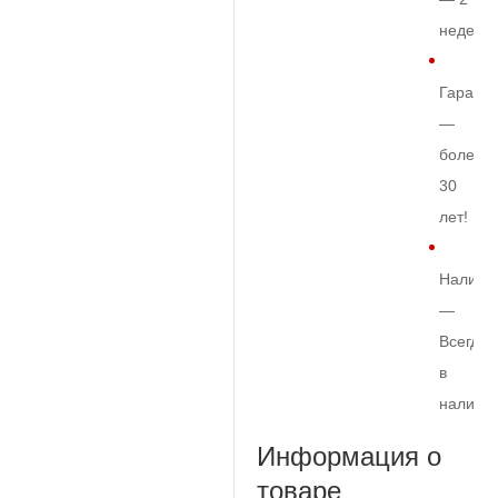
недели
Гарант
—
более
30
лет!
Наличи
—
Всегда
в
наличи
Информация о
товаре