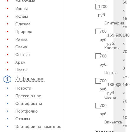
Животные
60
1200
Иконы
x
руб.
Ислам
15
Эпитафия
Одежда
см.
700
Природа
169.500
140
Рамка
руб.
руб.
x
Свеча
Крестик
70
Святые
700
x
Храм
руб.
8
Цветы
Цветы
см.
Информация
700
188.600
140
Новости
руб.
руб.
x
Пресса о нас
Свеча
70
Сертификаты
700
x
Портфолио
руб.
10
Отзывы
Виньетка
см.
Эпитафии на памятник