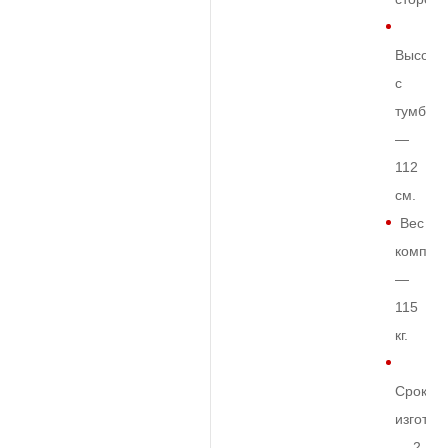
Высота
с
тумбой
—
112
см.
Вес
комплек
—
115
кг.
Срок
изготов
— 2