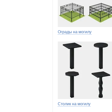
Ограды на могилу
Столик на могилу