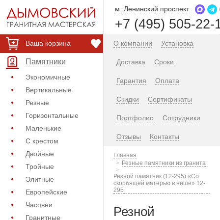
м. Ленинский проспект
+7 (495) 505-22-
Ваша корзина
О компании
Установка
Памятники
Доставка
Сроки
Экономичные
Гарантия
Оплата
Вертикальные
Скидки
Сертификаты
Резные
Горизонтальные
Портфолио
Сотрудники
Маленькие
Отзывы
Контакты
С крестом
Двойные
Главная
Резные памятники из гранита
Тройные
Резной памятник (12-295) «Со
Элитные
скорбящей матерью в нише» 12-
295
Европейские
Часовни
Резной
Гранитные