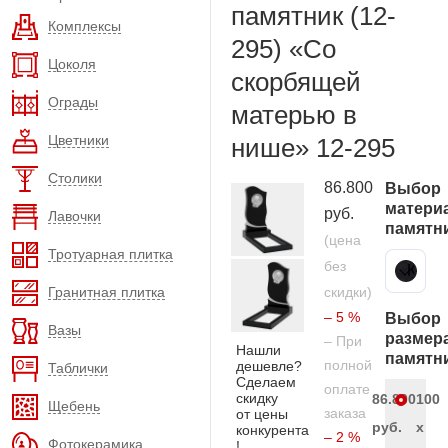
памятник (12-
Комплексы
295) «Со
Цоколя
скорбящей
Ограды
матерью в
Цветники
нише» 12-295
Столики
86.800
Выбор
матери
руб.
Лавочки
памятн
(цена
Тротуарная плитка
без
Карельский гранит
Гранитная плитка
скидки)
– 5 %
Выбор
Вазы
размер
– При
Нашли
памятн
полной
дешевле?
Таблички
Сделаем
оплате
скидку
86.800
100
Щебень
заказа
от цены
руб.
x
конкурента
– 2 %
Фотокерамика
!