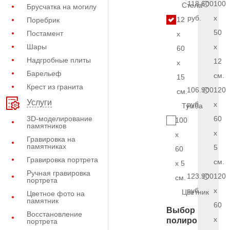
118.600
100
Стела
Брусчатка на могилу
руб.
x
12
Поребрик
50
Постамент
x
Шары
x
60
Надгробные плиты
12
x
Барельеф
см.
15
Крест из гранита
106.900
120
см.
Услуги
руб.
x
Тумба
3D-моделирование
60
100
памятников
x
x
Гравировка на
памятниках
5
60
Гравировка портрета
см.
x 5
Ручная гравировка
123.900
120
см.
портрета
руб.
x
Цветник
Цветное фото на
памятник
60
Выбор
Восстановление
x
полировки
портрета