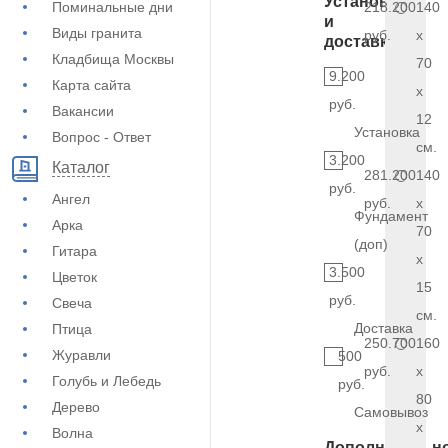
Установка
Поминальные дни
218.200
140
и
Виды гранита
руб.
x
доставка
Кладбища Москвы
70
9.200
Карта сайта
x
руб.
Вакансии
12
Установка
Вопрос - Ответ
см.
3.200
Каталог
281.200
140
руб.
Ангел
руб.
x
Фундамент
Арка
70
(доп)
Гитара
x
3.500
Цветок
15
руб.
Свеча
см.
Доставка
Птица
250.700
160
Журавли
500
руб.
x
Голубь и Лебедь
руб.
80
Дерево
Самовывоз
x
Волна
Дополнительн