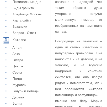
Поминальные дни
связанно с надеждой, что
таким образом душа
Виды гранита
умершего получит
Кладбища Москвы
молитвенную помощь от
Карта сайта
изображенных на памятнике
Вакансии
святых.
Вопрос - Ответ
Каталог
Богородица на памятник –
одна из самых известных и
Ангел
популярных гравировок. Она
Арка
наносится и на детские, и на
Гитара
женские, и на мужские
Цветок
надгробия. У христиан
Свеча
считается, что она всегда
Птица
рядом и помогает тем, кто к
Журавли
ней обращается. «Скорая
Голубь и Лебедь
помощница и заступница» —
Дерево
именно так Деву Марию
Волна
призывают в молитвах