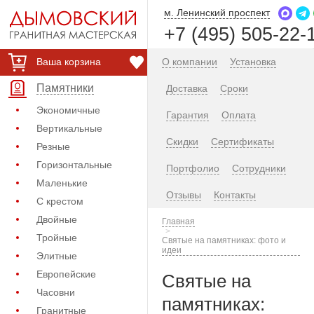
м. Ленинский проспект
+7 (495) 505-22-
Ваша корзина
О компании
Установка
Памятники
Доставка
Сроки
Экономичные
Гарантия
Оплата
Вертикальные
Скидки
Сертификаты
Резные
Горизонтальные
Портфолио
Сотрудники
Маленькие
Отзывы
Контакты
С крестом
Двойные
Главная
Тройные
Святые на памятниках: фото и
идеи
Элитные
Европейские
Святые на
Часовни
памятниках:
Гранитные