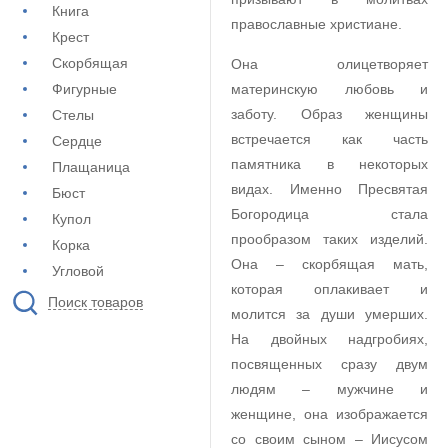
Книга
православные христиане.
Крест
Скорбящая
Она олицетворяет
Фигурные
материнскую любовь и
заботу. Образ женщины
Стелы
встречается как часть
Сердце
памятника в некоторых
Плащаница
видах. Именно Пресвятая
Бюст
Богородица стала
Купол
прообразом таких изделий.
Корка
Она – скорбящая мать,
Угловой
которая оплакивает и
Поиск товаров
молится за души умерших.
На двойных надгробиях,
посвященных сразу двум
людям – мужчине и
женщине, она изображается
со своим сыном – Иисусом