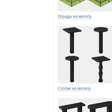
Ограды на могилу
Столик на могилу