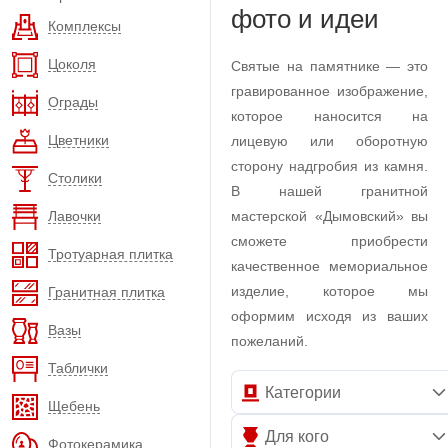
фото и идеи
Комплексы
Цоколя
Святые на памятнике — это
гравированное изображение,
Ограды
которое наносится на
Цветники
лицевую или оборотную
сторону надгробия из камня.
Столики
В нашей гранитной
Лавочки
мастерской «Дымовский» вы
сможете приобрести
Тротуарная плитка
качественное мемориальное
изделие, которое мы
Гранитная плитка
оформим исходя из ваших
Вазы
пожеланий.
Таблички
Категории
Щебень
Для кого
Фотокерамика