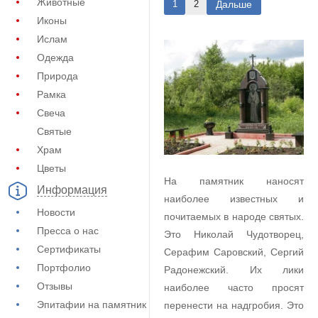
Животные
Дальше
1
2
Иконы
Ислам
Одежда
Природа
Рамка
Свеча
Святые
Храм
Цветы
На памятник наносят
Информация
наиболее известных и
Новости
почитаемых в народе святых.
Пресса о нас
Это Николай Чудотворец,
Сертификаты
Серафим Саровский, Сергий
Портфолио
Радонежский. Их лики
Отзывы
наиболее часто просят
Эпитафии на памятник
перенести на надгробия. Это