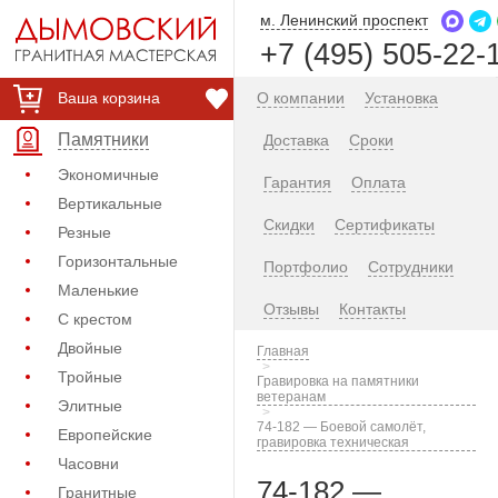
м. Ленинский проспект
+7 (495) 505-22-
Ваша корзина
О компании
Установка
Памятники
Доставка
Сроки
Экономичные
Гарантия
Оплата
Вертикальные
Скидки
Сертификаты
Резные
Горизонтальные
Портфолио
Сотрудники
Маленькие
Отзывы
Контакты
С крестом
Двойные
Главная
Тройные
Гравировка на памятники
ветеранам
Элитные
74-182 — Боевой самолёт,
Европейские
гравировка техническая
Часовни
74-182 —
Гранитные