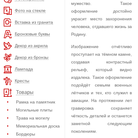
мужество. Такое
Фото на стекле
оформление достойно
украсит место захоронения
Вставка из гранита
человека, отдавшего жизнь за
Бронзовые буквы
Родину.
Декор из акрила
Изображение отчётливо
проступает на тёмном камне,
Декор из бронзы
создавая контрастный
Лампада
рельеф, который видно
издалека. Такое оформление
Кресты
подойдёт семьям военных
Товары
лётчиков и тех, кто служил в
авиации. На протяжении лет
Рамка на памятник
гравировка сохраняет
Могильные плиты
чёткость деталей и останется
Трава на могилу
заметной следующим
Мемориальная доска
поколениям.
Бордюры