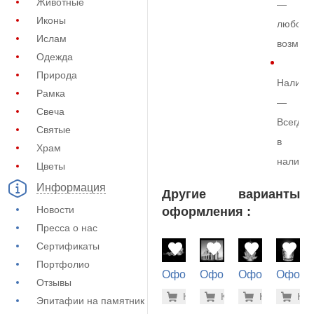
Животные
—
Иконы
любой
Ислам
возмож
Одежда
Природа
Наличи
Рамка
—
Свеча
Всегда
Святые
в
Храм
наличи
Цветы
Информация
Другие варианты
Новости
оформления :
Пресса о нас
Сертификаты
Портфолио
Оформление
Оформление
Оформление
Оформ
Отзывы
на памятник
на памятник
на памятник
на пам
500 руб
500
Купить
Купить
-7%
Купить
-7%
Куп
-7
Эпитафии на памятник
(71-492)
(72-475)
(71-108)
(71-158