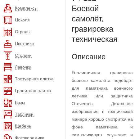
Боевой
Комплексы
самолёт,
Цоколя
гравировка
Ограды
техническая
Цветники
Описание
Столики
Лавочки
Реалистичная гравировка
Тротуарная плитка
боевого самолёта подойдёт
для памятника военного
Гранитная плитка
лётчика или защитника
Вазы
Отечества. Детальное
изображение в технической
Таблички
манере хорошо смотрится на
Щебень
фоне памятника и
символизирует служение и
Фотокерамика