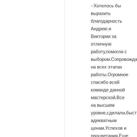
Хотелось бы
выразить
благодарность
Андрею и
Виктории за
отличную
работу,помогли с
выбором.Сопровожд
на всех этапах
работы.Огромное
спасибо всей
команде данной
мастерской.Все
на высшем
уровне,сделали,быст
адекватным
ценам.Успехов и
процветания.Еще