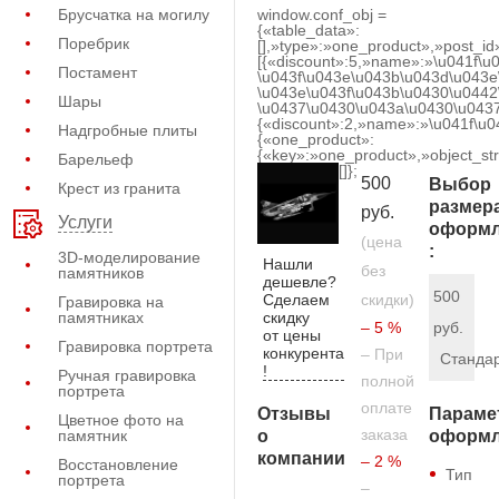
Брусчатка на могилу
window.conf_obj =
{«table_data»:
Поребрик
[],»type»:»one_product»,»post_id
[{«discount»:5,»name»:»\u041f\u
Постамент
\u043f\u043e\u043b\u043d\u043e
\u043e\u043f\u043b\u0430\u0442
Шары
\u0437\u0430\u043a\u0430\u0437
{«discount»:2,»name»:»\u041f\u
Надгробные плиты
{«one_product»:
{«key»:»one_product»,»object_str
Барельеф
[]};
500
Выбор
Крест из гранита
размер
руб.
Услуги
оформл
(цена
:
3D-моделирование
Нашли
без
памятников
дешевле?
500
Сделаем
скидки)
Гравировка на
скидку
памятниках
– 5 %
руб.
от цены
Гравировка портрета
конкурента
– При
Станда
!
Ручная гравировка
полной
портрета
оплате
Отзывы
Параме
Цветное фото на
заказа
о
памятник
оформл
компании
– 2 %
Восстановление
Тип
портрета
–