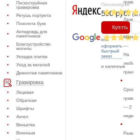
гравиро
Пескоструйная
Пенсионерам
гравировка
—
500 руб.
(за
Ретушь портрета
Лазерн
Позолота букв
Купить
Антидождь для
памятников
Матери
или
Благоустройство
—
оформить
могилы
быстрый
На
заказ
Укладка плитки
любом
Уход за могилой
и наличные
граните
Демонтаж памятников
Гравировка
Срок
Лицевая
гравиро
Обратная
— 2
Шрифты
недели
Ангел
Виньетка
Военным
Размер