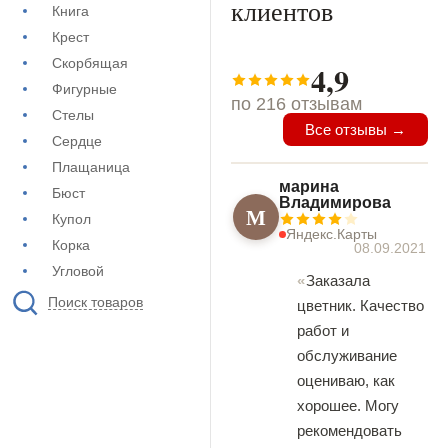
клиентов
Книга
Крест
Скорбящая
4,9
Фигурные
по 216 отзывам
Стелы
Все отзывы →
Сердце
Плащаница
марина
Бюст
Владимирова
М
Купол
Яндекс.Карты
Корка
08.09.2021
Угловой
Заказала
Поиск товаров
цветник. Качество
работ и
обслуживание
оцениваю, как
хорошее. Могу
рекомендовать