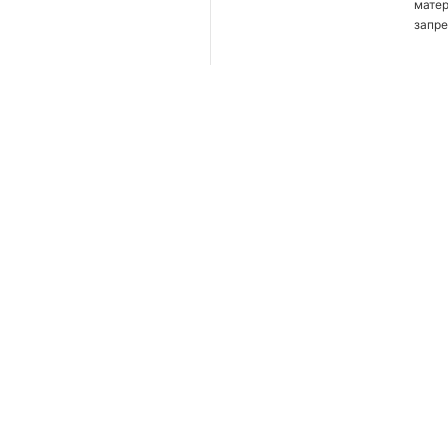
мате
запре