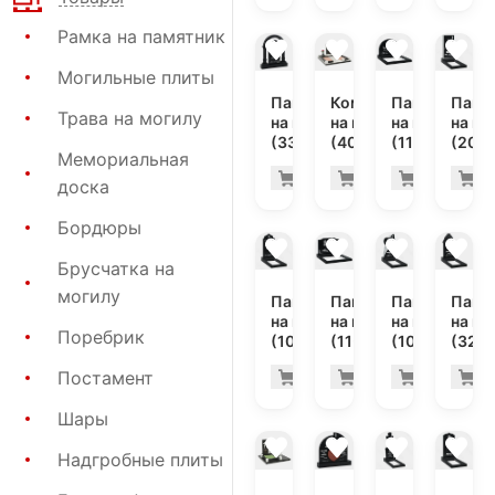
Рамка на памятник
Могильные плиты
Памятник
Комплекс
Памятник
Памя
Трава на могилу
на могилу
на могилу
на могилу
на мо
(33-138)
(40-282)
(11-160)
(20-2
Мемориальная
160.100 ру
262
Купить
Купить
Купить
К
-7%
-7%
доска
Бордюры
Брусчатка на
могилу
Памятник
Памятник
Памятник
Памя
на могилу
на могилу
на могилу
на мо
Поребрик
(10-242)
(11-109)
(10-611)
(32-1
26.000 руб
38.
Постамент
Купить
Купить
Купить
К
-7%
-7%
Шары
Надгробные плиты