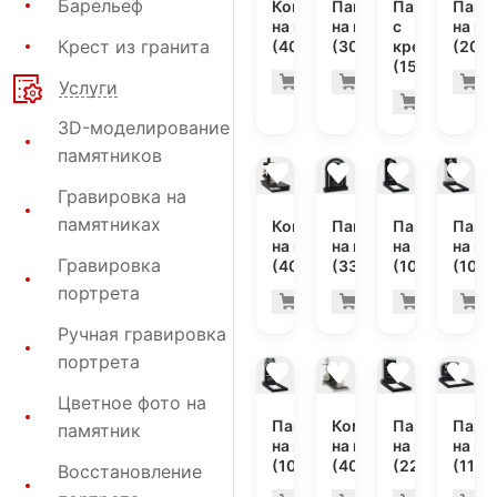
Барельеф
Комплекс
Памятник
Памятник
Памя
на могилу
на могилу
с
на мо
Крест из гранита
(40-200)
(30-120)
крестом
(20-1
(15-119)
326.200 ру
53.
Купить
Купить
К
-7%
-7%
Услуги
Купить
3D-моделирование
памятников
Гравировка на
памятниках
Комплекс
Памятник
Памятник
Памя
на могилу
на могилу
на могилу
на мо
Гравировка
(40-703)
(33-104)
(10-425)
(10-4
портрета
233.800 ру
101
Купить
Купить
Купить
К
-7%
-7%
Ручная гравировка
портрета
Цветное фото на
Памятник
Комплекс
Памятник
Памя
памятник
на могилу
на могилу
на могилу
на мо
(10-508)
(40-760)
(22-195)
(11-3
Восстановление