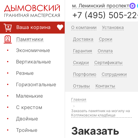
м. Ленинский проспект
+7 (495) 505-22
Ваша корзина
О компании
Установка
Памятники
Доставка
Сроки
Экономичные
Гарантия
Оплата
Вертикальные
Скидки
Сертификаты
Резные
Портфолио
Сотрудники
Горизонтальные
Отзывы
Контакты
Маленькие
Главная
С крестом
Заказать памятник на могилу на
Котляковском кладбище
Двойные
Заказать
Тройные