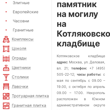
памятник
Элитные
на могилу
Европейские
Часовни
на
Гранитные
Котляковск
Комплексы
кладбище
Цоколя
Котляковское кладбище
Ограды
адрес:
Москва, ул. Деловая,
Цветники
вл. 21;
телефон:
+7 (495)
505-22-12;
часы работы:
с
Столики
мая по сентябрь с 09.00 –
Лавочки
19.00, с октября по апрель
09.00 – 17.00. Некрополь
Тротуарная плитка
расположен в Южном
Гранитная плитка
административном округе