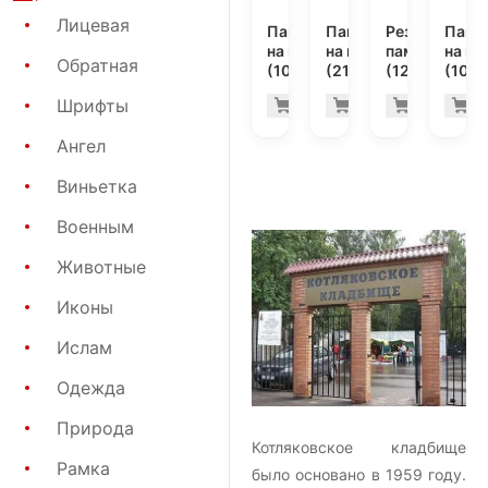
Лицевая
Памятник
Памятник
Резной
Памя
на могилу
на могилу
памятник
на мо
Обратная
(10-760)
(21-116)
(12-110)
(10-3
31.200 руб
33.
Шрифты
Купить
Купить
Купить
К
-7%
-7%
Ангел
Виньетка
Военным
Животные
Иконы
Ислам
Одежда
Природа
Котляковское кладбище
Рамка
было основано в 1959 году.