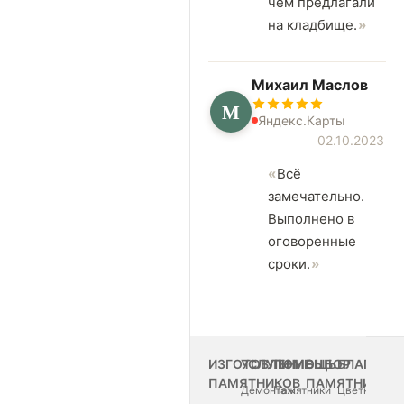
чем предлагали
на кладбище.
Михаил Маслов
М
Яндекс.Карты
02.10.2023
Всё
замечательно.
Выполнено в
оговоренные
сроки.
ИЗГОТОВЛЕНИЕ
УСЛУГИ
ПОМОЩЬ
ВЫБОР
БЛАГОУС
ПАМЯТНИКОВ
ПАМЯТНИКА
Демонтаж
Памятники
Цветные