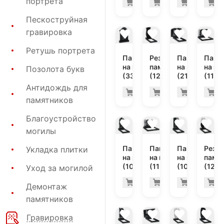
портрета
33.000 руб
193
Купить
Купить
Купить
К
-7%
-7%
Пескоструйная
гравировка
Ретушь портрета
Памятник
Резной
Памятник
Памя
на могилу
памятник
на могилу
на мо
Позолота букв
(33-182)
(12-358)
(21-131)
(11-4
Антидождь для
118.100 руб
80.
Купить
Купить
Купить
К
-7%
-7%
памятников
Благоустройство
могилы
Памятник
Памятник
Памятник
Резн
Укладка плитки
на могилу
на могилу
на могилу
памя
(10-749)
(11-395)
(10-497)
(12-2
Уход за могилой
31.600 руб
49.
Купить
Купить
Купить
К
-7%
-7%
Демонтаж
памятников
Гравировка