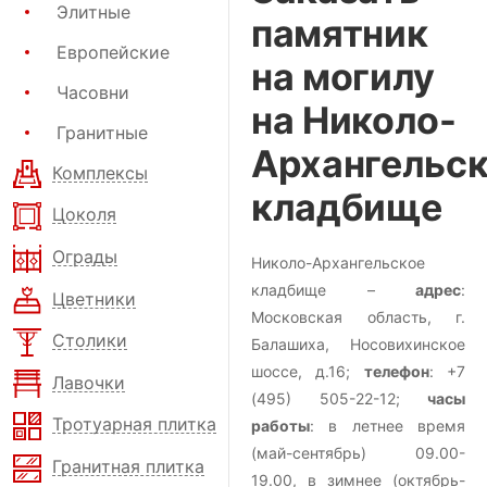
Элитные
памятник
Европейские
на могилу
Часовни
на Николо-
Гранитные
Архангельс
Комплексы
кладбище
Цоколя
Ограды
Николо-Архангельское
кладбище –
адрес
:
Цветники
Московская область, г.
Столики
Балашиха, Носовихинское
шоссе, д.16;
телефон
: +7
Лавочки
(495) 505-22-12;
часы
Тротуарная плитка
работы
: в летнее время
(май-сентябрь) 09.00-
Гранитная плитка
19.00, в зимнее (октябрь-