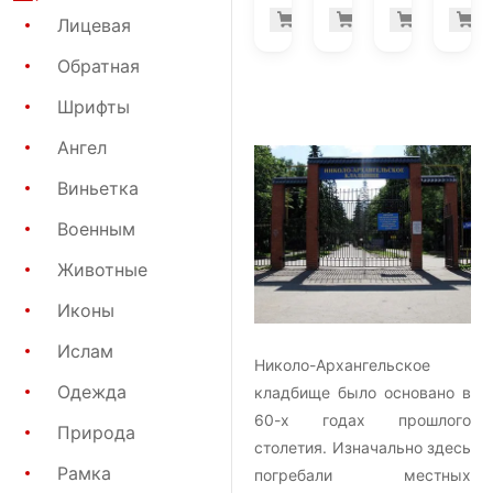
666.800 р
41.
Купить
Купить
Купить
К
-7%
-7%
Лицевая
Обратная
Шрифты
Ангел
Виньетка
Военным
Животные
Иконы
Ислам
Николо-Архангельское
Одежда
кладбище было основано в
60-х годах прошлого
Природа
столетия. Изначально здесь
Рамка
погребали местных