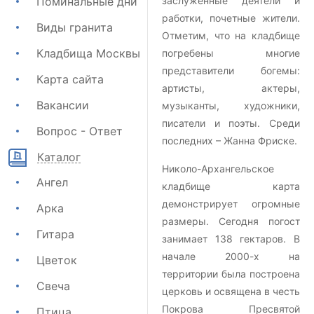
Поминальные дни
заслуженные деятели и
работки, почетные жители.
Виды гранита
Отметим, что на кладбище
Кладбища Москвы
погребены многие
представители богемы:
Карта сайта
артисты, актеры,
Вакансии
музыканты, художники,
писатели и поэты. Среди
Вопрос - Ответ
последних – Жанна Фриске.
Каталог
Николо-Архангельское
Ангел
кладбище карта
демонстрирует огромные
Арка
размеры. Сегодня погост
Гитара
занимает 138 гектаров. В
начале 2000-х на
Цветок
территории была построена
Свеча
церковь и освящена в честь
Покрова Пресвятой
Птица