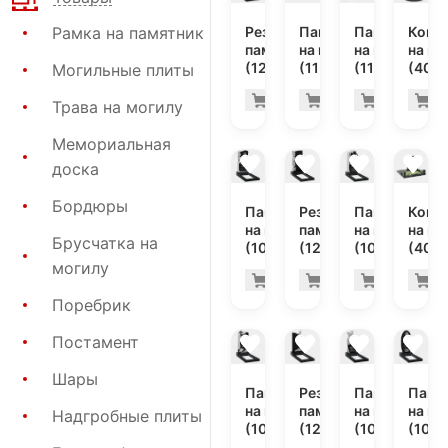
Рамка на памятник
Резной
Памятник
Памятник
Комп
памятник
на могилу
на могилу
на мо
(12-357)
(11-302)
(11-167)
(40-7
Могильные плиты
80.700 руб
43.
Купить
Купить
Купить
К
-7%
-7%
Трава на могилу
Мемориальная
доска
Бордюры
Памятник
Резной
Памятник
Комп
на могилу
памятник
на могилу
на мо
Брусчатка на
(10-575)
(12-304)
(10-476)
(40-1
могилу
42.700 руб
80.
Купить
Купить
Купить
К
-7%
-7%
Поребрик
Постамент
Шары
Памятник
Резной
Памятник
Памя
на могилу
памятник
на могилу
на мо
Надгробные плиты
(10-637)
(12-266)
(10-693)
(10-3