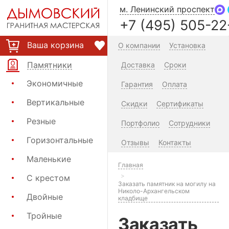
м. Ленинский проспект
+7 (495) 505-22
Ваша корзина
О компании
Установка
Памятники
Доставка
Сроки
Экономичные
Гарантия
Оплата
Вертикальные
Скидки
Сертификаты
Резные
Портфолио
Сотрудники
Горизонтальные
Отзывы
Контакты
Маленькие
Главная
С крестом
Заказать памятник на могилу на
Николо-Архангельском
Двойные
кладбище
Тройные
Заказать