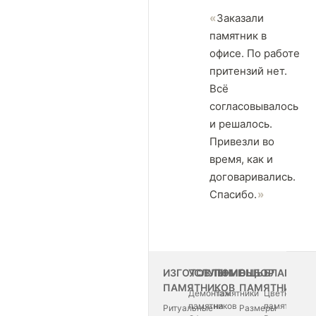
Заказали
памятник в
офисе. По работе
притензий нет.
Всё
согласовывалось
и решалось.
Привезли во
время, как и
договаривались.
Спасибо.
ИЗГОТОВЛЕНИЕ
УСЛУГИ
ПОМОЩЬ
ВЫБОР
БЛАГОУС
ПАМЯТНИКОВ
ПАМЯТНИКА
Демонтаж
Памятники
Цветные
памятников
на
памятники
Ритуальные
Размеры