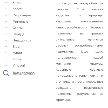
Книга
производстве надгробий из
Крест
гранита. Этот камень
Скорбящая
наделен от природы
высокими показателями
Фигурные
износоустойчивости. Поэтому
Стелы
памятники из гранита
Сердце
ритуальные являются
Плащаница
самыми востребованными
Бюст
изделиями. Еще одно
Купол
направление нашей
Корка
компании – мрамор.
Угловой
Красивые светлые
Поиск товаров
природные оттенки камня и
его пластичность позволяют
создавать изысканные
памятники ритуальные из
мрамора.