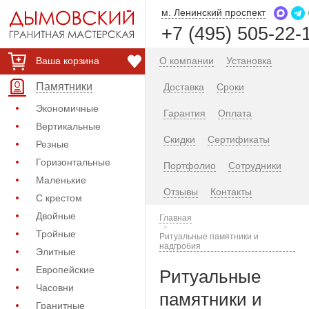
м. Ленинский проспект
+7 (495) 505-22-
Ваша корзина
О компании
Установка
Памятники
Доставка
Сроки
Экономичные
Гарантия
Оплата
Вертикальные
Скидки
Сертификаты
Резные
Горизонтальные
Портфолио
Сотрудники
Маленькие
Отзывы
Контакты
С крестом
Двойные
Главная
Тройные
Ритуальные памятники и
надгробия
Элитные
Европейские
Ритуальные
Часовни
памятники и
Гранитные