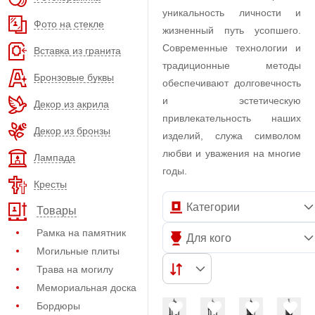
уникальность личности и
Фото на стекле
жизненный путь усопшего.
Современные технологии и
Вставка из гранита
традиционные методы
Бронзовые буквы
обеспечивают долговечность
и эстетическую
Декор из акрила
привлекательность наших
Декор из бронзы
изделий, служа символом
любви и уважения на многие
Лампада
годы.
Кресты
Категории
Товары
Рамка на памятник
Для кого
Могильные плиты
Трава на могилу
Мемориальная доска
Бордюры