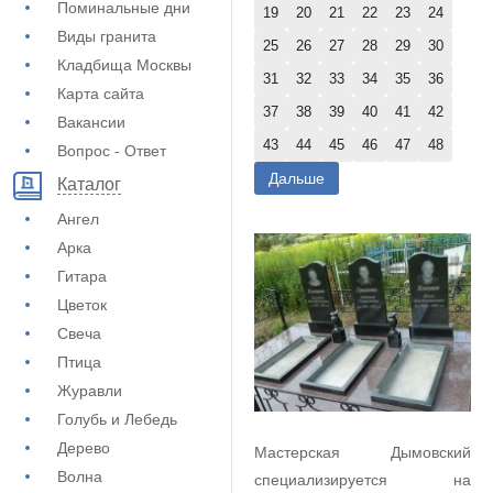
Поминальные дни
19
20
21
22
23
24
Виды гранита
25
26
27
28
29
30
Кладбища Москвы
31
32
33
34
35
36
Карта сайта
37
38
39
40
41
42
Вакансии
43
44
45
46
47
48
Вопрос - Ответ
Дальше
Каталог
Ангел
Арка
Гитара
Цветок
Свеча
Птица
Журавли
Голубь и Лебедь
Дерево
Мастерская Дымовский
Волна
специализируется на