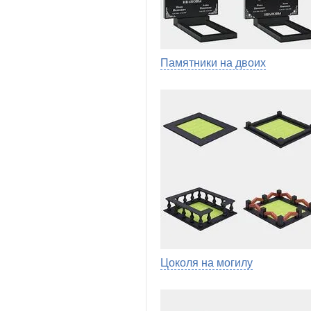
Памятники на двоих
Цоколя на могилу