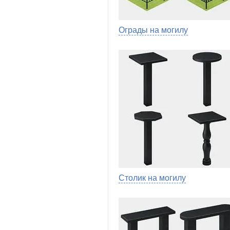
Ограды на могилу
Столик на могилу