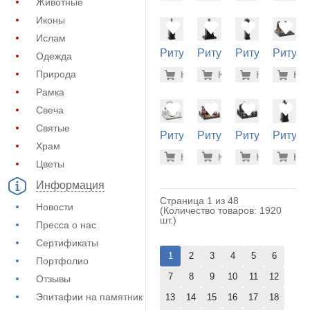
Животные
Иконы
Ислам
Ритуальный
Ритуальный
Ритуальный
Ритуа
Одежда
памятник
памятник
памятник
памятн
666.800
634
Природа
Купить
Купить
-7%
Купить
-7%
Куп
-7
(30-617)
(30-679)
(30-646)
(40-148
Рамка
Свеча
Святые
Ритуальный
Ритуальный
Ритуальный
Ритуа
Храм
памятник
памятник
памятник
памятн
629.700
608
Купить
Купить
-7%
Купить
-7%
Куп
-7
(40-154)
(40-112)
(40-296)
(30-674
Цветы
Информация
Страница 1 из 48
Новости
(Количество товаров: 1920
шт.)
Пресса о нас
Сертификаты
1
2
3
4
5
6
Портфолио
7
8
9
10
11
12
Отзывы
Эпитафии на памятник
13
14
15
16
17
18