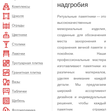
надгробия
Комплексы
Цоколя
Ритуальные памятники — это
высококачественные
Ограды
мемориальные изделия,
Цветники
созданные для обозначения
места захоронения и
Столики
сохранения вечной памяти о
Лавочки
покойном. Наши
профессиональные мастера
Тротуарная плитка
изготавливают памятники из
различных материалов,
Гранитная плитка
уделяя внимание каждой
Вазы
детали. Мы предлагаем
широкий ассортимент
Таблички
дизайнов и индивидуальные
Щебень
решения, чтобы каждый
памятник отражал
Фотокерамика