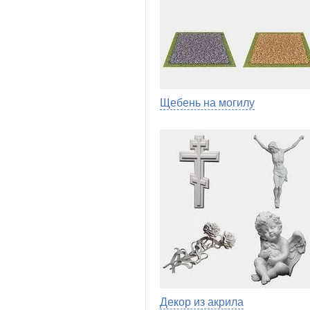
Щебень на могилу
Декор из акрила