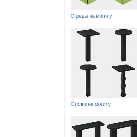
Ограды на могилу
Столик на могилу