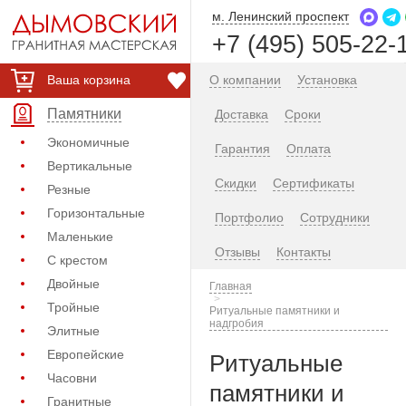
м. Ленинский проспект
+7 (495) 505-22-
Ваша корзина
О компании
Установка
Памятники
Доставка
Сроки
Экономичные
Гарантия
Оплата
Вертикальные
Скидки
Сертификаты
Резные
Горизонтальные
Портфолио
Сотрудники
Маленькие
Отзывы
Контакты
С крестом
Двойные
Главная
Тройные
Ритуальные памятники и
надгробия
Элитные
Европейские
Ритуальные
Часовни
памятники и
Гранитные