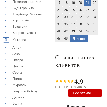
Поминальные дни
17
18
19
20
21
22
Виды гранита
23
24
25
26
27
28
Кладбища Москвы
29
30
31
32
33
34
Карта сайта
35
36
37
38
39
40
Вакансии
41
42
43
44
45
46
Вопрос - Ответ
Дальше
47
48
Каталог
Ангел
Арка
Отзывы наших
Гитара
клиентов
Цветок
Свеча
4,9
Птица
Журавли
по 216 отзывам
Голубь и Лебедь
Все отзывы →
Дерево
Волна
Виктория