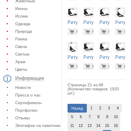
Животные
Иконы
Ислам
Ритуальный
Ритуальный
Ритуальный
Ритуа
Одежда
памятник
памятник
памятник
памятн
41.400 р
41.
Природа
Купить
Купить
-7%
Купить
-7%
Куп
-7
(11-319)
(11-124)
(11-180)
(10-698
Рамка
Свеча
Святые
Ритуальный
Ритуальный
Ритуальный
Ритуа
Храм
памятник
памятник
памятник
памятн
41.700 р
41.
Купить
Купить
-7%
Купить
-7%
Куп
-7
(15-101)
(11-141)
(11-164)
(11-182
Цветы
Информация
Страница 21 из 48
Новости
(Количество товаров: 1920
шт.)
Пресса о нас
Сертификаты
Назад
1
2
3
4
Портфолио
5
6
7
8
9
10
Отзывы
Эпитафии на памятник
11
12
13
14
15
16