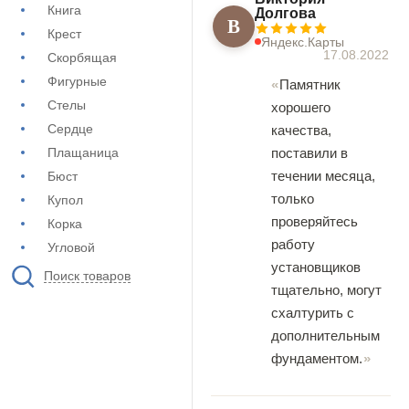
Книга
Долгова
В
Крест
Яндекс.Карты
17.08.2022
Скорбящая
Фигурные
Памятник
Стелы
хорошего
Сердце
качества,
поставили в
Плащаница
течении месяца,
Бюст
только
Купол
проверяйтесь
Корка
работу
Угловой
установщиков
Поиск товаров
тщательно, могут
схалтурить с
дополнительным
фундаментом.