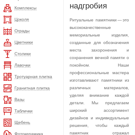
надгробия
Комплексы
Цоколя
Ритуальные памятники — это
высококачественные
Ограды
мемориальные изделия,
Цветники
созданные для обозначения
места захоронения и
Столики
сохранения вечной памяти о
Лавочки
покойном. Наши
профессиональные мастера
Тротуарная плитка
изготавливают памятники из
различных материалов,
Гранитная плитка
уделяя внимание каждой
Вазы
детали. Мы предлагаем
широкий ассортимент
Таблички
дизайнов и индивидуальные
Щебень
решения, чтобы каждый
памятник отражал
Фотокерамика