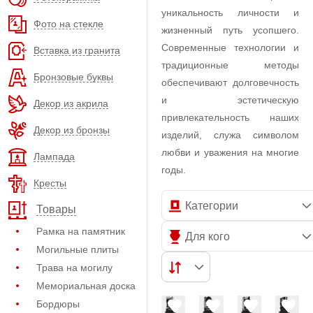
уникальность личности и
Фото на стекле
жизненный путь усопшего.
Современные технологии и
Вставка из гранита
традиционные методы
Бронзовые буквы
обеспечивают долговечность
и эстетическую
Декор из акрила
привлекательность наших
Декор из бронзы
изделий, служа символом
любви и уважения на многие
Лампада
годы.
Кресты
Категории
Товары
Рамка на памятник
Для кого
Могильные плиты
Трава на могилу
Мемориальная доска
Бордюры