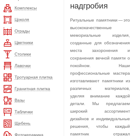
надгробия
Комплексы
Цоколя
Ритуальные памятники — это
высококачественные
Ограды
мемориальные изделия,
Цветники
созданные для обозначения
места захоронения и
Столики
сохранения вечной памяти о
Лавочки
покойном. Наши
профессиональные мастера
Тротуарная плитка
изготавливают памятники из
различных материалов,
Гранитная плитка
уделяя внимание каждой
Вазы
детали. Мы предлагаем
широкий ассортимент
Таблички
дизайнов и индивидуальные
Щебень
решения, чтобы каждый
памятник отражал
Фотокерамика