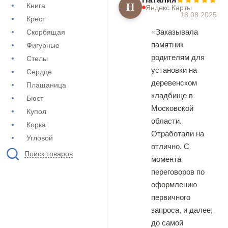
Н
Книга
Яндекс.Карты
18.08.2025
Крест
Заказывала
Скорбящая
памятник
Фигурные
родителям для
Стелы
установки на
Сердце
деревенском
Плащаница
кладбище в
Бюст
Московской
Купол
области.
Корка
Отработали на
Угловой
отлично. С
Поиск товаров
момента
переговоров по
оформлению
первичного
запроса, и далее,
до самой