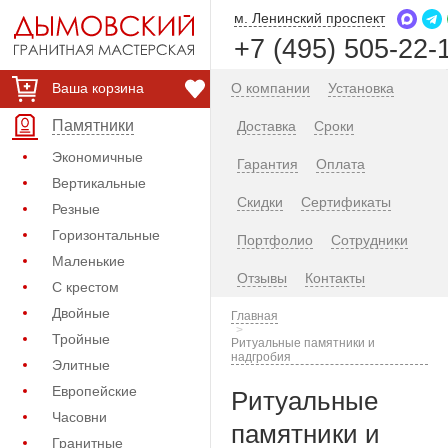
м. Ленинский проспект
+7 (495) 505-22-
Ваша корзина
О компании
Установка
Памятники
Доставка
Сроки
Экономичные
Гарантия
Оплата
Вертикальные
Скидки
Сертификаты
Резные
Горизонтальные
Портфолио
Сотрудники
Маленькие
Отзывы
Контакты
С крестом
Двойные
Главная
Тройные
Ритуальные памятники и
надгробия
Элитные
Европейские
Ритуальные
Часовни
памятники и
Гранитные