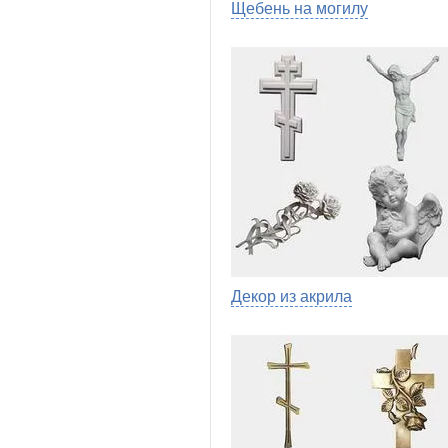
Щебень на могилу
Декор из акрила