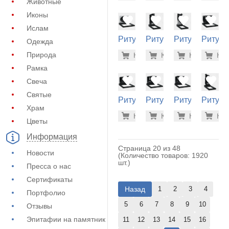
Животные
Иконы
Ислам
Ритуальный
Ритуальный
Ритуальный
Ритуа
Одежда
памятник
памятник
памятник
памятн
40.200 р
40.
Природа
Купить
Купить
-7%
Купить
-7%
Куп
-7
(11-355)
(10-564)
(10-570)
(11-104
Рамка
Свеча
Святые
Ритуальный
Ритуальный
Ритуальный
Ритуа
Храм
памятник
памятник
памятник
памятн
40.300 р
40.
Купить
Купить
-7%
Купить
-7%
Куп
-7
(11-116)
(11-118)
(11-126)
(10-420
Цветы
Информация
Страница 20 из 48
Новости
(Количество товаров: 1920
шт.)
Пресса о нас
Сертификаты
Назад
1
2
3
4
Портфолио
5
6
7
8
9
10
Отзывы
Эпитафии на памятник
11
12
13
14
15
16