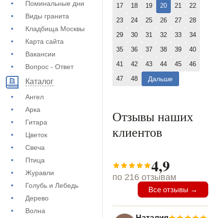
Поминальные дни
17
18
19
20
21
22
Виды гранита
23
24
25
26
27
28
Кладбища Москвы
29
30
31
32
33
34
Карта сайта
35
36
37
38
39
40
Вакансии
41
42
43
44
45
46
Вопрос - Ответ
Дальше
47
48
Каталог
Ангел
Арка
Отзывы наших
Гитара
клиентов
Цветок
Свеча
4,9
Птица
Журавли
по 216 отзывам
Голубь и Лебедь
Все отзывы →
Дерево
Волна
Наталия