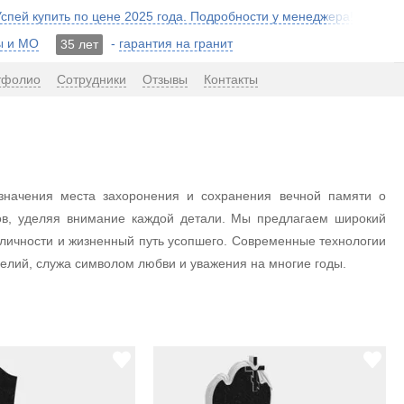
 Успей купить по цене 2025 года. Подробности у менеджера!
ы и МО
-
гарантия на гранит
35 лет
тфолио
Сотрудники
Отзывы
Контакты
значения места захоронения и сохранения вечной памяти о
ов, уделяя внимание каждой детали. Мы предлагаем широкий
личности и жизненный путь усопшего. Современные технологии
елий, служа символом любви и уважения на многие годы.