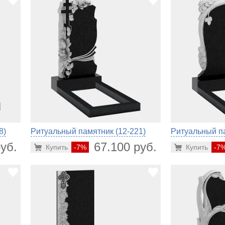
8)
Ритуальный памятник (12-221)
Ритуальный па
уб.
67.100 руб.
Купить
-7%
Купить
-7