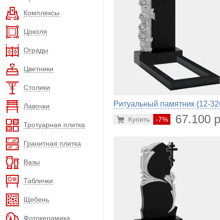
Комплексы
Цоколя
Ограды
Цветники
Столики
Ритуальный памятник (12-32
Лавочки
67.100 р
Купить
-7%
Тротуарная плитка
Гранитная плитка
Вазы
Таблички
Щебень
Фотокерамика