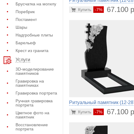
Ритуальный памятник (12-28
Брусчатка на могилу
67.100 р
Купить
-7%
Поребрик
Постамент
Шары
Надгробные плиты
Барельеф
Крест из гранита
Услуги
3D-моделирование
памятников
Гравировка на
памятниках
Гравировка портрета
Ручная гравировка
Ритуальный памятник (12-28
портрета
67.100 р
Купить
-7%
Цветное фото на
памятник
Восстановление
портрета