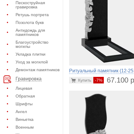
Пескоструйная
гравировка
Ретушь портрета
Позолота букв
Антидождь для
памятников
Благоустройство
могилы
Укладка плитки
Уход за могилой
Демонтаж памятников
Ритуальный памятник (12-25
67.100 р
Гравировка
Купить
-7%
Лицевая
Обратная
Шрифты
Ангел
Виньетка
Военным