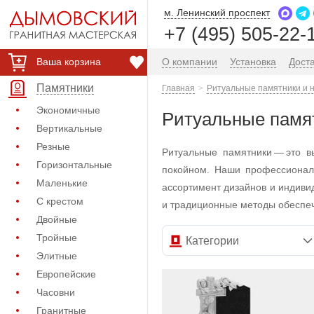
м. Ленинский проспект
+7 (495) 505-22-
Ваша корзина
О компании
Установка
Дост
Памятники
Главная
Ритуальные памятники и 
Экономичные
Ритуальные памят
Вертикальные
Резные
Ритуальные памятники — это 
Горизонтальные
покойном. Наши профессионал
Маленькие
ассортимент дизайнов и индиви
С крестом
и традиционные методы обеспеч
Двойные
Тройные
Категории
Элитные
Европейские
Часовни
Гранитные