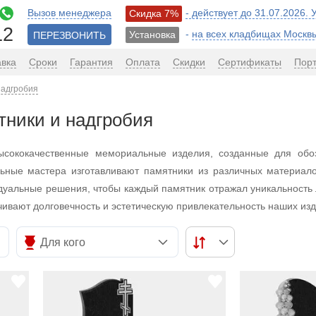
Вызов менеджера
- действует до 31.07.2026.
Скидка 7%
12
-
на всех кладбищах Москв
Установка
ПЕРЕЗВОНИТЬ
авка
Сроки
Гарантия
Оплата
Скидки
Сертификаты
Пор
надгробия
ники и надгробия
высококачественные мемориальные изделия, созданные для обо
ьные мастера изготавливают памятники из различных материал
дуальные решения, чтобы каждый памятник отражал уникальность 
ивают долговечность и эстетическую привлекательность наших изд
Для кого