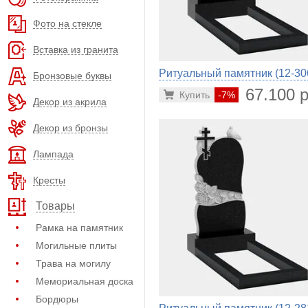
Фото на стекле
Вставка из гранита
Ритуальный памятник (12-30
Бронзовые буквы
67.100 р
Купить
-7%
Декор из акрила
Декор из бронзы
Лампада
Кресты
Товары
Рамка на памятник
Могильные плиты
Трава на могилу
Мемориальная доска
Бордюры