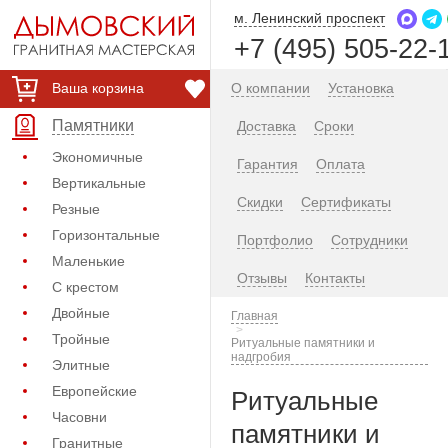
м. Ленинский проспект
+7 (495) 505-22-
Ваша корзина
О компании
Установка
Памятники
Доставка
Сроки
Экономичные
Гарантия
Оплата
Вертикальные
Скидки
Сертификаты
Резные
Горизонтальные
Портфолио
Сотрудники
Маленькие
Отзывы
Контакты
С крестом
Двойные
Главная
Тройные
Ритуальные памятники и
надгробия
Элитные
Европейские
Ритуальные
Часовни
памятники и
Гранитные