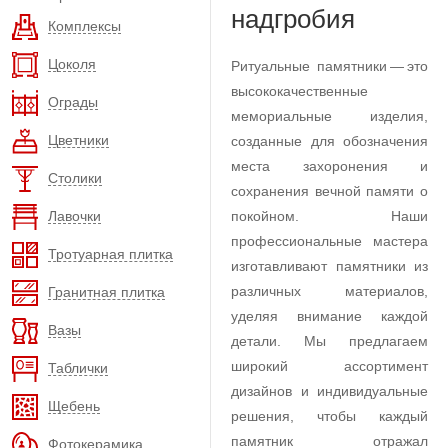
надгробия
Комплексы
Цоколя
Ритуальные памятники — это
высококачественные
Ограды
мемориальные изделия,
Цветники
созданные для обозначения
места захоронения и
Столики
сохранения вечной памяти о
Лавочки
покойном. Наши
профессиональные мастера
Тротуарная плитка
изготавливают памятники из
различных материалов,
Гранитная плитка
уделяя внимание каждой
Вазы
детали. Мы предлагаем
широкий ассортимент
Таблички
дизайнов и индивидуальные
Щебень
решения, чтобы каждый
памятник отражал
Фотокерамика