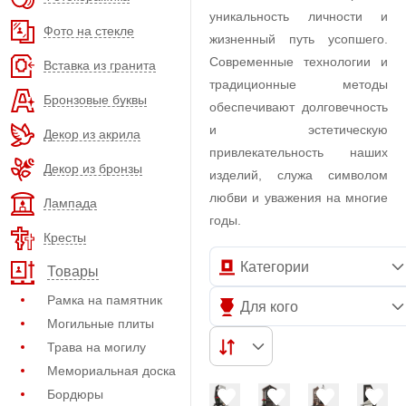
уникальность личности и
Фото на стекле
жизненный путь усопшего.
Современные технологии и
Вставка из гранита
традиционные методы
Бронзовые буквы
обеспечивают долговечность
и эстетическую
Декор из акрила
привлекательность наших
Декор из бронзы
изделий, служа символом
любви и уважения на многие
Лампада
годы.
Кресты
Категории
Товары
Рамка на памятник
Для кого
Могильные плиты
Трава на могилу
Мемориальная доска
Бордюры