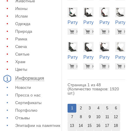
Животные
Иконы
Ислам
Ритуальный
Ритуальный
Ритуальный
Ритуа
Одежда
памятник
памятник
памятник
памятн
375.000
226
Природа
Купить
Купить
-7%
Купить
-7%
Куп
-7
(40-767)
(40-766)
(40-765)
(40-764
Рамка
Свеча
Святые
Ритуальный
Ритуальный
Ритуальный
Ритуа
Храм
памятник
памятник
памятник
памятн
260.200
250
Купить
Купить
-7%
Купить
-7%
Куп
-7
(40-763)
(40-762)
(40-761)
(40-760
Цветы
Информация
Страница 1 из 48
Новости
(Количество товаров: 1920
шт.)
Пресса о нас
Сертификаты
1
2
3
4
5
6
Портфолио
7
8
9
10
11
12
Отзывы
Эпитафии на памятник
13
14
15
16
17
18