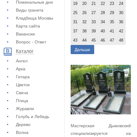
Поминальные дни
19
20
21
22
23
24
Виды гранита
25
26
27
28
29
30
Кладбища Москвы
31
32
33
34
35
36
Карта сайта
37
38
39
40
41
42
Вакансии
43
44
45
46
47
48
Вопрос - Ответ
Дальше
Каталог
Ангел
Арка
Гитара
Цветок
Свеча
Птица
Журавли
Голубь и Лебедь
Дерево
Мастерская Дымовский
Волна
специализируется на