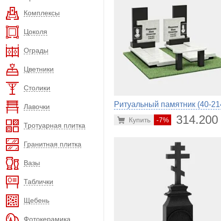
Комплексы
Цоколя
Ограды
Цветники
Столики
Ритуальный памятник (40-21
Лавочки
314.200
Купить
-7%
Тротуарная плитка
Гранитная плитка
Вазы
Таблички
Щебень
Фотокерамика