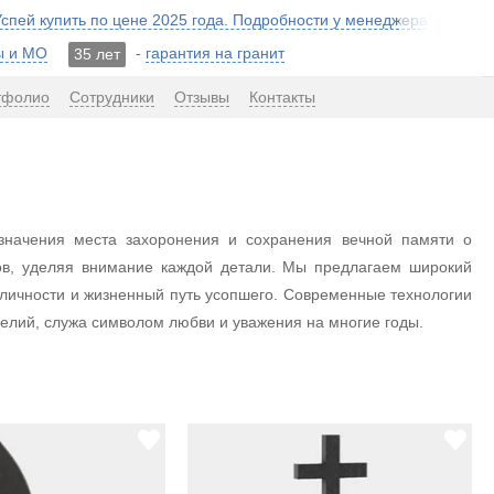
 Успей купить по цене 2025 года. Подробности у менеджера!
ы и МО
-
гарантия на гранит
35 лет
тфолио
Сотрудники
Отзывы
Контакты
значения места захоронения и сохранения вечной памяти о
ов, уделяя внимание каждой детали. Мы предлагаем широкий
личности и жизненный путь усопшего. Современные технологии
елий, служа символом любви и уважения на многие годы.