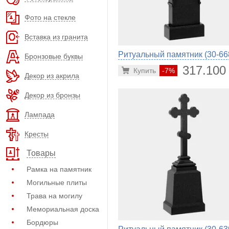
Фото на стекле
Вставка из гранита
Ритуальный памятник (30-66
Бронзовые буквы
317.100
Купить
-7%
Декор из акрила
Декор из бронзы
Лампада
Кресты
Товары
Рамка на памятник
Могильные плиты
Трава на могилу
Мемориальная доска
Бордюры