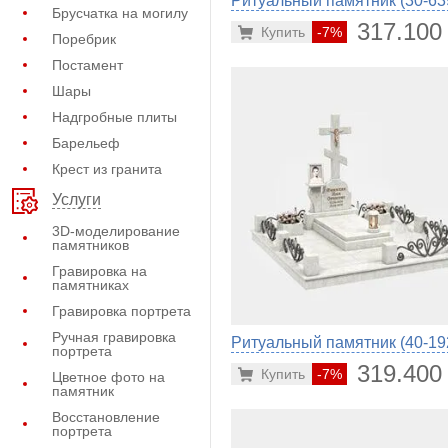
Ритуальный памятник (30-63
Брусчатка на могилу
317.100
Купить
-7%
Поребрик
Постамент
Шары
Надгробные плиты
Барельеф
Крест из гранита
Услуги
3D-моделирование
памятников
Гравировка на
памятниках
Гравировка портрета
Ручная гравировка
Ритуальный памятник (40-19
портрета
319.400
Купить
-7%
Цветное фото на
памятник
Восстановление
портрета