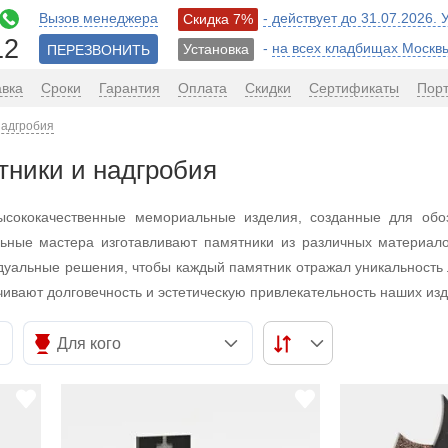
Вызов менеджера
- действует до 31.07.2026.
Скидка 7%
12
-
на всех кладбищах Москв
Установка
ПЕРЕЗВОНИТЬ
авка
Сроки
Гарантия
Оплата
Скидки
Сертификаты
Пор
надгробия
ники и надгробия
высококачественные мемориальные изделия, созданные для обо
ьные мастера изготавливают памятники из различных материал
дуальные решения, чтобы каждый памятник отражал уникальность 
ивают долговечность и эстетическую привлекательность наших изд
Для кого