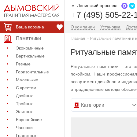
м. Ленинский проспект
+7 (495) 505-22-
Ваша корзина
О компании
Установка
Дост
Памятники
Главная
Ритуальные памятники и 
Экономичные
Ритуальные памят
Вертикальные
Резные
Ритуальные памятники — это 
Горизонтальные
покойном. Наши профессионал
Маленькие
ассортимент дизайнов и индиви
С крестом
и традиционные методы обеспеч
Двойные
Тройные
Категории
Элитные
Европейские
Часовни
Гранитные