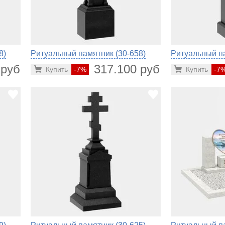
8)
Ритуальный памятник (30-658)
Ритуальный па
 руб.
317.100 руб.
Купить
-7%
Купить
-7