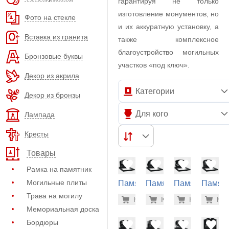
гарантируя не только
изготовление монументов, но
Фото на стекле
и их аккуратную установку, а
Вставка из гранита
также комплексное
благоустройство могильных
Бронзовые буквы
участков «под ключ».
Декор из акрила
Категории
Декор из бронзы
Для кого
Лампада
Кресты
Товары
Рамка на памятник
Могильные плиты
Памятник
Памятник
Памятник
Памят
на
на
на
на
Трава на могилу
46.300 р
46.
Купить
Купить
-7%
Купить
-7%
Куп
-7
могилу
могилу
могилу
могилу
Мемориальная доска
(11-179)
(11-181)
(11-184)
(11-185
Бордюры