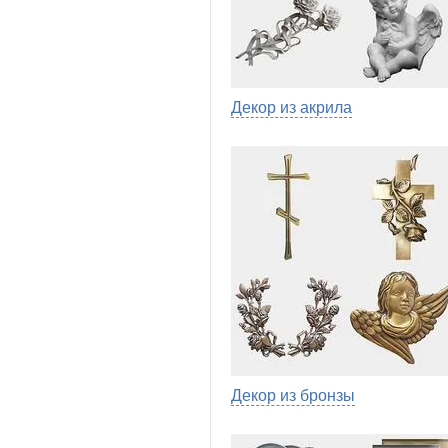
Декор из акрила
Декор из бронзы