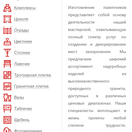
Изготовление памятников
Комплексы
представляет собой основу
Цоколя
деятельности нашей
мастерской, охватывающую
Ограды
полный спектр услуг по
Цветники
созданию и декорированию
мест захоронения. Мы
Столики
предлагаем широкий
Лавочки
ассортимент надгробных
изделий из
Тротуарная плитка
высококачественного
Гранитная плитка
природного гранита,
доступных в различных
Вазы
ценовых диапазонах. Наши
Таблички
специалисты воплощают в
жизнь проекты любой
Щебень
степени трудности,
Фотокерамика