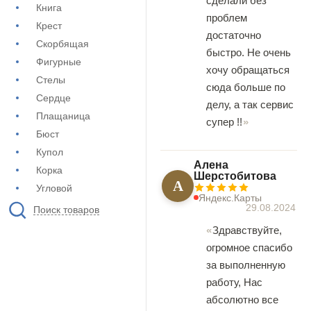
сделали без
Книга
проблем
Крест
достаточно
Скорбящая
быстро. Не очень
Фигурные
хочу обращаться
Стелы
сюда больше по
Сердце
делу, а так сервис
Плащаница
супер !!
Бюст
Купол
Алена
Корка
Шерстобитова
А
Угловой
Яндекс.Карты
29.08.2024
Поиск товаров
Здравствуйте,
огромное спасибо
за выполненную
работу, Нас
абсолютно все