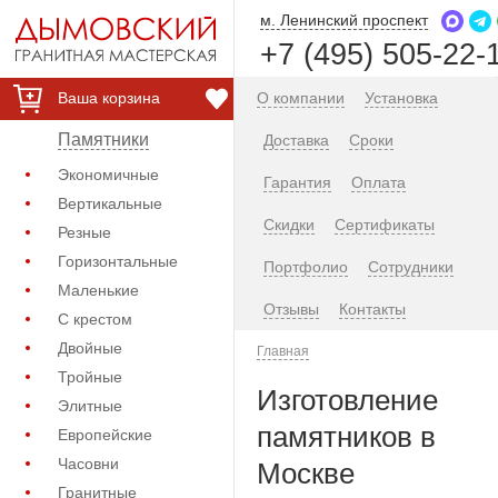
м. Ленинский проспект
+7 (495) 505-22-
Ваша корзина
О компании
Установка
Памятники
Доставка
Сроки
Экономичные
Гарантия
Оплата
Вертикальные
Скидки
Сертификаты
Резные
Горизонтальные
Портфолио
Сотрудники
Маленькие
Отзывы
Контакты
С крестом
Двойные
Главная
Тройные
Изготовление
Элитные
памятников в
Европейские
Часовни
Москве
Гранитные