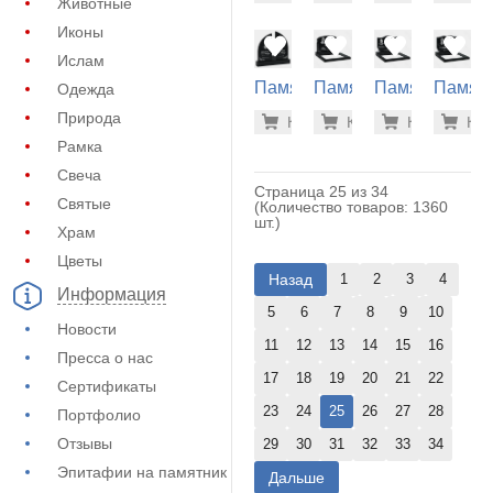
Животные
(11-221)
(11-225)
(11-268)
(10-440
Иконы
Ислам
Памятник
Памятник
Памятник
Памят
Одежда
на
на
на
на
47.500 р
47.
Природа
Купить
Купить
-7%
Купить
-7%
Куп
-7
могилу
могилу
могилу
могилу
Рамка
(30-142)
(11-229)
(11-232)
(11-233
Свеча
Страница 25 из 34
Святые
(Количество товаров: 1360
шт.)
Храм
Цветы
Назад
1
2
3
4
Информация
5
6
7
8
9
10
Новости
11
12
13
14
15
16
Пресса о нас
17
18
19
20
21
22
Сертификаты
23
24
25
26
27
28
Портфолио
Отзывы
29
30
31
32
33
34
Эпитафии на памятник
Дальше