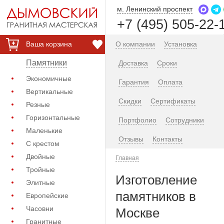
м. Ленинский проспект
+7 (495) 505-22-
Ваша корзина
О компании
Установка
Памятники
Доставка
Сроки
Экономичные
Гарантия
Оплата
Вертикальные
Скидки
Сертификаты
Резные
Горизонтальные
Портфолио
Сотрудники
Маленькие
Отзывы
Контакты
С крестом
Двойные
Главная
Тройные
Изготовление
Элитные
памятников в
Европейские
Часовни
Москве
Гранитные