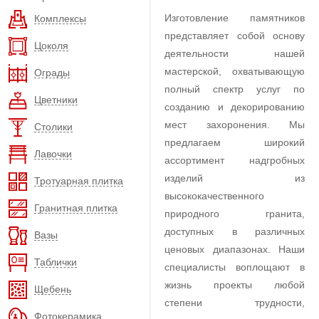
Изготовление памятников
Комплексы
представляет собой основу
Цоколя
деятельности нашей
мастерской, охватывающую
Ограды
полный спектр услуг по
Цветники
созданию и декорированию
мест захоронения. Мы
Столики
предлагаем широкий
Лавочки
ассортимент надгробных
изделий из
Тротуарная плитка
высококачественного
Гранитная плитка
природного гранита,
доступных в различных
Вазы
ценовых диапазонах. Наши
Таблички
специалисты воплощают в
жизнь проекты любой
Щебень
степени трудности,
Фотокерамика