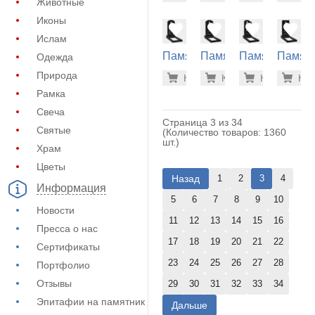
Животные
(20-148)
(20-149)
(20-150)
(20-160
Иконы
Ислам
Памятник
Памятник
Памятник
Памят
Одежда
на
на
на
на
21.200 р
21.
Природа
Купить
Купить
-7%
Купить
-7%
Куп
-7
могилу
могилу
могилу
могилу
Рамка
(20-145)
(20-128)
(20-136)
(20-184
Свеча
Страница 3 из 34
Святые
(Количество товаров: 1360
шт.)
Храм
Цветы
Назад
1
2
3
4
Информация
5
6
7
8
9
10
Новости
11
12
13
14
15
16
Пресса о нас
17
18
19
20
21
22
Сертификаты
23
24
25
26
27
28
Портфолио
Отзывы
29
30
31
32
33
34
Эпитафии на памятник
Дальше