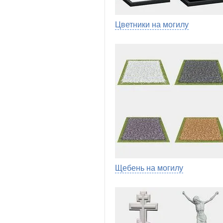
Цветники на могилу
Щебень на могилу