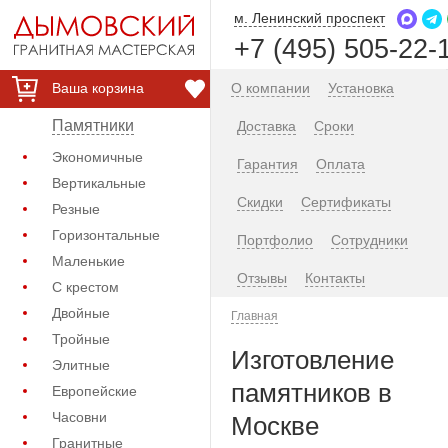
м. Ленинский проспект
+7 (495) 505-22-
Ваша корзина
О компании
Установка
Памятники
Доставка
Сроки
Экономичные
Гарантия
Оплата
Вертикальные
Скидки
Сертификаты
Резные
Горизонтальные
Портфолио
Сотрудники
Маленькие
Отзывы
Контакты
С крестом
Двойные
Главная
Тройные
Изготовление
Элитные
памятников в
Европейские
Часовни
Москве
Гранитные