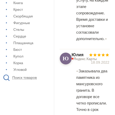
услугу, на каждом
Книга
этапе
Крест
сопровождение.
Скорбящая
Время доставки и
Фигурные
установке
Стелы
согласовали
Сердце
дополнительно.
Плащаница
Бюст
Юлия
Купол
Ю
Яндекс.Карты
18.09.2022
Корка
Угловой
Заказывала два
памятника из
Поиск товаров
мансуровского
гранита. В
договоре все
четко прописали.
Точно в срок