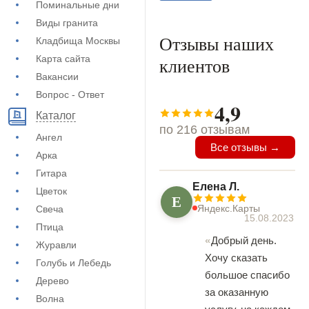
Поминальные дни
Виды гранита
Отзывы наших
Кладбища Москвы
Карта сайта
клиентов
Вакансии
Вопрос - Ответ
4,9
Каталог
по 216 отзывам
Ангел
Все отзывы →
Арка
Гитара
Елена Л.
Цветок
Е
Яндекс.Карты
Свеча
15.08.2023
Птица
Добрый день.
Журавли
Хочу сказать
Голубь и Лебедь
большое спасибо
Дерево
за оказанную
Волна