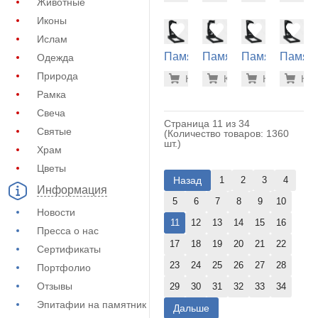
Животные
(10-128)
(10-129)
(10-135)
(10-137
Иконы
Ислам
Памятник
Памятник
Памятник
Памят
Одежда
на
на
на
на
31.700 р
31.
Природа
Купить
Купить
-7%
Купить
-7%
Куп
-7
могилу
могилу
могилу
могилу
Рамка
(10-139)
(10-143)
(10-157)
(10-158
Свеча
Страница 11 из 34
Святые
(Количество товаров: 1360
шт.)
Храм
Цветы
Назад
1
2
3
4
Информация
5
6
7
8
9
10
Новости
11
12
13
14
15
16
Пресса о нас
17
18
19
20
21
22
Сертификаты
23
24
25
26
27
28
Портфолио
Отзывы
29
30
31
32
33
34
Эпитафии на памятник
Дальше