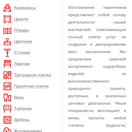
Изготовление памятников
Комплексы
представляет собой основу
Цоколя
деятельности нашей
мастерской, охватывающую
Ограды
полный спектр услуг по
Цветники
созданию и декорированию
мест захоронения. Мы
Столики
предлагаем широкий
Лавочки
ассортимент надгробных
изделий из
Тротуарная плитка
высококачественного
Гранитная плитка
природного гранита,
доступных в различных
Вазы
ценовых диапазонах. Наши
Таблички
специалисты воплощают в
жизнь проекты любой
Щебень
степени трудности,
Фотокерамика