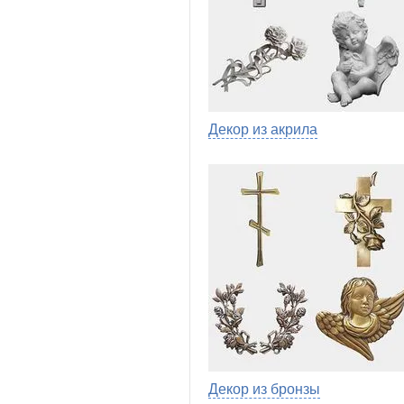
Декор из акрила
Декор из бронзы