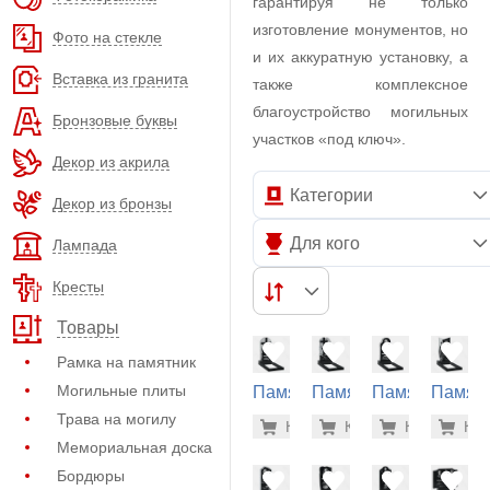
гарантируя не только
изготовление монументов, но
Фото на стекле
и их аккуратную установку, а
Вставка из гранита
также комплексное
благоустройство могильных
Бронзовые буквы
участков «под ключ».
Декор из акрила
Категории
Декор из бронзы
Для кого
Лампада
Кресты
Товары
Рамка на памятник
Могильные плиты
Памятник
Памятник
Памятник
Памят
на
на
на
на
Трава на могилу
31.200 р
31.
Купить
Купить
-7%
Купить
-7%
Куп
-7
могилу
могилу
могилу
могилу
Мемориальная доска
(10-705)
(10-423)
(10-814)
(10-634
Бордюры