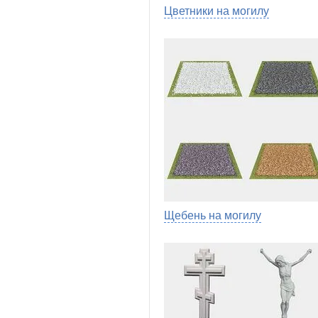
Цветники на могилу
Щебень на могилу