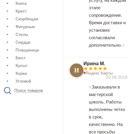
услугу, на каждом
Книга
этапе
Крест
сопровождение.
Скорбящая
Время доставки и
Фигурные
установке
Стелы
согласовали
Сердце
дополнительно.
Плащаница
Бюст
Ирина М.
Купол
И
Яндекс.Карты
Корка
20.09.2019
Угловой
Заказывали в
Поиск товаров
мастерской
цоколь. Работы
выполнены четко
в срок,
качественно. На
все просьбы