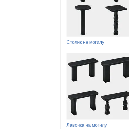
Столик на могилу
Лавочка на могилу