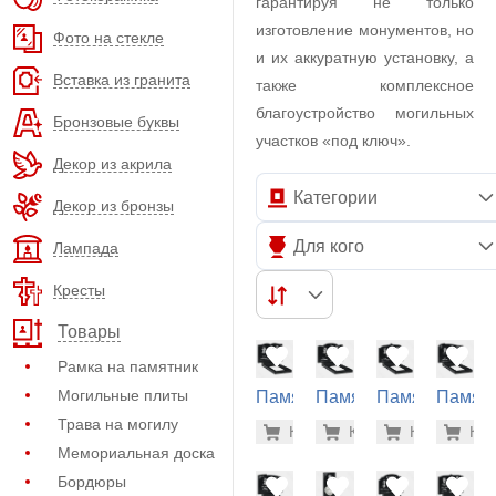
гарантируя не только
изготовление монументов, но
Фото на стекле
и их аккуратную установку, а
Вставка из гранита
также комплексное
благоустройство могильных
Бронзовые буквы
участков «под ключ».
Декор из акрила
Категории
Декор из бронзы
Для кого
Лампада
Кресты
Товары
Рамка на памятник
Могильные плиты
Памятник
Памятник
Памятник
Памят
на
на
на
на
Трава на могилу
33.900 р
33.
Купить
Купить
-7%
Купить
-7%
Куп
-7
могилу
могилу
могилу
могилу
Мемориальная доска
(21-130)
(21-141)
(21-151)
(21-153
Бордюры