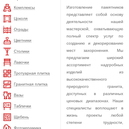
Изготовление памятников
Комплексы
представляет собой основу
Цоколя
деятельности нашей
мастерской, охватывающую
Ограды
полный спектр услуг по
Цветники
созданию и декорированию
мест захоронения. Мы
Столики
предлагаем широкий
Лавочки
ассортимент надгробных
изделий из
Тротуарная плитка
высококачественного
Гранитная плитка
природного гранита,
доступных в различных
Вазы
ценовых диапазонах. Наши
Таблички
специалисты воплощают в
жизнь проекты любой
Щебень
степени трудности,
Фотокерамика