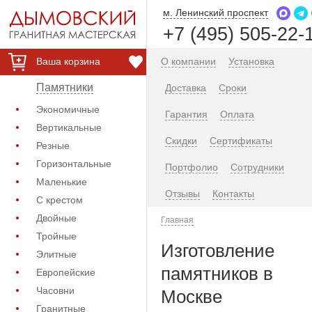
м. Ленинский проспект
+7 (495) 505-22-
Ваша корзина
О компании
Установка
Памятники
Доставка
Сроки
Экономичные
Гарантия
Оплата
Вертикальные
Скидки
Сертификаты
Резные
Горизонтальные
Портфолио
Сотрудники
Маленькие
Отзывы
Контакты
С крестом
Двойные
Главная
Тройные
Изготовление
Элитные
памятников в
Европейские
Часовни
Москве
Гранитные