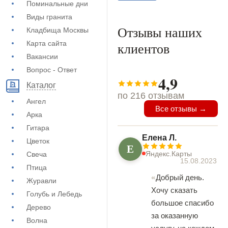
Поминальные дни
Виды гранита
Отзывы наших
Кладбища Москвы
Карта сайта
клиентов
Вакансии
Вопрос - Ответ
4,9
Каталог
по 216 отзывам
Ангел
Все отзывы →
Арка
Гитара
Елена Л.
Цветок
Е
Яндекс.Карты
Свеча
15.08.2023
Птица
Добрый день.
Журавли
Хочу сказать
Голубь и Лебедь
большое спасибо
Дерево
за оказанную
Волна