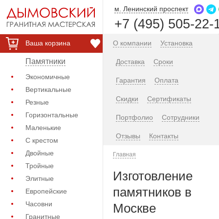
м. Ленинский проспект
+7 (495) 505-22-
Ваша корзина
О компании
Установка
Памятники
Доставка
Сроки
Экономичные
Гарантия
Оплата
Вертикальные
Скидки
Сертификаты
Резные
Горизонтальные
Портфолио
Сотрудники
Маленькие
Отзывы
Контакты
С крестом
Двойные
Главная
Тройные
Изготовление
Элитные
памятников в
Европейские
Часовни
Москве
Гранитные