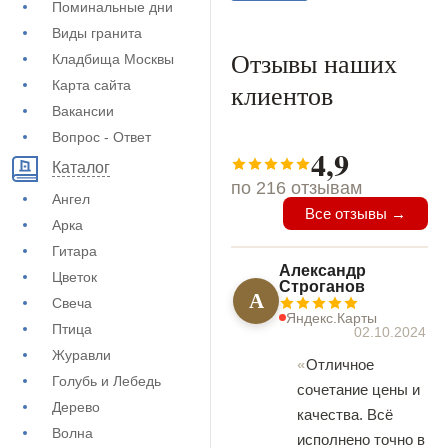
Поминальные дни
Виды гранита
Отзывы наших
Кладбища Москвы
Карта сайта
клиентов
Вакансии
Вопрос - Ответ
4,9
Каталог
по 216 отзывам
Ангел
Все отзывы →
Арка
Гитара
Александр
Цветок
Строганов
А
Свеча
Яндекс.Карты
Птица
02.10.2024
Журавли
Отличное
Голубь и Лебедь
сочетание цены и
Дерево
качества. Всё
Волна
исполнено точно в