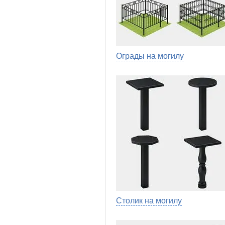
Ограды на могилу
Столик на могилу