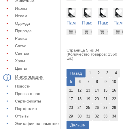
Животные
(10-179)
(20-214)
(20-144)
(10-583
Иконы
Ислам
Памятник
Памятник
Памятник
Памят
Одежда
на
на
на
на
24.500 р
24.
Природа
Купить
Купить
-7%
Купить
-7%
Куп
-7
могилу
могилу
могилу
могилу
Рамка
(10-601)
(10-102)
(10-167)
(10-200
Свеча
Страница 5 из 34
Святые
(Количество товаров: 1360
шт.)
Храм
Цветы
Назад
1
2
3
4
Информация
5
6
7
8
9
10
Новости
11
12
13
14
15
16
Пресса о нас
17
18
19
20
21
22
Сертификаты
23
24
25
26
27
28
Портфолио
Отзывы
29
30
31
32
33
34
Эпитафии на памятник
Дальше