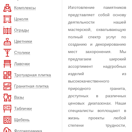
Изготовление памятников
Комплексы
представляет собой основу
Цоколя
деятельности нашей
мастерской, охватывающую
Ограды
полный спектр услуг по
Цветники
созданию и декорированию
мест захоронения. Мы
Столики
предлагаем широкий
Лавочки
ассортимент надгробных
изделий из
Тротуарная плитка
высококачественного
Гранитная плитка
природного гранита,
доступных в различных
Вазы
ценовых диапазонах. Наши
Таблички
специалисты воплощают в
жизнь проекты любой
Щебень
степени трудности,
Фотокерамика