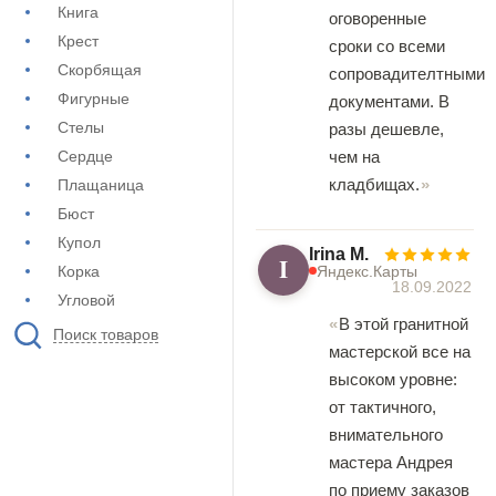
Книга
оговоренные
Крест
сроки со всеми
Скорбящая
сопровадителтными
Фигурные
документами. В
Стелы
разы дешевле,
чем на
Сердце
кладбищах.
Плащаница
Бюст
Купол
Irina M.
I
Яндекс.Карты
Корка
18.09.2022
Угловой
В этой гранитной
Поиск товаров
мастерской все на
высоком уровне:
от тактичного,
внимательного
мастера Андрея
по приему заказов