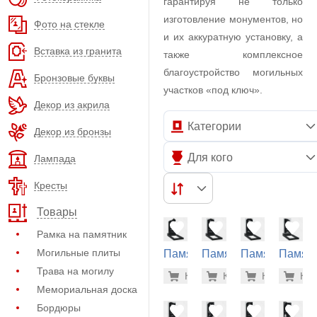
гарантируя не только
изготовление монументов, но
Фото на стекле
и их аккуратную установку, а
Вставка из гранита
также комплексное
благоустройство могильных
Бронзовые буквы
участков «под ключ».
Декор из акрила
Категории
Декор из бронзы
Для кого
Лампада
Кресты
Товары
Рамка на памятник
Могильные плиты
Памятник
Памятник
Памятник
Памят
на
на
на
на
Трава на могилу
23.500 р
23.
Купить
Купить
-7%
Купить
-7%
Куп
-7
могилу
могилу
могилу
могилу
Мемориальная доска
(20-177)
(20-196)
(20-198)
(20-212
Бордюры