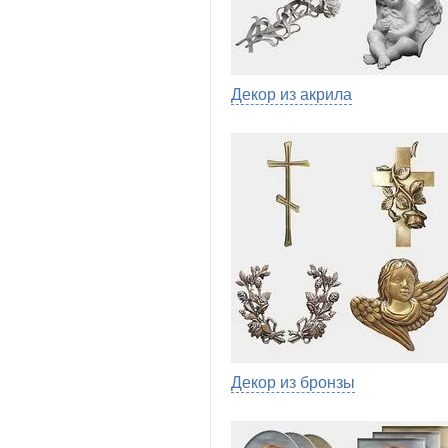
Декор из акрила
Декор из бронзы