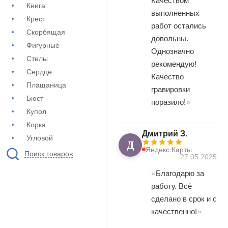
Качеством
Книга
выполненных
Крест
работ остались
Скорбящая
довольны.
Фигурные
Однозначно
Стелы
рекомендую!
Сердце
Качество
Плащаница
гравировки
Бюст
поразило!
Купол
Корка
Дмитрий З.
Угловой
Д
Яндекс.Карты
Поиск товаров
27.05.2025
Благодарю за
работу. Всё
сделано в срок и с
качественно!