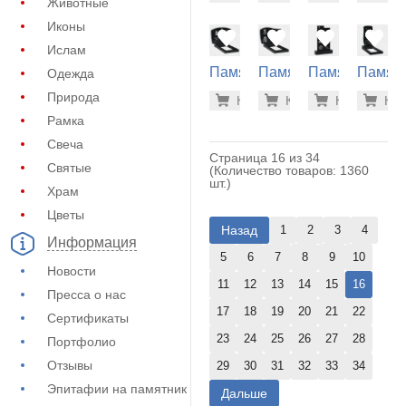
Животные
(10-356)
(10-636)
(10-520)
(21-133
Иконы
Ислам
Памятник
Памятник
Памятник
Памят
Одежда
на
на
на
на
35.600 р
35.
Природа
Купить
Купить
-7%
Купить
-7%
Куп
-7
могилу
могилу
могилу
могилу
Рамка
(21-138)
(21-124)
(30-220)
(10-344
Свеча
Страница 16 из 34
Святые
(Количество товаров: 1360
шт.)
Храм
Цветы
Назад
1
2
3
4
Информация
5
6
7
8
9
10
Новости
11
12
13
14
15
16
Пресса о нас
17
18
19
20
21
22
Сертификаты
23
24
25
26
27
28
Портфолио
Отзывы
29
30
31
32
33
34
Эпитафии на памятник
Дальше