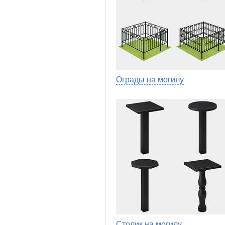
Ограды на могилу
Столик на могилу