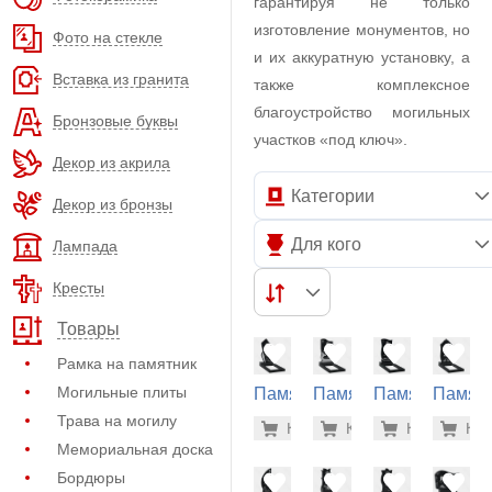
гарантируя не только
изготовление монументов, но
Фото на стекле
и их аккуратную установку, а
Вставка из гранита
также комплексное
благоустройство могильных
Бронзовые буквы
участков «под ключ».
Декор из акрила
Категории
Декор из бронзы
Для кого
Лампада
Кресты
Товары
Рамка на памятник
Могильные плиты
Памятник
Памятник
Памятник
Памят
на
на
на
на
Трава на могилу
34.400 р
34.
Купить
Купить
-7%
Купить
-7%
Куп
-7
могилу
могилу
могилу
могилу
Мемориальная доска
(10-392)
(10-394)
(10-130)
(10-230
Бордюры