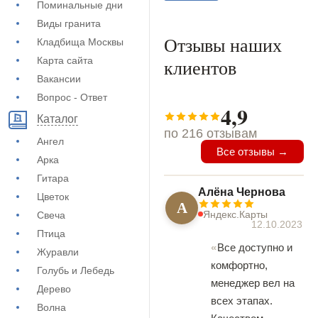
Поминальные дни
Виды гранита
Отзывы наших
Кладбища Москвы
Карта сайта
клиентов
Вакансии
Вопрос - Ответ
4,9
Каталог
по 216 отзывам
Ангел
Все отзывы →
Арка
Гитара
Алёна Чернова
Цветок
А
Яндекс.Карты
Свеча
12.10.2023
Птица
Все доступно и
Журавли
комфортно,
Голубь и Лебедь
менеджер вел на
Дерево
всех этапах.
Волна