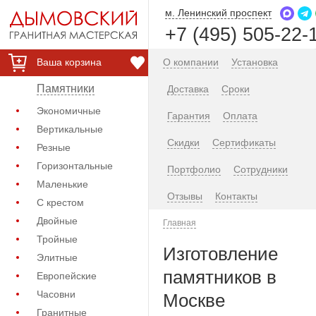
м. Ленинский проспект
+7 (495) 505-22-
Ваша корзина
О компании
Установка
Памятники
Доставка
Сроки
Экономичные
Гарантия
Оплата
Вертикальные
Скидки
Сертификаты
Резные
Горизонтальные
Портфолио
Сотрудники
Маленькие
Отзывы
Контакты
С крестом
Двойные
Главная
Тройные
Изготовление
Элитные
памятников в
Европейские
Часовни
Москве
Гранитные