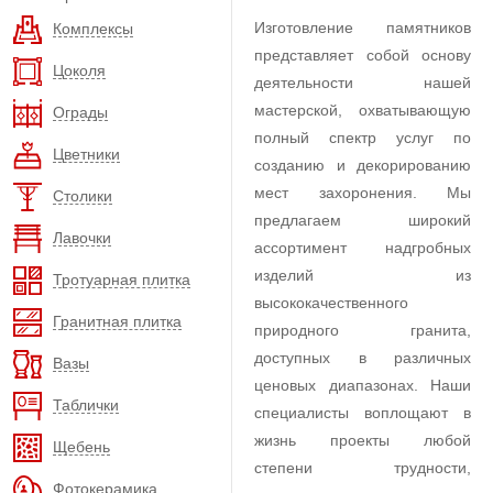
Изготовление памятников
Комплексы
представляет собой основу
Цоколя
деятельности нашей
мастерской, охватывающую
Ограды
полный спектр услуг по
Цветники
созданию и декорированию
мест захоронения. Мы
Столики
предлагаем широкий
Лавочки
ассортимент надгробных
изделий из
Тротуарная плитка
высококачественного
Гранитная плитка
природного гранита,
доступных в различных
Вазы
ценовых диапазонах. Наши
Таблички
специалисты воплощают в
жизнь проекты любой
Щебень
степени трудности,
Фотокерамика