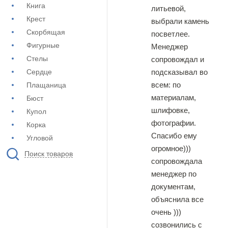
Книга
литьевой,
Крест
выбрали камень
Скорбящая
посветлее.
Фигурные
Менеджер
Стелы
сопровождал и
подсказывал во
Сердце
всем: по
Плащаница
материалам,
Бюст
шлифовке,
Купол
фотографии.
Корка
Спасибо ему
Угловой
огромное)))
Поиск товаров
сопровождала
менеджер по
документам,
объяснила все
очень )))
созвонились с