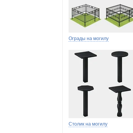
Ограды на могилу
Столик на могилу