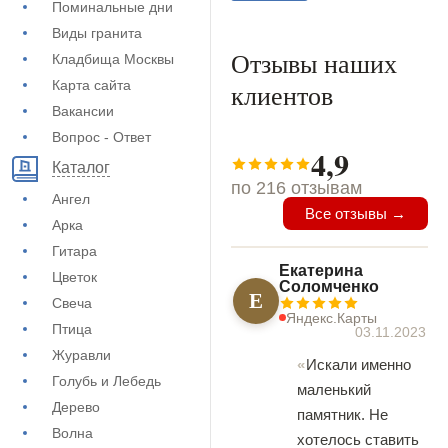
Поминальные дни
Виды гранита
Отзывы наших
Кладбища Москвы
Карта сайта
клиентов
Вакансии
Вопрос - Ответ
4,9
Каталог
по 216 отзывам
Ангел
Все отзывы →
Арка
Гитара
Екатерина
Цветок
Соломченко
Е
Свеча
Яндекс.Карты
Птица
03.11.2023
Журавли
Искали именно
Голубь и Лебедь
маленький
Дерево
памятник. Не
Волна
хотелось ставить