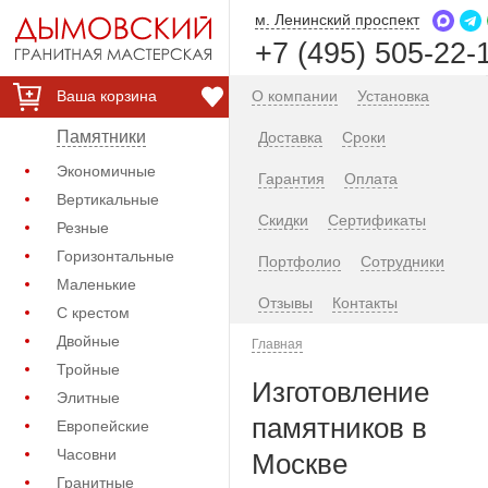
м. Ленинский проспект
+7 (495) 505-22-
Ваша корзина
О компании
Установка
Памятники
Доставка
Сроки
Экономичные
Гарантия
Оплата
Вертикальные
Скидки
Сертификаты
Резные
Горизонтальные
Портфолио
Сотрудники
Маленькие
Отзывы
Контакты
С крестом
Двойные
Главная
Тройные
Изготовление
Элитные
памятников в
Европейские
Часовни
Москве
Гранитные