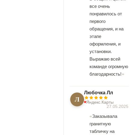
все очень
понравилось от
первого
обращения, и на
этапе
оформления, и
установки.
Выражаю всей
команде огромную
благодарность!
Любочка Лл
Л
Яндекс.Карты
27.05.2025
Заказывала
гранитную
табличку на