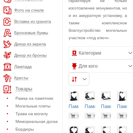
гарантируя не только
изготовление монументов, но
Фото на стекле
и их аккуратную установку, а
Вставка из гранита
также комплексное
благоустройство могильных
Бронзовые буквы
участков «под ключ».
Декор из акрила
Категории
Декор из бронзы
Для кого
Лампада
Кресты
Товары
Рамка на памятник
Могильные плиты
Памятник
Памятник
Памятник
Памят
на
на
на
на
Трава на могилу
71.700 р
72.
Купить
Купить
-7%
Купить
-7%
Куп
-7
могилу
могилу
могилу
могилу
Мемориальная доска
(30-224)
(11-320)
(11-276)
(30-202
Бордюры