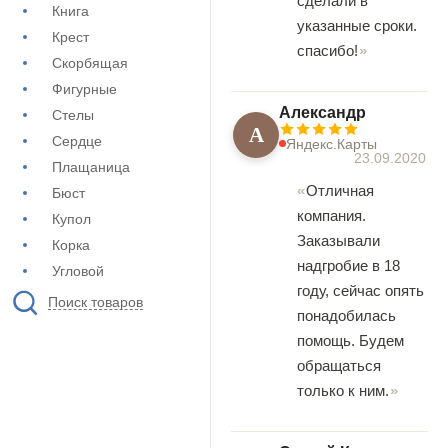
сделали в
Книга
указанные сроки.
Крест
спасибо!
Скорбящая
Фигурные
Александр
Стелы
А
Сердце
Яндекс.Карты
23.09.2020
Плащаница
Отличная
Бюст
компания.
Купол
Заказывали
Корка
надгробие в 18
Угловой
году, сейчас опять
Поиск товаров
понадобилась
помощь. Будем
обращаться
только к ним.