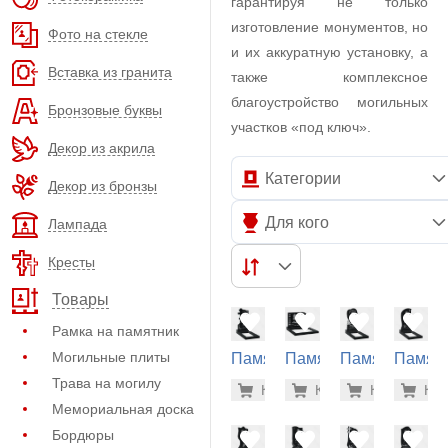
гарантируя не только
изготовление монументов, но
Фото на стекле
и их аккуратную установку, а
Вставка из гранита
также комплексное
благоустройство могильных
Бронзовые буквы
участков «под ключ».
Декор из акрила
Категории
Декор из бронзы
Для кого
Лампада
Кресты
Товары
Рамка на памятник
Могильные плиты
Памятник
Памятник
Памятник
Памят
на
на
на
на
Трава на могилу
38.200 р
38.
Купить
Купить
-7%
Купить
-7%
Куп
-7
могилу
могилу
могилу
могилу
Мемориальная доска
(10-421)
(11-152)
(10-554)
(10-276
Бордюры