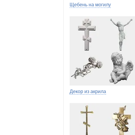
Щебень на могилу
Декор из акрила