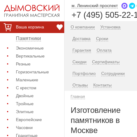
м. Ленинский проспект
+7 (495) 505-22-
Ваша корзина
О компании
Установка
Памятники
Доставка
Сроки
Экономичные
Гарантия
Оплата
Вертикальные
Скидки
Сертификаты
Резные
Горизонтальные
Портфолио
Сотрудники
Маленькие
Отзывы
Контакты
С крестом
Двойные
Главная
Тройные
Изготовление
Элитные
памятников в
Европейские
Часовни
Москве
Гранитные