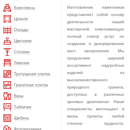
Изготовление памятников
Комплексы
представляет собой основу
Цоколя
деятельности нашей
мастерской, охватывающую
Ограды
полный спектр услуг по
Цветники
созданию и декорированию
мест захоронения. Мы
Столики
предлагаем широкий
Лавочки
ассортимент надгробных
изделий из
Тротуарная плитка
высококачественного
Гранитная плитка
природного гранита,
доступных в различных
Вазы
ценовых диапазонах. Наши
Таблички
специалисты воплощают в
жизнь проекты любой
Щебень
степени трудности,
Фотокерамика