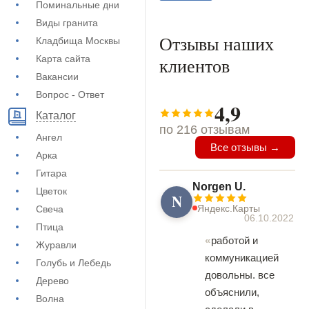
Поминальные дни
Виды гранита
Отзывы наших
Кладбища Москвы
Карта сайта
клиентов
Вакансии
Вопрос - Ответ
4,9
Каталог
по 216 отзывам
Ангел
Все отзывы →
Арка
Гитара
Norgen U.
Цветок
N
Яндекс.Карты
Свеча
06.10.2022
Птица
работой и
Журавли
коммуникацией
Голубь и Лебедь
довольны. все
Дерево
объяснили,
Волна