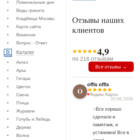
Поминальные дни
Виды гранита
Отзывы наших
Кладбища Москвы
Карта сайта
клиентов
Вакансии
Вопрос - Ответ
4,9
Каталог
по 216 отзывам
Ангел
Все отзывы →
Арка
Гитара
offis offis
Цветок
O
Яндекс.Карты
Свеча
23.06.2026
Птица
Все хорошо
Журавли
сделали и
Голубь и Лебедь
памятник, и
Дерево
установка! Все в
Волна