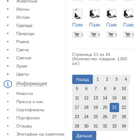
Животные
(11-319)
(11-124)
(11-180)
(10-698
Иконы
Ислам
Памятник
Памятник
Памятник
Памят
Одежда
с крестом
на
на
на
41.700 р
41.
Природа
Купить
Купить
-7%
Купить
-7%
Куп
-7
(15-101)
могилу
могилу
могилу
Рамка
(11-141)
(11-164)
(11-182
Свеча
Страница 21 из 34
Святые
(Количество товаров: 1360
шт.)
Храм
Цветы
Назад
1
2
3
4
Информация
5
6
7
8
9
10
Новости
11
12
13
14
15
16
Пресса о нас
17
18
19
20
21
22
Сертификаты
23
24
25
26
27
28
Портфолио
Отзывы
29
30
31
32
33
34
Эпитафии на памятник
Дальше