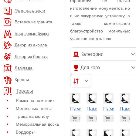
гарантируя не только
изготовление монументов, но
Фото на стекле
и их аккуратную установку, а
Вставка из гранита
также комплексное
благоустройство могильных
Бронзовые буквы
участков «под ключ».
Декор из акрила
Категории
Декор из бронзы
Для кого
Лампада
Кресты
Товары
Рамка на памятник
Могильные плиты
Памятник
Памятник
Памятник
Памят
на
на
на
на
Трава на могилу
40.400 р
40.
Купить
Купить
-7%
Купить
-7%
Куп
-7
могилу
могилу
могилу
могилу
Мемориальная доска
(10-274)
(10-290)
(10-346)
(10-285
Бордюры