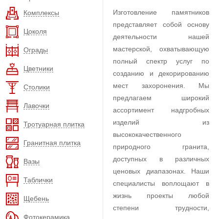
Изготовление памятников
Комплексы
представляет собой основу
Цоколя
деятельности нашей
мастерской, охватывающую
Ограды
полный спектр услуг по
Цветники
созданию и декорированию
мест захоронения. Мы
Столики
предлагаем широкий
Лавочки
ассортимент надгробных
изделий из
Тротуарная плитка
высококачественного
Гранитная плитка
природного гранита,
доступных в различных
Вазы
ценовых диапазонах. Наши
Таблички
специалисты воплощают в
жизнь проекты любой
Щебень
степени трудности,
Фотокерамика