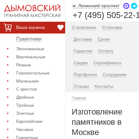
м. Ленинский проспект
+7 (495) 505-22-
Ваша корзина
О компании
Установка
Памятники
Доставка
Сроки
Экономичные
Гарантия
Оплата
Вертикальные
Скидки
Сертификаты
Резные
Горизонтальные
Портфолио
Сотрудники
Маленькие
Отзывы
Контакты
С крестом
Двойные
Главная
Тройные
Изготовление
Элитные
памятников в
Европейские
Часовни
Москве
Гранитные