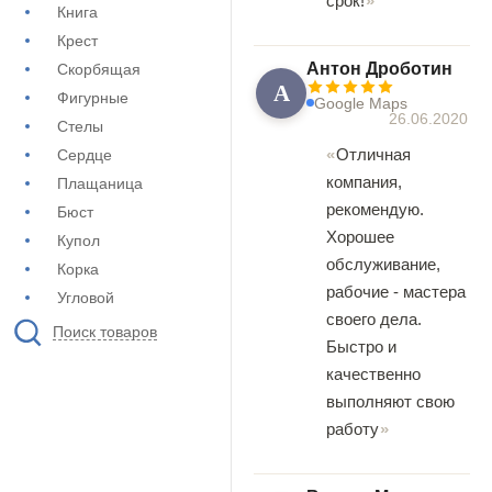
срок!
Книга
Крест
Антон Дроботин
Скорбящая
А
Фигурные
Google Maps
26.06.2020
Стелы
Отличная
Сердце
компания,
Плащаница
рекомендую.
Бюст
Хорошее
Купол
обслуживание,
Корка
рабочие - мастера
Угловой
своего дела.
Поиск товаров
Быстро и
качественно
выполняют свою
работу