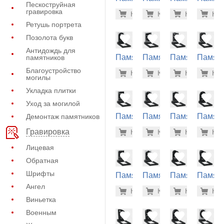
Пескоструйная
из
из
из
из
17.000 р
17.
гравировка
Купить
Купить
-7%
Купить
-7%
Куп
-7
гранита
гранита
гранита
гранит
Ретушь портрета
(22-198)
(22-199)
(22-205)
(22-206
Позолота букв
Антидождь для
Памятник
Памятник
Памятник
Памят
памятников
из
из
из
из
17.400 р
17.
Благоустройство
Купить
Купить
-7%
Купить
-7%
Куп
-7
гранита
гранита
гранита
гранит
могилы
(22-200)
(22-202)
(22-203)
(22-204
Укладка плитки
Уход за могилой
Памятник
Памятник
Памятник
Памят
Демонтаж памятников
из
из
из
из
17.500 р
17.
Гравировка
Купить
Купить
-7%
Купить
-7%
Куп
-7
гранита
гранита
гранита
гранит
(22-207)
(22-217)
(22-218)
(22-144
Лицевая
Обратная
Шрифты
Памятник
Памятник
Памятник
Памят
из
из
из
из
Ангел
17.700 р
17.
Купить
Купить
-7%
Купить
-7%
Куп
-7
гранита
гранита
гранита
гранит
Виньетка
(22-208)
(22-216)
(22-191)
(22-186
Военным