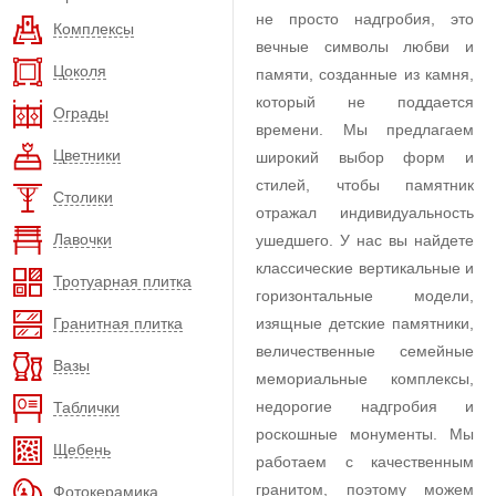
не просто надгробия, это
Комплексы
вечные символы любви и
Цоколя
памяти, созданные из камня,
который не поддается
Ограды
времени. Мы предлагаем
Цветники
широкий выбор форм и
стилей, чтобы памятник
Столики
отражал индивидуальность
Лавочки
ушедшего. У нас вы найдете
классические вертикальные и
Тротуарная плитка
горизонтальные модели,
Гранитная плитка
изящные детские памятники,
величественные семейные
Вазы
мемориальные комплексы,
недорогие надгробия и
Таблички
роскошные монументы. Мы
Щебень
работаем с качественным
гранитом, поэтому можем
Фотокерамика