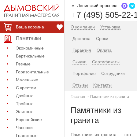
м. Ленинский проспект
+7 (495) 505-22-
Ваша корзина
О компании
Установка
Памятники
Доставка
Сроки
Экономичные
Гарантия
Оплата
Вертикальные
Скидки
Сертификаты
Резные
Горизонтальные
Портфолио
Сотрудники
Маленькие
Отзывы
Контакты
С крестом
Двойные
Главная
Памятники из гранита
Тройные
Памятники из
Элитные
гранита
Европейские
Часовни
Памятники из гранита — это
Гранитные