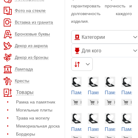
гарантировать прочность и
Фото на стекле
долговечность каждого
изделия.
Вставка из гранита
Бронзовые буквы
Категории
Декор из акрила
Для кого
Декор из бронзы
Лампада
Кресты
Товары
Памятник
Памятник
Памятник
Памят
из
из
из
из
15.500 р
15.
Рамка на памятник
Купить
Купить
-7%
Купить
-7%
Куп
-7
гранита
гранита
гранита
гранит
Могильные плиты
(22-171)
(22-174)
(22-178)
(22-172
Трава на могилу
Мемориальная доска
Памятник
Памятник
Памятник
Памят
Бордюры
из
из
из
из