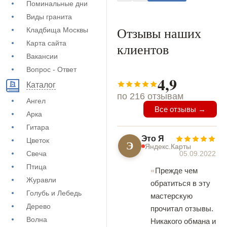
Поминальные дни
Виды гранита
Отзывы наших
Кладбища Москвы
Карта сайта
клиентов
Вакансии
Вопрос - Ответ
4,9
Каталог
по 216 отзывам
Ангел
Все отзывы →
Арка
Гитара
Это Я
Цветок
Э
Яндекс.Карты
05.09.2022
Свеча
Птица
Прежде чем
Журавли
обратиться в эту
Голубь и Лебедь
мастерскую
Дерево
прочитал отзывы.
Волна
Никакого обмана и