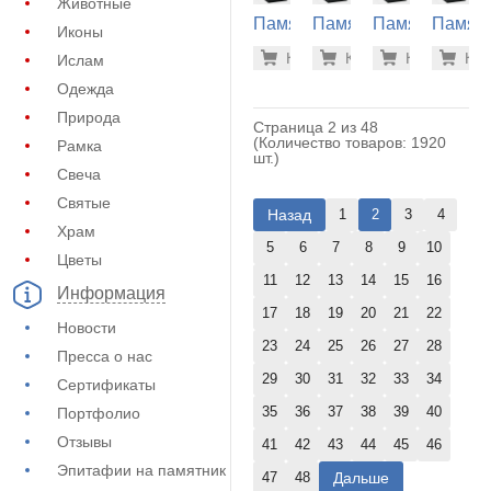
Животные
Памятник
Памятник
Памятник
Памят
Иконы
из
из
из
из
18.200 р
18.
Купить
Купить
-7%
Купить
-7%
Куп
-7
Ислам
гранита
гранита
гранита
гранит
(22-131)
(22-140)
(22-143)
(22-210
Одежда
Природа
Страница 2 из 48
(Количество товаров: 1920
Рамка
шт.)
Свеча
Святые
Назад
1
2
3
4
Храм
5
6
7
8
9
10
Цветы
11
12
13
14
15
16
Информация
17
18
19
20
21
22
Новости
23
24
25
26
27
28
Пресса о нас
29
30
31
32
33
34
Сертификаты
35
36
37
38
39
40
Портфолио
Отзывы
41
42
43
44
45
46
Эпитафии на памятник
Дальше
47
48