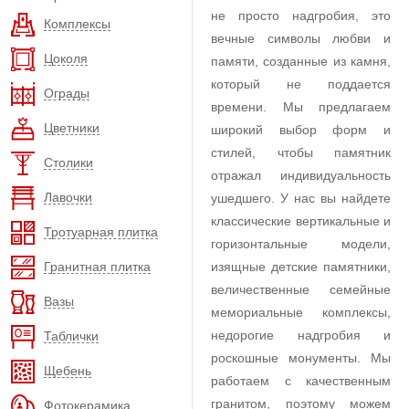
не просто надгробия, это
Комплексы
вечные символы любви и
Цоколя
памяти, созданные из камня,
который не поддается
Ограды
времени. Мы предлагаем
Цветники
широкий выбор форм и
стилей, чтобы памятник
Столики
отражал индивидуальность
Лавочки
ушедшего. У нас вы найдете
классические вертикальные и
Тротуарная плитка
горизонтальные модели,
Гранитная плитка
изящные детские памятники,
величественные семейные
Вазы
мемориальные комплексы,
недорогие надгробия и
Таблички
роскошные монументы. Мы
Щебень
работаем с качественным
гранитом, поэтому можем
Фотокерамика