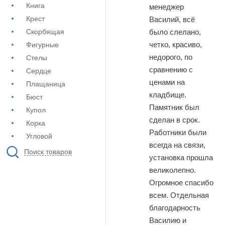
Книга
менеджер
Крест
Василий, всё
было слелано,
Скорбящая
четко, красиво,
Фигурные
недорого, по
Стелы
сравнению с
Сердце
ценами на
Плащаница
кладбище.
Бюст
Памятник был
Купол
сделан в срок.
Корка
Работники были
Угловой
всегда на связи,
Поиск товаров
установка прошла
великолепно.
Огромное спасибо
всем. Отдельная
благодарность
Василию и