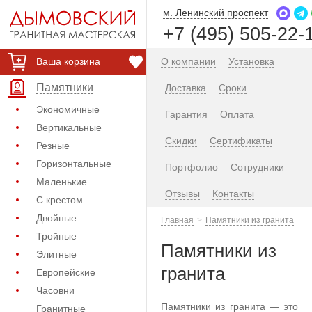
м. Ленинский проспект
+7 (495) 505-22-
Ваша корзина
О компании
Установка
Памятники
Доставка
Сроки
Экономичные
Гарантия
Оплата
Вертикальные
Скидки
Сертификаты
Резные
Горизонтальные
Портфолио
Сотрудники
Маленькие
Отзывы
Контакты
С крестом
Двойные
Главная
Памятники из гранита
Тройные
Памятники из
Элитные
гранита
Европейские
Часовни
Памятники из гранита — это
Гранитные