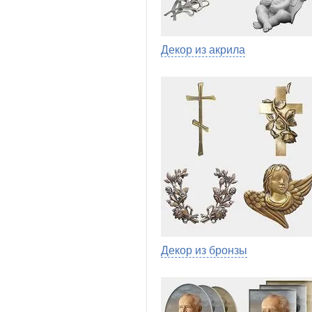
Декор из акрила
Декор из бронзы