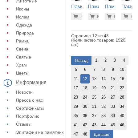
Животные
Памятник
Памятник
Памятник
Памят
Иконы
из
из
из
из
32.300 р
32.
Купить
Купить
-7%
Купить
-7%
Куп
-7
Ислам
гранита
гранита
гранита
гранит
(10-719)
(10-466)
(10-468)
(10-812
Одежда
Природа
Страница 12 из 48
(Количество товаров: 1920
Рамка
шт.)
Свеча
Святые
Назад
1
2
3
4
Храм
5
6
7
8
9
10
Цветы
11
12
13
14
15
16
Информация
17
18
19
20
21
22
Новости
23
24
25
26
27
28
Пресса о нас
29
30
31
32
33
34
Сертификаты
35
36
37
38
39
40
Портфолио
Отзывы
41
42
43
44
45
46
Эпитафии на памятник
Дальше
47
48