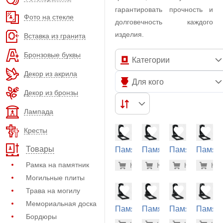
гарантировать прочность и
Фото на стекле
долговечность каждого
изделия.
Вставка из гранита
Бронзовые буквы
Категории
Декор из акрила
Для кого
Декор из бронзы
Лампада
Кресты
Товары
Памятник
Памятник
Памятник
Памят
из
из
из
из
31.700 р
31.
Рамка на памятник
Купить
Купить
-7%
Купить
-7%
Куп
-7
гранита
гранита
гранита
гранит
Могильные плиты
(10-169)
(10-170)
(10-173)
(10-174
Трава на могилу
Мемориальная доска
Памятник
Памятник
Памятник
Памят
Бордюры
из
из
из
из