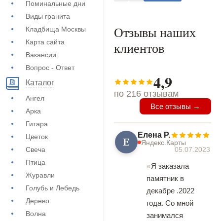
Поминальные дни
Виды гранита
Отзывы наших
Кладбища Москвы
Карта сайта
клиентов
Вакансии
Вопрос - Ответ
4,9
Каталог
по 216 отзывам
Ангел
Все отзывы →
Арка
Гитара
Елена Р.
Цветок
Е
Яндекс.Карты
05.07.2023
Свеча
Птица
Я заказала
Журавли
памятник в
Голубь и Лебедь
декабре .2022
Дерево
года. Со мной
Волна
занимался