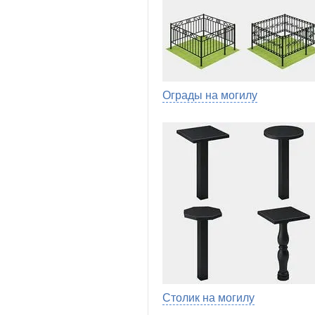
Ограды на могилу
Столик на могилу