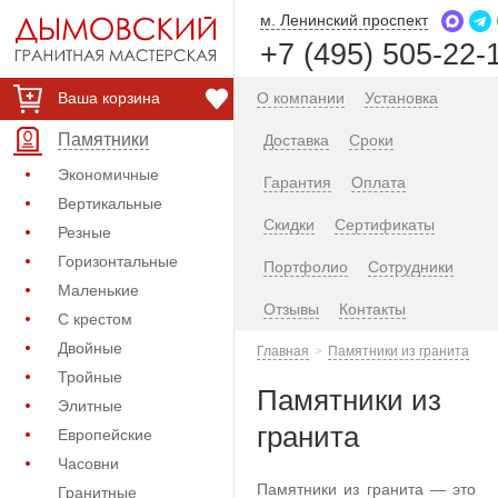
м. Ленинский проспект
+7 (495) 505-22-
Ваша корзина
О компании
Установка
Памятники
Доставка
Сроки
Экономичные
Гарантия
Оплата
Вертикальные
Скидки
Сертификаты
Резные
Горизонтальные
Портфолио
Сотрудники
Маленькие
Отзывы
Контакты
С крестом
Двойные
Главная
Памятники из гранита
Тройные
Памятники из
Элитные
гранита
Европейские
Часовни
Памятники из гранита — это
Гранитные