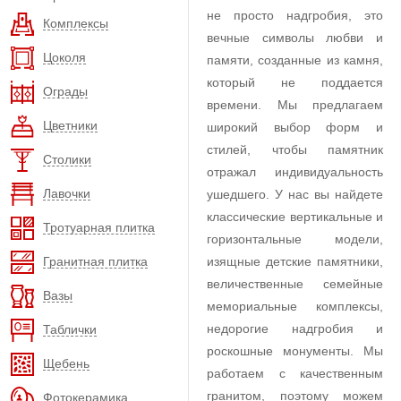
не просто надгробия, это
Комплексы
вечные символы любви и
Цоколя
памяти, созданные из камня,
который не поддается
Ограды
времени. Мы предлагаем
Цветники
широкий выбор форм и
стилей, чтобы памятник
Столики
отражал индивидуальность
Лавочки
ушедшего. У нас вы найдете
классические вертикальные и
Тротуарная плитка
горизонтальные модели,
Гранитная плитка
изящные детские памятники,
величественные семейные
Вазы
мемориальные комплексы,
недорогие надгробия и
Таблички
роскошные монументы. Мы
Щебень
работаем с качественным
гранитом, поэтому можем
Фотокерамика