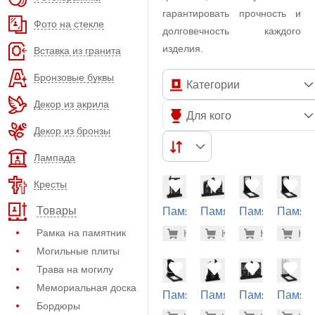
гарантировать прочность и
Фото на стекле
долговечность каждого
изделия.
Вставка из гранита
Бронзовые буквы
Категории
Декор из акрила
Для кого
Декор из бронзы
Лампада
Кресты
Товары
Памятник
Памятник
Памятник
Памят
из
из
из
из
83.700 р
84.
Рамка на памятник
Купить
Купить
-7%
Купить
-7%
Куп
-7
гранита
гранита
гранита
гранит
Могильные плиты
(33-194)
(30-172)
(12-341)
(12-343
Трава на могилу
Мемориальная доска
Памятник
Памятник
Памятник
Памят
Бордюры
из
из
из
из