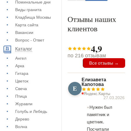
Поминальные дни
Виды гранита
Отзывы наших
Кладбища Москвы
Карта сайта
клиентов
Вакансии
Вопрос - Ответ
4,9
Каталог
по 216 отзывам
Ангел
Все отзывы →
Арка
Гитара
Елизавета
Цветок
Капотова
Е
Свеча
Яндекс.Карты
Птица
27.03.2026
Журавли
Нужен был
Голубь и Лебедь
памятник и
Дерево
цветник.
Волна
Посчитали