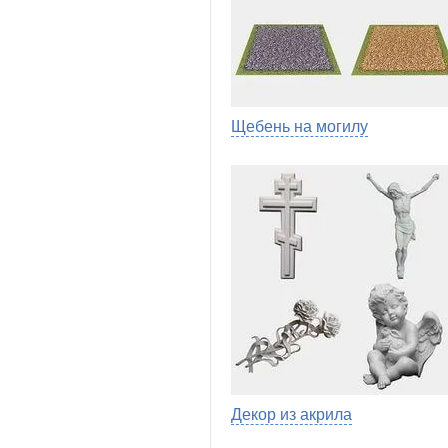
Щебень на могилу
Декор из акрила