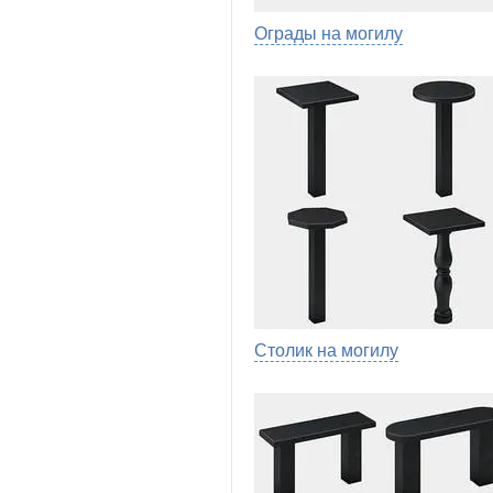
Ограды на могилу
Столик на могилу