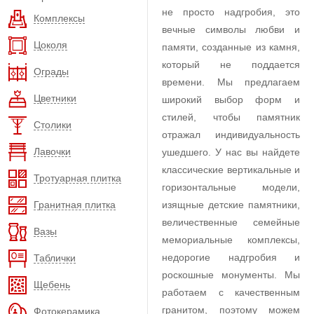
не просто надгробия, это
Комплексы
вечные символы любви и
Цоколя
памяти, созданные из камня,
который не поддается
Ограды
времени. Мы предлагаем
Цветники
широкий выбор форм и
стилей, чтобы памятник
Столики
отражал индивидуальность
Лавочки
ушедшего. У нас вы найдете
классические вертикальные и
Тротуарная плитка
горизонтальные модели,
Гранитная плитка
изящные детские памятники,
величественные семейные
Вазы
мемориальные комплексы,
недорогие надгробия и
Таблички
роскошные монументы. Мы
Щебень
работаем с качественным
гранитом, поэтому можем
Фотокерамика