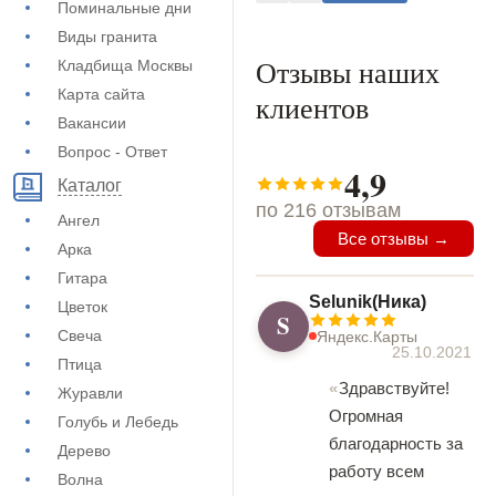
Поминальные дни
Виды гранита
Отзывы наших
Кладбища Москвы
Карта сайта
клиентов
Вакансии
Вопрос - Ответ
4,9
Каталог
по 216 отзывам
Ангел
Все отзывы →
Арка
Гитара
Selunik(Ника)
Цветок
S
Свеча
Яндекс.Карты
25.10.2021
Птица
Здравствуйте!
Журавли
Огромная
Голубь и Лебедь
благодарность за
Дерево
работу всем
Волна