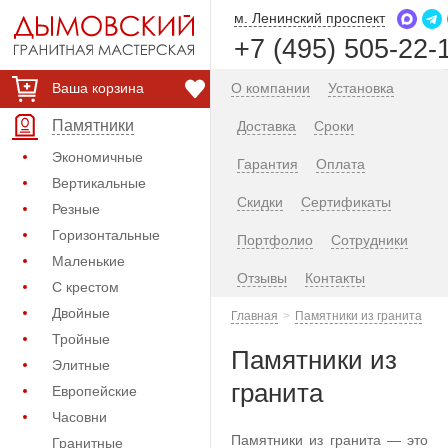
м. Ленинский проспект
+7 (495) 505-22-
Ваша корзина
О компании
Установка
Памятники
Доставка
Сроки
Экономичные
Гарантия
Оплата
Вертикальные
Скидки
Сертификаты
Резные
Горизонтальные
Портфолио
Сотрудники
Маленькие
Отзывы
Контакты
С крестом
Двойные
Главная
Памятники из гранита
Тройные
Памятники из
Элитные
гранита
Европейские
Часовни
Памятники из гранита — это
Гранитные