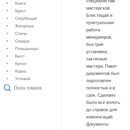
специалистам
Книга
мастерской.
Крест
Блестящая и
Скорбящая
пунктуальная
Фигурные
работа
Стелы
менеджеров,
Сердце
быстрая
Плащаница
установка,
Бюст
тактичные
Купол
мастера. Пакет
Корка
документов был
Угловой
подготовлен
полностью и в
Поиск товаров
срок. Сделано
было все вплоть
до справок для
компенсаций.
Документы