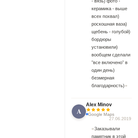
- вязь) фото -
керамика - выше
всех похвал)
роскошная ваза)
щебень - голубой)
бордюры
установили)
вообщем сделали
"все включено" в
один день)
безмерная
благодарность)
Alex Minov
A
Google Maps
27.06.2019
Заказывали
памятник в этой