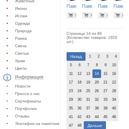
Животные
Памятник
Памятник
Памятник
Памят
Иконы
из
из
из
из
33.800 р
33.
Купить
Купить
-7%
Купить
-7%
Куп
-7
Ислам
гранита
гранита
гранита
гранит
(10-222)
(10-224)
(10-411)
(30-106
Одежда
Природа
Страница 14 из 48
(Количество товаров: 1920
Рамка
шт.)
Свеча
Святые
Назад
1
2
3
4
Храм
5
6
7
8
9
10
Цветы
11
12
13
14
15
16
Информация
17
18
19
20
21
22
Новости
23
24
25
26
27
28
Пресса о нас
29
30
31
32
33
34
Сертификаты
35
36
37
38
39
40
Портфолио
Отзывы
41
42
43
44
45
46
Эпитафии на памятник
Дальше
47
48