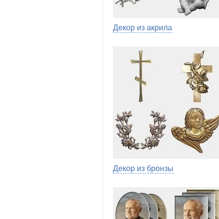
Декор из акрила
Декор из бронзы