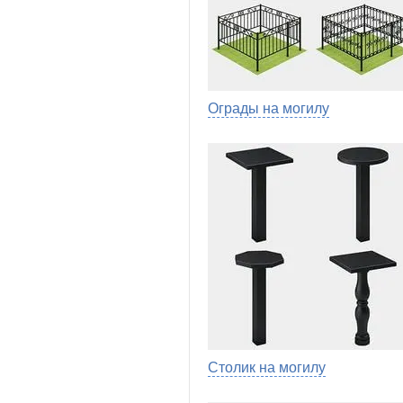
Ограды на могилу
Столик на могилу