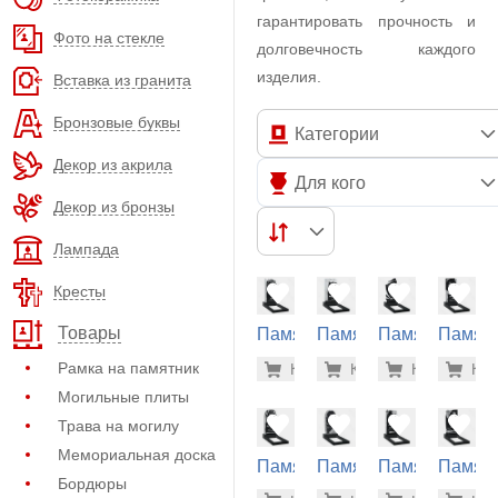
гарантировать прочность и
Фото на стекле
долговечность каждого
изделия.
Вставка из гранита
Бронзовые буквы
Категории
Декор из акрила
Для кого
Декор из бронзы
Лампада
Кресты
Товары
Памятник
Памятник
Памятник
Памят
из
из
из
из
33.200 р
33.
Рамка на памятник
Купить
Купить
-7%
Купить
-7%
Куп
-7
гранита
гранита
гранита
гранит
Могильные плиты
(10-480)
(10-553)
(10-713)
(10-641
Трава на могилу
Мемориальная доска
Памятник
Памятник
Памятник
Памят
Бордюры
из
из
из
из