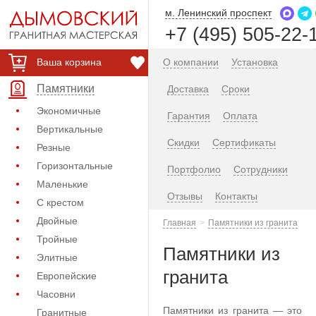
м. Ленинский проспект
+7 (495) 505-22-
Ваша корзина
О компании
Установка
Памятники
Доставка
Сроки
Экономичные
Гарантия
Оплата
Вертикальные
Скидки
Сертификаты
Резные
Горизонтальные
Портфолио
Сотрудники
Маленькие
Отзывы
Контакты
С крестом
Двойные
Главная
Памятники из гранита
Тройные
Памятники из
Элитные
гранита
Европейские
Часовни
Памятники из гранита — это
Гранитные