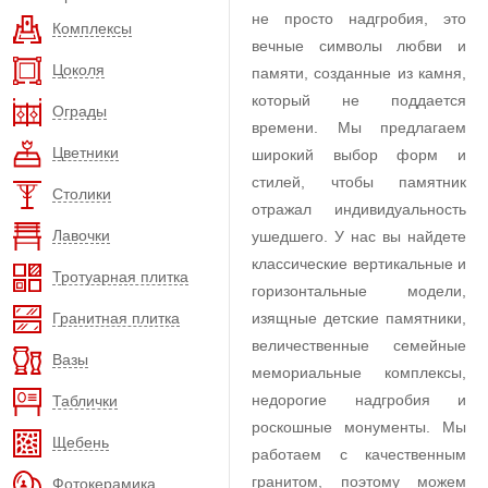
не просто надгробия, это
Комплексы
вечные символы любви и
Цоколя
памяти, созданные из камня,
который не поддается
Ограды
времени. Мы предлагаем
Цветники
широкий выбор форм и
стилей, чтобы памятник
Столики
отражал индивидуальность
Лавочки
ушедшего. У нас вы найдете
классические вертикальные и
Тротуарная плитка
горизонтальные модели,
Гранитная плитка
изящные детские памятники,
величественные семейные
Вазы
мемориальные комплексы,
недорогие надгробия и
Таблички
роскошные монументы. Мы
Щебень
работаем с качественным
гранитом, поэтому можем
Фотокерамика