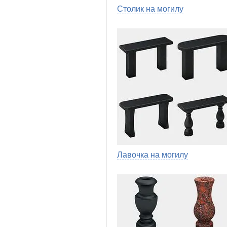
Столик на могилу
Лавочка на могилу