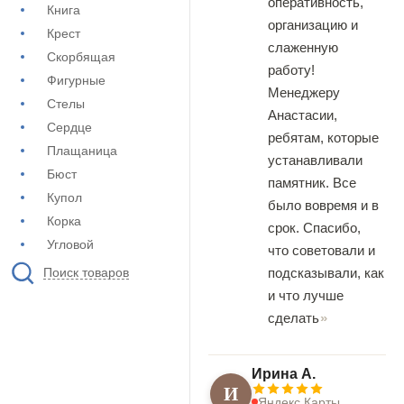
оперативность,
Книга
организацию и
Крест
слаженную
Скорбящая
работу!
Фигурные
Менеджеру
Стелы
Анастасии,
Сердце
ребятам, которые
Плащаница
устанавливали
Бюст
памятник. Все
Купол
было вовремя и в
Корка
срок. Спасибо,
Угловой
что советовали и
подсказывали, как
Поиск товаров
и что лучше
сделать
Ирина А.
И
Яндекс.Карты