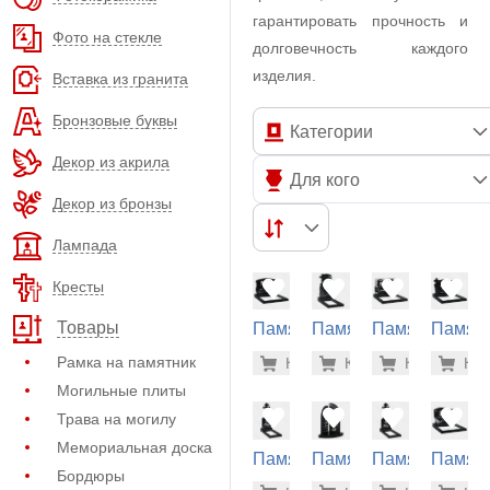
гарантировать прочность и
Фото на стекле
долговечность каждого
изделия.
Вставка из гранита
Бронзовые буквы
Категории
Декор из акрила
Для кого
Декор из бронзы
Лампада
Кресты
Товары
Памятник
Памятник
Памятник
Памят
из
из
из
из
54.900 р
55.
Рамка на памятник
Купить
Купить
-7%
Купить
-7%
Куп
-7
гранита
гранита
гранита
гранит
Могильные плиты
(11-231)
(10-656)
(11-284)
(11-262
Трава на могилу
Мемориальная доска
Памятник
Памятник
Памятник
Памят
Бордюры
из
из
из
из