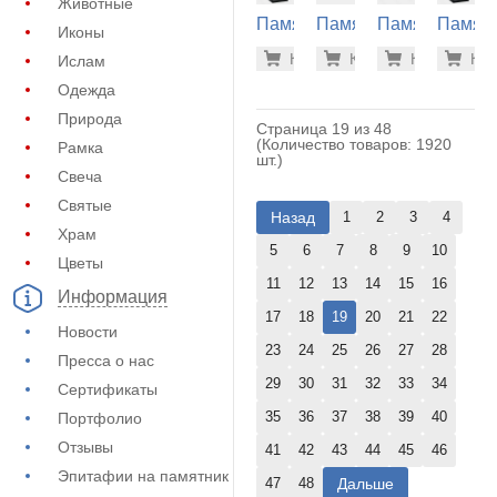
Животные
Памятник
Памятник
Памятник
Памят
Иконы
из
из
из
из
39.200 р
39.
Купить
Купить
-7%
Купить
-7%
Куп
-7
Ислам
гранита
гранита
гранита
гранит
(10-302)
(11-311)
(11-111)
(10-720
Одежда
Природа
Страница 19 из 48
(Количество товаров: 1920
Рамка
шт.)
Свеча
Святые
Назад
1
2
3
4
Храм
5
6
7
8
9
10
Цветы
11
12
13
14
15
16
Информация
17
18
19
20
21
22
Новости
23
24
25
26
27
28
Пресса о нас
29
30
31
32
33
34
Сертификаты
35
36
37
38
39
40
Портфолио
Отзывы
41
42
43
44
45
46
Эпитафии на памятник
Дальше
47
48