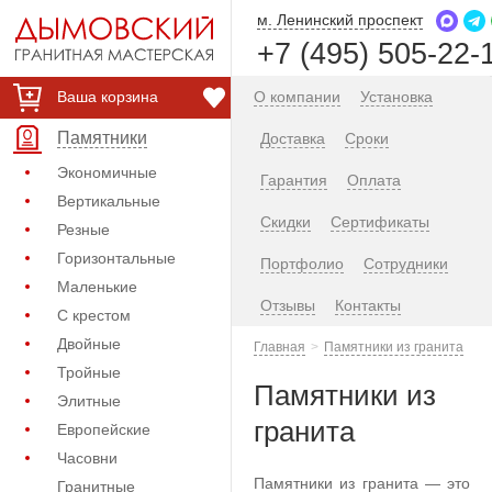
м. Ленинский проспект
+7 (495) 505-22-
Ваша корзина
О компании
Установка
Памятники
Доставка
Сроки
Экономичные
Гарантия
Оплата
Вертикальные
Скидки
Сертификаты
Резные
Горизонтальные
Портфолио
Сотрудники
Маленькие
Отзывы
Контакты
С крестом
Двойные
Главная
Памятники из гранита
Тройные
Памятники из
Элитные
гранита
Европейские
Часовни
Памятники из гранита — это
Гранитные