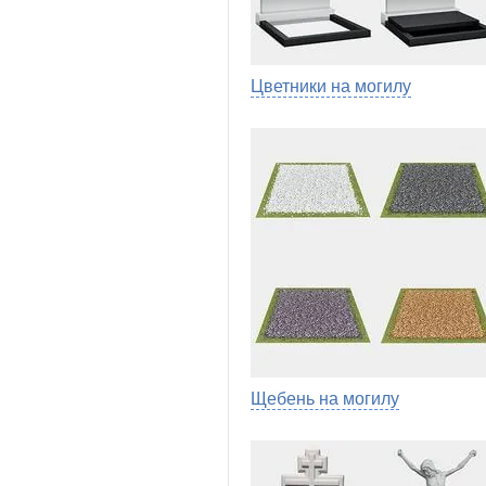
Цветники на могилу
Щебень на могилу