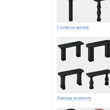
Столик на могилу
Лавочка на могилу