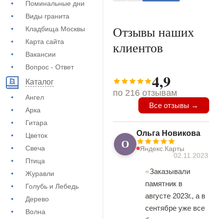
Поминальные дни
Виды гранита
Отзывы наших
Кладбища Москвы
Карта сайта
клиентов
Вакансии
Вопрос - Ответ
4,9
Каталог
по 216 отзывам
Ангел
Все отзывы →
Арка
Гитара
Ольга Новикова
Цветок
О
Свеча
Яндекс.Карты
02.11.2023
Птица
Заказывали
Журавли
памятник в
Голубь и Лебедь
августе 2023г., а в
Дерево
сентябре уже все
Волна