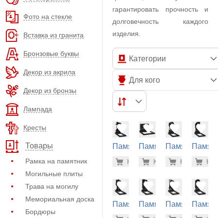
гарантировать прочность и
Фото на стекле
долговечность каждого
изделия.
Вставка из гранита
Бронзовые буквы
Категории
Декор из акрила
Для кого
Декор из бронзы
Лампада
Кресты
Товары
Памятник
Памятник
Памятник
Памят
из
из
из
из
38.200 р
38.
Рамка на памятник
Купить
Купить
-7%
Купить
-7%
Куп
-7
гранита
гранита
гранита
гранит
Могильные плиты
(10-421)
(11-152)
(10-554)
(10-276
Трава на могилу
Мемориальная доска
Памятник
Памятник
Памятник
Памят
Бордюры
из
из
из
из