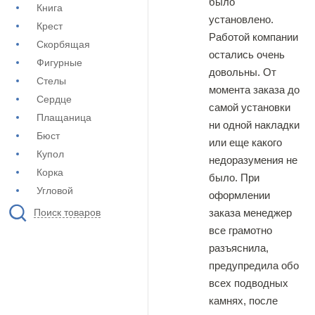
было
Книга
установлено.
Крест
Работой компании
Скорбящая
остались очень
Фигурные
довольны. От
Стелы
момента заказа до
Сердце
самой установки
Плащаница
ни одной накладки
Бюст
или еще какого
Купол
недоразумения не
Корка
было. При
Угловой
оформлении
заказа менеджер
Поиск товаров
все грамотно
разъяснила,
предупредила обо
всех подводных
камнях, после