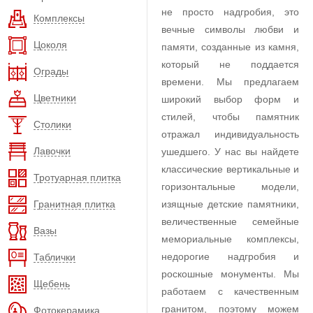
не просто надгробия, это
Комплексы
вечные символы любви и
Цоколя
памяти, созданные из камня,
который не поддается
Ограды
времени. Мы предлагаем
Цветники
широкий выбор форм и
стилей, чтобы памятник
Столики
отражал индивидуальность
Лавочки
ушедшего. У нас вы найдете
классические вертикальные и
Тротуарная плитка
горизонтальные модели,
Гранитная плитка
изящные детские памятники,
величественные семейные
Вазы
мемориальные комплексы,
недорогие надгробия и
Таблички
роскошные монументы. Мы
Щебень
работаем с качественным
гранитом, поэтому можем
Фотокерамика