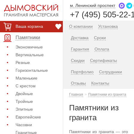
м. Ленинский проспект
+7 (495) 505-22-
Ваша корзина
О компании
Установка
Памятники
Доставка
Сроки
Экономичные
Гарантия
Оплата
Вертикальные
Скидки
Сертификаты
Резные
Горизонтальные
Портфолио
Сотрудники
Маленькие
Отзывы
Контакты
С крестом
Двойные
Главная
Памятники из гранита
Тройные
Памятники из
Элитные
гранита
Европейские
Часовни
Памятники из гранита — это
Гранитные