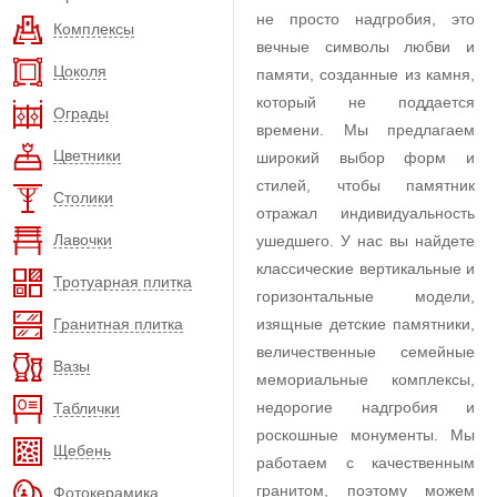
не просто надгробия, это
Комплексы
вечные символы любви и
Цоколя
памяти, созданные из камня,
который не поддается
Ограды
времени. Мы предлагаем
Цветники
широкий выбор форм и
стилей, чтобы памятник
Столики
отражал индивидуальность
Лавочки
ушедшего. У нас вы найдете
классические вертикальные и
Тротуарная плитка
горизонтальные модели,
Гранитная плитка
изящные детские памятники,
величественные семейные
Вазы
мемориальные комплексы,
недорогие надгробия и
Таблички
роскошные монументы. Мы
Щебень
работаем с качественным
гранитом, поэтому можем
Фотокерамика