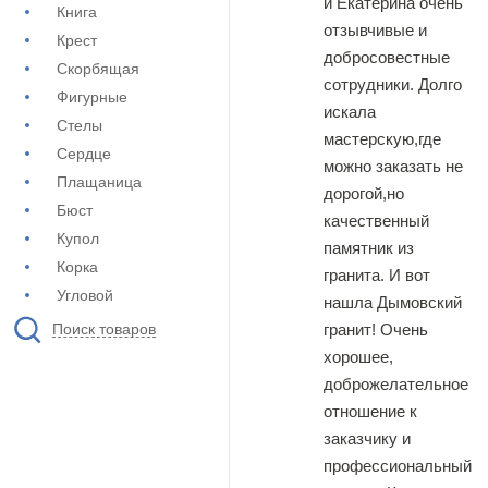
и Екатерина очень
Книга
отзывчивые и
Крест
добросовестные
Скорбящая
сотрудники. Долго
Фигурные
искала
Стелы
мастерскую,где
Сердце
можно заказать не
Плащаница
дорогой,но
Бюст
качественный
Купол
памятник из
Корка
гранита. И вот
Угловой
нашла Дымовский
гранит! Очень
Поиск товаров
хорошее,
доброжелательное
отношение к
заказчику и
профессиональный