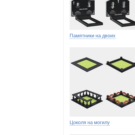
Памятники на двоих
Цоколя на могилу