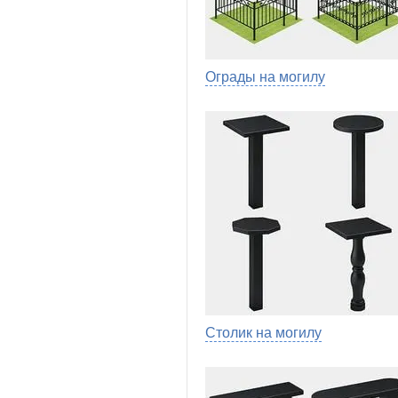
Ограды на могилу
Столик на могилу