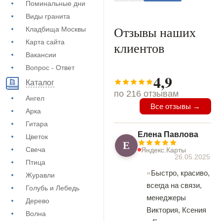
Поминальные дни
Виды гранита
Отзывы наших
Кладбища Москвы
Карта сайта
клиентов
Вакансии
Вопрос - Ответ
4,9
Каталог
по 216 отзывам
Ангел
Все отзывы →
Арка
Гитара
Елена Павлова
Цветок
Е
Свеча
Яндекс.Карты
26.05.2025
Птица
Быстро, красиво,
Журавли
всегда на связи,
Голубь и Лебедь
менеджеры
Дерево
Виктория, Ксения
Волна