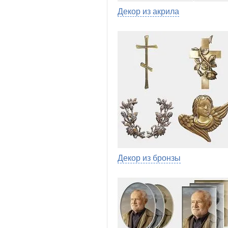
Декор из акрила
Декор из бронзы