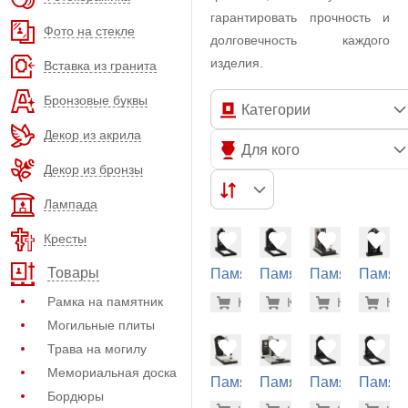
гарантировать прочность и
Фото на стекле
долговечность каждого
изделия.
Вставка из гранита
Бронзовые буквы
Категории
Декор из акрила
Для кого
Декор из бронзы
Лампада
Кресты
Товары
Памятник
Памятник
Памятник
Памят
из
из
из
из
210.900
210
Рамка на памятник
Купить
Купить
-7%
Купить
-7%
Куп
-7
гранита
гранита
гранита
гранит
Могильные плиты
(32-166)
(32-162)
(40-716)
(33-184
Трава на могилу
Мемориальная доска
Памятник
Памятник
Памятник
Памят
Бордюры
из
из
из
из