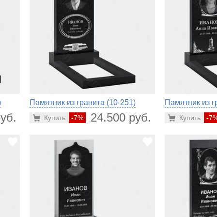
)
Памятник из гранита (10-251)
Памятник из г
уб.
24.500 руб.
Купить
-7%
Купить
-7