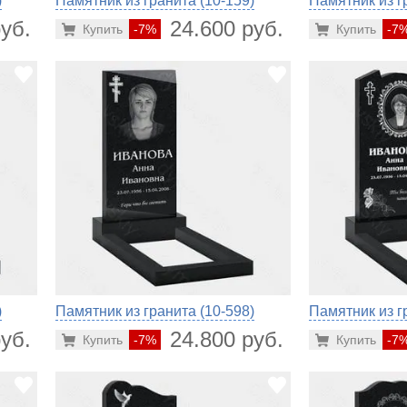
)
Памятник из гранита (10-159)
Памятник из г
уб.
24.600 руб.
Купить
-7%
Купить
-7
)
Памятник из гранита (10-598)
Памятник из г
уб.
24.800 руб.
Купить
-7%
Купить
-7