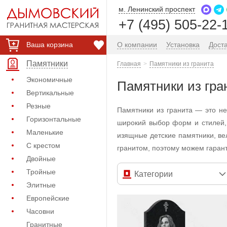
м. Ленинский проспект
+7 (495) 505-22-
Ваша корзина
О компании
Установка
Дост
Памятники
Главная
Памятники из гранита
Экономичные
Памятники из гра
Вертикальные
Резные
Памятники из гранита — это н
Горизонтальные
широкий выбор форм и стилей,
Маленькие
изящные детские памятники, в
С крестом
гранитом, поэтому можем гарант
Двойные
Тройные
Категории
Элитные
Европейские
Часовни
Гранитные