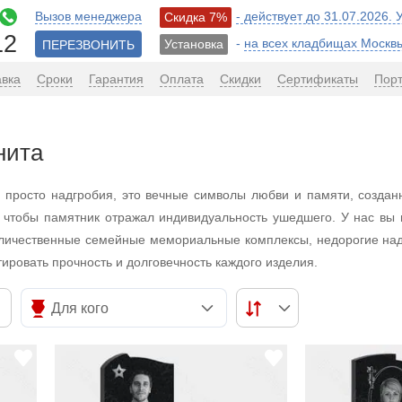
Вызов менеджера
- действует до 31.07.2026.
Скидка 7%
12
-
на всех кладбищах Москв
Установка
ПЕРЕЗВОНИТЬ
авка
Сроки
Гарантия
Оплата
Скидки
Сертификаты
Пор
нита
е просто надгробия, это вечные символы любви и памяти, созда
 чтобы памятник отражал индивидуальность ушедшего. У нас вы 
еличественные семейные мемориальные комплексы, недорогие на
ировать прочность и долговечность каждого изделия.
Для кого