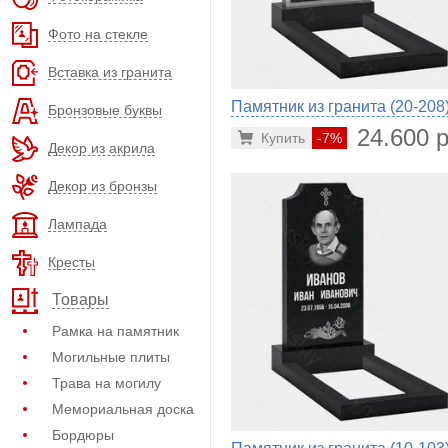
Фото на стекле
Вставка из гранита
Памятник из гранита (20-208
Бронзовые буквы
24.600 р
Купить
-7%
Декор из акрила
Декор из бронзы
Лампада
Кресты
Товары
Рамка на памятник
Могильные плиты
Трава на могилу
Мемориальная доска
Бордюры