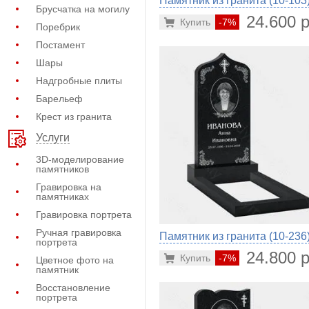
Памятник из гранита (10-103
Брусчатка на могилу
24.600 р
Купить
-7%
Поребрик
Постамент
Шары
Надгробные плиты
Барельеф
Крест из гранита
Услуги
3D-моделирование
памятников
Гравировка на
памятниках
Гравировка портрета
Ручная гравировка
Памятник из гранита (10-236
портрета
24.800 р
Купить
-7%
Цветное фото на
памятник
Восстановление
портрета