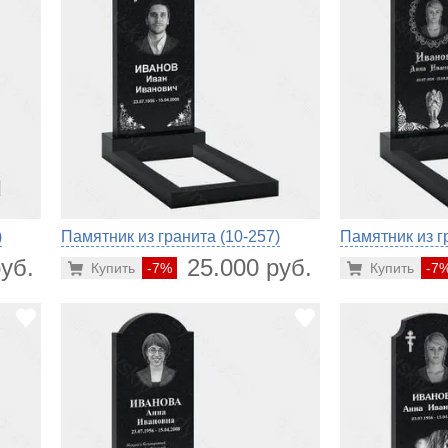
)
Памятник из гранита (10-257)
Памятник из г
уб.
25.000 руб.
Купить
-7%
Купить
-7