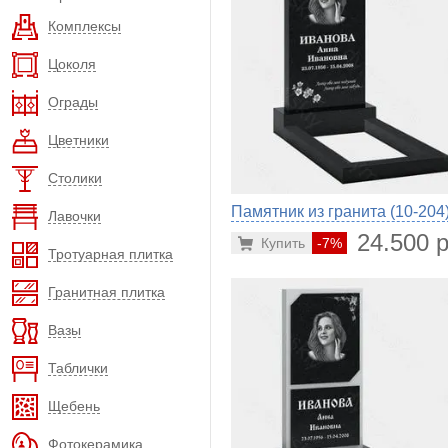
Комплексы
Цоколя
Ограды
Цветники
Столики
Памятник из гранита (10-204
Лавочки
24.500 р
Купить
-7%
Тротуарная плитка
Гранитная плитка
Вазы
Таблички
Щебень
Фотокерамика