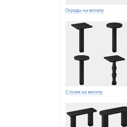
Ограды на могилу
Столик на могилу