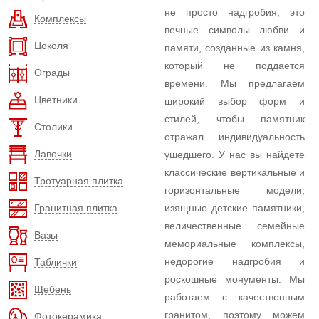
не просто надгробия, это
Комплексы
вечные символы любви и
Цоколя
памяти, созданные из камня,
который не поддается
Ограды
времени. Мы предлагаем
Цветники
широкий выбор форм и
стилей, чтобы памятник
Столики
отражал индивидуальность
Лавочки
ушедшего. У нас вы найдете
классические вертикальные и
Тротуарная плитка
горизонтальные модели,
Гранитная плитка
изящные детские памятники,
величественные семейные
Вазы
мемориальные комплексы,
недорогие надгробия и
Таблички
роскошные монументы. Мы
Щебень
работаем с качественным
гранитом, поэтому можем
Фотокерамика