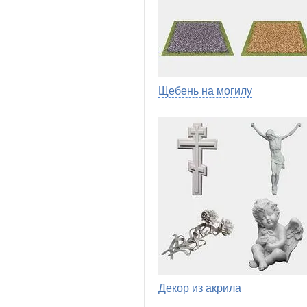
Щебень на могилу
Декор из акрила