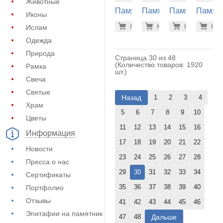
Животные
Памятник
Памятник
Памятник
Памят
Иконы
из
из
из
из
57.700 р
57.
Купить
Купить
-7%
Купить
-7%
Куп
-7
Ислам
гранита
гранита
гранита
гранит
(11-289)
(11-317)
(11-329)
(11-332
Одежда
Природа
Страница 30 из 48
(Количество товаров: 1920
Рамка
шт.)
Свеча
Святые
Назад
1
2
3
4
Храм
5
6
7
8
9
10
Цветы
11
12
13
14
15
16
Информация
17
18
19
20
21
22
Новости
23
24
25
26
27
28
Пресса о нас
29
30
31
32
33
34
Сертификаты
35
36
37
38
39
40
Портфолио
Отзывы
41
42
43
44
45
46
Эпитафии на памятник
Дальше
47
48