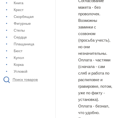
Согласование
Книга
макета - без
Крест
проволочек.
Скорбящая
Возможны
Фигурные
заминки с
Стелы
созвоном
Сердце
(просьба учесть),
Плащаница
но они
Бюст
незначительны.
Купол
Оплата - частями
Корка
(сначала - сам
Угловой
сляб и работа по
распиловке и
Поиск товаров
гравировке, потом,
уже по факту -
установка).
Оплата - безнал,
что удобно.