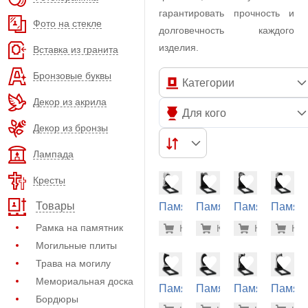
гарантировать прочность и
Фото на стекле
долговечность каждого
изделия.
Вставка из гранита
Бронзовые буквы
Категории
Декор из акрила
Для кого
Декор из бронзы
Лампада
Кресты
Товары
Памятник
Памятник
Памятник
Памят
из
из
из
из
57.000 р
57.
Рамка на памятник
Купить
Купить
-7%
Купить
-7%
Куп
-7
гранита
гранита
гранита
гранит
Могильные плиты
(12-269)
(12-280)
(12-282)
(12-286
Трава на могилу
Мемориальная доска
Памятник
Памятник
Памятник
Памят
Бордюры
из
из
из
из