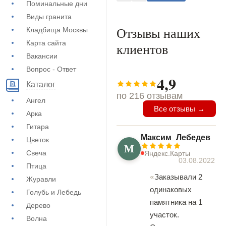
Поминальные дни
Виды гранита
Отзывы наших
Кладбища Москвы
Карта сайта
клиентов
Вакансии
Вопрос - Ответ
4,9
Каталог
по 216 отзывам
Ангел
Все отзывы →
Арка
Гитара
Максим_Лебедев
Цветок
М
Свеча
Яндекс.Карты
03.08.2022
Птица
Заказывали 2
Журавли
одинаковых
Голубь и Лебедь
памятника на 1
Дерево
участок.
Волна