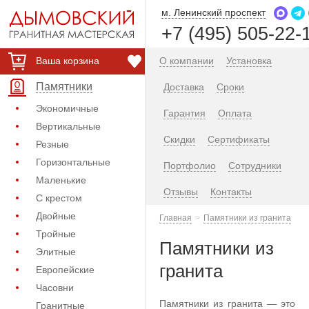
м. Ленинский проспект
+7 (495) 505-22-
Ваша корзина
О компании
Установка
Памятники
Доставка
Сроки
Экономичные
Гарантия
Оплата
Вертикальные
Скидки
Сертификаты
Резные
Горизонтальные
Портфолио
Сотрудники
Маленькие
Отзывы
Контакты
С крестом
Двойные
Главная
Памятники из гранита
Тройные
Памятники из
Элитные
гранита
Европейские
Часовни
Памятники из гранита — это
Гранитные