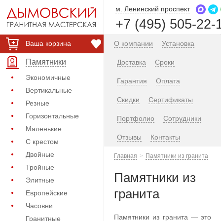
м. Ленинский проспект
+7 (495) 505-22-
Ваша корзина
О компании
Установка
Памятники
Доставка
Сроки
Экономичные
Гарантия
Оплата
Вертикальные
Скидки
Сертификаты
Резные
Горизонтальные
Портфолио
Сотрудники
Маленькие
Отзывы
Контакты
С крестом
Двойные
Главная
Памятники из гранита
Тройные
Памятники из
Элитные
гранита
Европейские
Часовни
Памятники из гранита — это
Гранитные