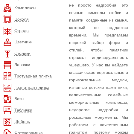
не просто надгробия, это
Комплексы
вечные символы любви и
Цоколя
памяти, созданные из камня,
который не поддается
Ограды
времени. Мы предлагаем
Цветники
широкий выбор форм и
стилей, чтобы памятник
Столики
отражал индивидуальность
Лавочки
ушедшего. У нас вы найдете
классические вертикальные и
Тротуарная плитка
горизонтальные модели,
Гранитная плитка
изящные детские памятники,
величественные семейные
Вазы
мемориальные комплексы,
недорогие надгробия и
Таблички
роскошные монументы. Мы
Щебень
работаем с качественным
гранитом, поэтому можем
Фотокерамика