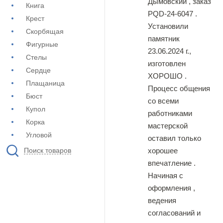
Дымовский , заказ
Книга
PQD-24-6047 .
Крест
Установили
Скорбящая
памятник
Фигурные
23.06.2024 г.,
Стелы
изготовлен
Сердце
ХОРОШО .
Плащаница
Процесс общения
Бюст
со всеми
Купол
работниками
Корка
мастерской
Угловой
оставил только
хорошее
Поиск товаров
впечатление .
Начиная с
оформления ,
ведения
согласований и