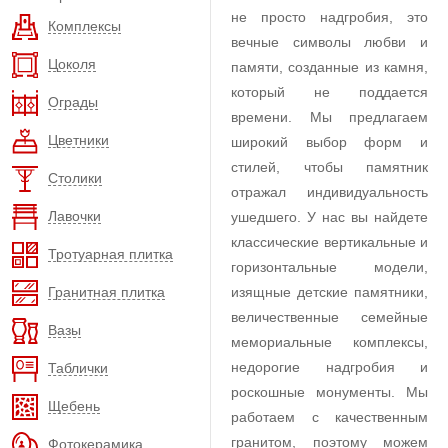
не просто надгробия, это
Комплексы
вечные символы любви и
Цоколя
памяти, созданные из камня,
который не поддается
Ограды
времени. Мы предлагаем
Цветники
широкий выбор форм и
стилей, чтобы памятник
Столики
отражал индивидуальность
Лавочки
ушедшего. У нас вы найдете
классические вертикальные и
Тротуарная плитка
горизонтальные модели,
Гранитная плитка
изящные детские памятники,
величественные семейные
Вазы
мемориальные комплексы,
недорогие надгробия и
Таблички
роскошные монументы. Мы
Щебень
работаем с качественным
гранитом, поэтому можем
Фотокерамика