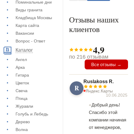
Поминальные дни
Виды гранита
Отзывы наших
Кладбища Москвы
Карта сайта
клиентов
Вакансии
Вопрос - Ответ
4,9
Каталог
по 216 отзывам
Ангел
Все отзывы →
Арка
Гитара
Ruslakoss R.
Цветок
R
Свеча
Яндекс.Карты
10.06.2025
Птица
Добрый день!
Журавли
Спасибо этой
Голубь и Лебедь
компании начиная
Дерево
от менеджеров,
Волна