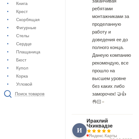
заканчивая
Книга
ребятами
Крест
монтажниками за
Скорбящая
проделанную
Фигурные
работу и
Стелы
доведения ее до
Сердце
полного конца.
Плащаница
Данеую компанию
Бюст
рекомендую, все
Купол
прошло на
Корка
высшем уровне
Угловой
без каких либо
заморочек! 🤝👍
Поиск товаров
👌🏻
Ираклий
Чхиквадзе
И
Яндекс.Карты