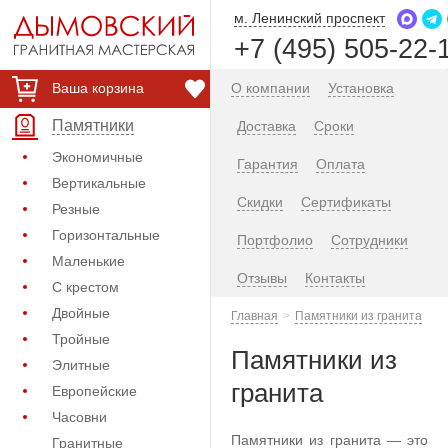
м. Ленинский проспект
+7 (495) 505-22-
Ваша корзина
О компании
Установка
Памятники
Доставка
Сроки
Экономичные
Гарантия
Оплата
Вертикальные
Скидки
Сертификаты
Резные
Горизонтальные
Портфолио
Сотрудники
Маленькие
Отзывы
Контакты
С крестом
Двойные
Главная
Памятники из гранита
Тройные
Памятники из
Элитные
гранита
Европейские
Часовни
Памятники из гранита — это
Гранитные