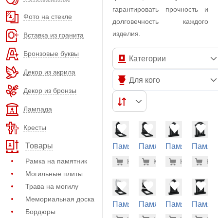
гарантировать прочность и
Фото на стекле
долговечность каждого
изделия.
Вставка из гранита
Бронзовые буквы
Категории
Декор из акрила
Для кого
Декор из бронзы
Лампада
Кресты
Товары
Памятник
Памятник
Памятник
Памят
из
из
из
из
135.000
135
Рамка на памятник
Купить
Купить
-7%
Купить
-7%
Куп
-7
гранита
гранита
гранита
гранит
Могильные плиты
(32-138)
(32-140)
(33-120)
(33-116
Трава на могилу
Мемориальная доска
Памятник
Памятник
Памятник
Памят
Бордюры
из
из
из
из