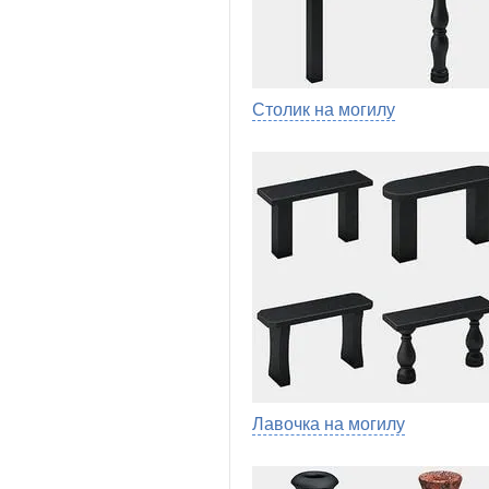
Столик на могилу
Лавочка на могилу