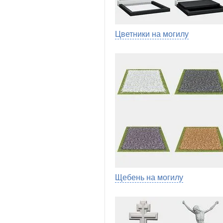
Цветники на могилу
Щебень на могилу