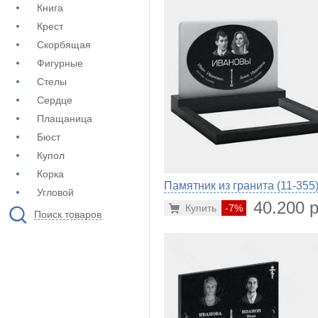
Книга
Крест
Скорбящая
Фигурные
Стелы
Сердце
Плащаница
Бюст
Купол
Корка
Памятник из гранита (11-355
Угловой
40.200 р
Купить
-7%
Поиск товаров