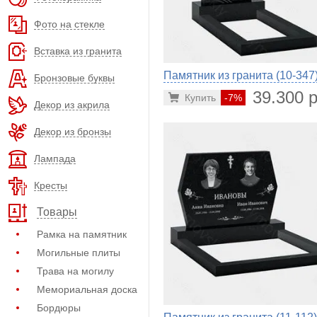
Фото на стекле
Вставка из гранита
Памятник из гранита (10-347
Бронзовые буквы
39.300 р
Купить
-7%
Декор из акрила
Декор из бронзы
Лампада
Кресты
Товары
Рамка на памятник
Могильные плиты
Трава на могилу
Мемориальная доска
Бордюры