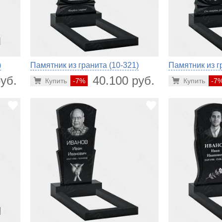
)
Памятник из гранита (10-321)
Памятник из г
уб.
40.100 руб.
Купить
-7%
Купить
-7