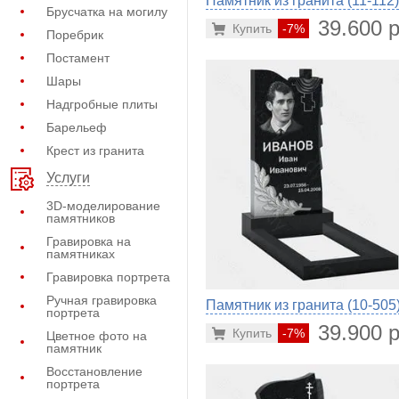
Памятник из гранита (11-112)
Брусчатка на могилу
39.600 р
Купить
-7%
Поребрик
Постамент
Шары
Надгробные плиты
Барельеф
Крест из гранита
Услуги
3D-моделирование
памятников
Гравировка на
памятниках
Гравировка портрета
Ручная гравировка
Памятник из гранита (10-505
портрета
39.900 р
Купить
-7%
Цветное фото на
памятник
Восстановление
портрета