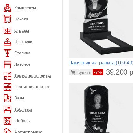
Комплексы
Цоколя
Ограды
Цветники
Столики
Памятник из гранита (10-649
Лавочки
39.200 р
Купить
-7%
Тротуарная плитка
Гранитная плитка
Вазы
Таблички
Щебень
Фотокерамика