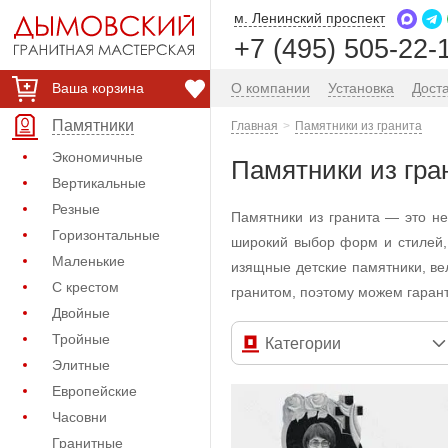
м. Ленинский проспект
+7 (495) 505-22-
Ваша корзина
О компании
Установка
Дост
Памятники
Главная
Памятники из гранита
Экономичные
Памятники из гра
Вертикальные
Резные
Памятники из гранита — это н
Горизонтальные
широкий выбор форм и стилей,
Маленькие
изящные детские памятники, в
С крестом
гранитом, поэтому можем гарант
Двойные
Тройные
Категории
Элитные
Европейские
Часовни
Гранитные