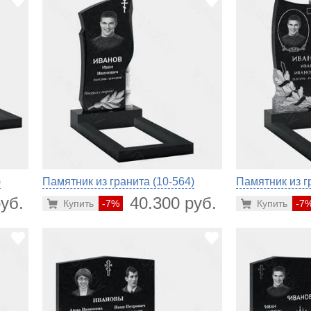
)
Памятник из гранита (10-564)
Памятник из г
уб.
40.300 руб.
Купить
-7%
Купить
-7