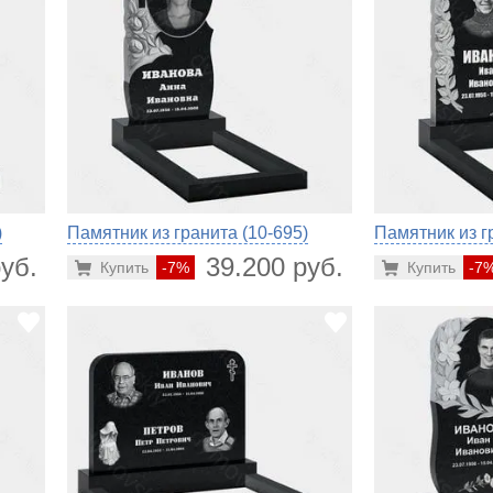
)
Памятник из гранита (10-695)
Памятник из г
уб.
39.200 руб.
Купить
-7%
Купить
-7