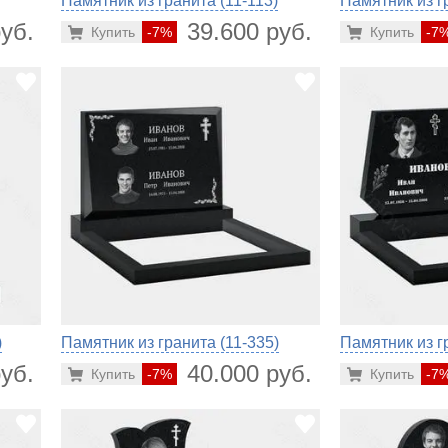
Памятник из гранита (11-113)
Памятник из г
уб.
39.600 руб.
Купить
-7%
Купить
-7
)
Памятник из гранита (11-335)
Памятник из г
уб.
40.000 руб.
Купить
-7%
Купить
-7