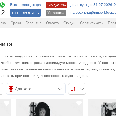
Вызов менеджера
- действует до 31.07.2026.
Скидка 7%
12
-
на всех кладбищах Москв
Установка
ПЕРЕЗВОНИТЬ
авка
Сроки
Гарантия
Оплата
Скидки
Сертификаты
Пор
нита
е просто надгробия, это вечные символы любви и памяти, созда
 чтобы памятник отражал индивидуальность ушедшего. У нас вы 
еличественные семейные мемориальные комплексы, недорогие на
ировать прочность и долговечность каждого изделия.
Для кого