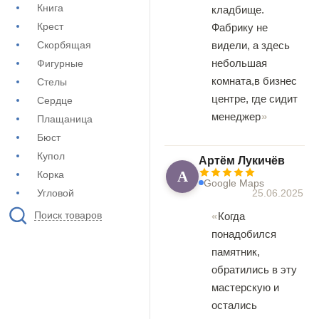
Книга
кладбище.
Крест
Фабрику не
видели, а здесь
Скорбящая
небольшая
Фигурные
комната,в бизнес
Стелы
центре, где сидит
Сердце
менеджер
Плащаница
Бюст
Купол
Артём Лукичёв
А
Корка
Google Maps
25.06.2025
Угловой
Поиск товаров
Когда
понадобился
памятник,
обратились в эту
мастерскую и
остались