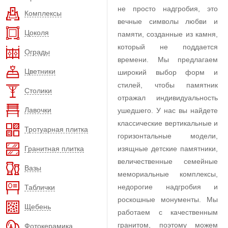
не просто надгробия, это
Комплексы
вечные символы любви и
Цоколя
памяти, созданные из камня,
который не поддается
Ограды
времени. Мы предлагаем
Цветники
широкий выбор форм и
стилей, чтобы памятник
Столики
отражал индивидуальность
Лавочки
ушедшего. У нас вы найдете
классические вертикальные и
Тротуарная плитка
горизонтальные модели,
Гранитная плитка
изящные детские памятники,
величественные семейные
Вазы
мемориальные комплексы,
недорогие надгробия и
Таблички
роскошные монументы. Мы
Щебень
работаем с качественным
гранитом, поэтому можем
Фотокерамика