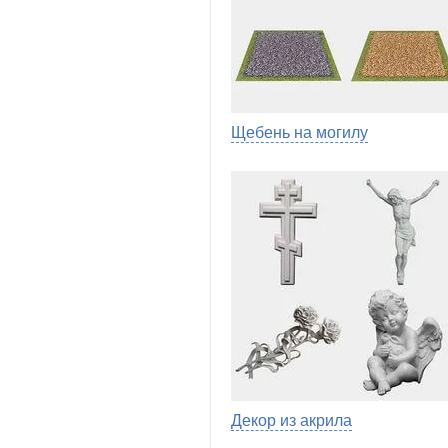
Щебень на могилу
Декор из акрила