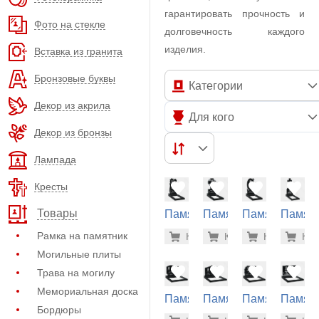
гарантировать прочность и
Фото на стекле
долговечность каждого
изделия.
Вставка из гранита
Бронзовые буквы
Категории
Декор из акрила
Для кого
Декор из бронзы
Лампада
Кресты
Товары
Памятник
Памятник
Памятник
Памят
из
из
из
из
42.700 р
42.
Рамка на памятник
Купить
Купить
-7%
Купить
-7%
Куп
-7
гранита
гранита
гранита
гранит
Могильные плиты
(10-296)
(10-403)
(10-759)
(15-125
Трава на могилу
Мемориальная доска
Памятник
Памятник
Памятник
Памят
Бордюры
из
из
из
из