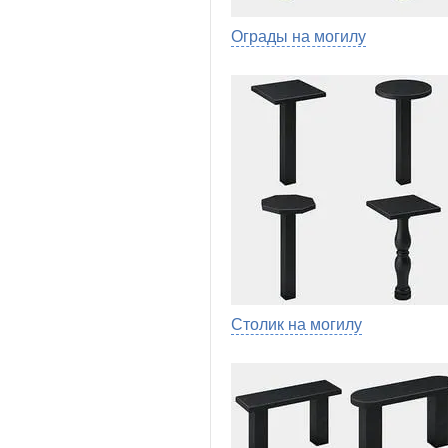
Ограды на могилу
Столик на могилу