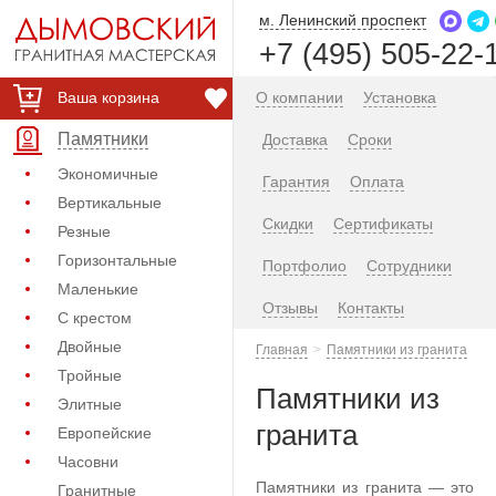
м. Ленинский проспект
+7 (495) 505-22-
Ваша корзина
О компании
Установка
Памятники
Доставка
Сроки
Экономичные
Гарантия
Оплата
Вертикальные
Скидки
Сертификаты
Резные
Горизонтальные
Портфолио
Сотрудники
Маленькие
Отзывы
Контакты
С крестом
Двойные
Главная
Памятники из гранита
Тройные
Памятники из
Элитные
гранита
Европейские
Часовни
Памятники из гранита — это
Гранитные