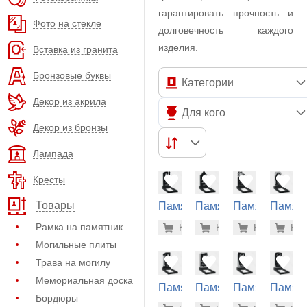
гарантировать прочность и
Фото на стекле
долговечность каждого
изделия.
Вставка из гранита
Бронзовые буквы
Категории
Декор из акрила
Для кого
Декор из бронзы
Лампада
Кресты
Товары
Памятник
Памятник
Памятник
Памят
из
из
из
из
28.800 р
29.
Рамка на памятник
Купить
Купить
-7%
Купить
-7%
Куп
-7
гранита
гранита
гранита
гранит
Могильные плиты
(10-406)
(10-412)
(10-737)
(10-560
Трава на могилу
Мемориальная доска
Памятник
Памятник
Памятник
Памят
Бордюры
из
из
из
из