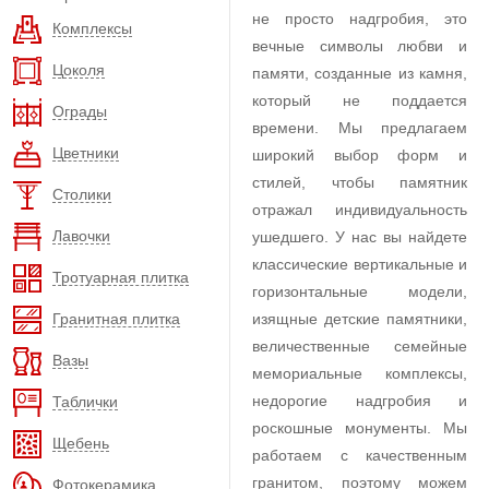
не просто надгробия, это
Комплексы
вечные символы любви и
Цоколя
памяти, созданные из камня,
который не поддается
Ограды
времени. Мы предлагаем
Цветники
широкий выбор форм и
стилей, чтобы памятник
Столики
отражал индивидуальность
Лавочки
ушедшего. У нас вы найдете
классические вертикальные и
Тротуарная плитка
горизонтальные модели,
Гранитная плитка
изящные детские памятники,
величественные семейные
Вазы
мемориальные комплексы,
недорогие надгробия и
Таблички
роскошные монументы. Мы
Щебень
работаем с качественным
гранитом, поэтому можем
Фотокерамика