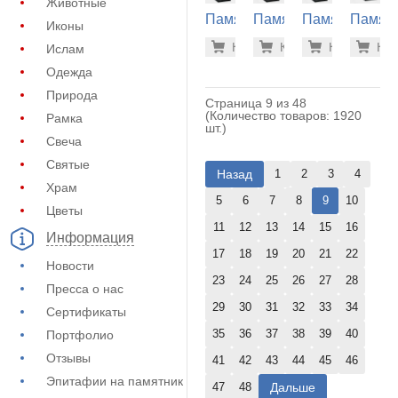
Животные
Памятник
Памятник
Памятник
Памят
Иконы
из
из
из
из
30.000 р
30.
Купить
Купить
-7%
Купить
-7%
Куп
-7
Ислам
гранита
гранита
гранита
гранит
(10-797)
(10-255)
(10-385)
(21-100
Одежда
Природа
Страница 9 из 48
(Количество товаров: 1920
Рамка
шт.)
Свеча
Святые
Назад
1
2
3
4
Храм
5
6
7
8
9
10
Цветы
11
12
13
14
15
16
Информация
17
18
19
20
21
22
Новости
23
24
25
26
27
28
Пресса о нас
29
30
31
32
33
34
Сертификаты
35
36
37
38
39
40
Портфолио
Отзывы
41
42
43
44
45
46
Эпитафии на памятник
Дальше
47
48