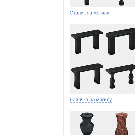
Столик на могилу
Лавочка на могилу