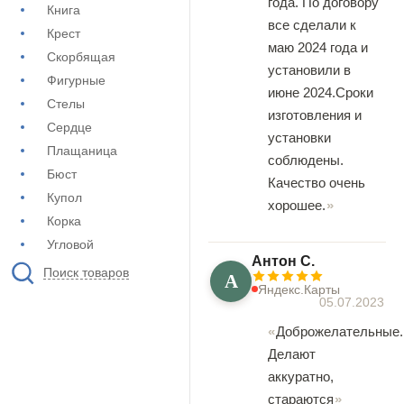
года. По договору
Книга
все сделали к
Крест
маю 2024 года и
Скорбящая
установили в
Фигурные
июне 2024.Сроки
Стелы
изготовления и
Сердце
установки
Плащаница
соблюдены.
Бюст
Качество очень
Купол
хорошее.
Корка
Угловой
Антон С.
Поиск товаров
А
Яндекс.Карты
05.07.2023
Доброжелательные.
Делают
аккуратно,
стараются