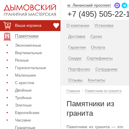
м. Ленинский проспект
+7 (495) 505-22-
Ваша корзина
О компании
Установка
Памятники
Доставка
Сроки
Экономичные
Гарантия
Оплата
Вертикальные
Скидки
Сертификаты
Резные
Горизонтальные
Портфолио
Сотрудники
Маленькие
Отзывы
Контакты
С крестом
Двойные
Главная
Памятники из гранита
Тройные
Памятники из
Элитные
гранита
Европейские
Часовни
Памятники из гранита — это
Гранитные