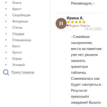
Книга
Рекомендую.
Крест
Скорбящая
Ирина А.
Фигурные
И
Яндекс.Карты
Стелы
19.11.2021
Сердце
Семейное
Плащаница
захоронение,
Бюст
места на памятник
Купол
уже нет, решили
Корка
заказать
Угловой
гранитную
Поиск товаров
табличку.
Сомневалась как
будет смотреться.
Результат
превзошёл
ожидания! Вышло