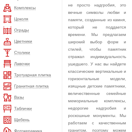
не просто надгробия, это
Комплексы
вечные символы любви и
Цоколя
памяти, созданные из камня,
который не поддается
Ограды
времени. Мы предлагаем
Цветники
широкий выбор форм и
стилей, чтобы памятник
Столики
отражал индивидуальность
Лавочки
ушедшего. У нас вы найдете
классические вертикальные и
Тротуарная плитка
горизонтальные модели,
Гранитная плитка
изящные детские памятники,
величественные семейные
Вазы
мемориальные комплексы,
недорогие надгробия и
Таблички
роскошные монументы. Мы
Щебень
работаем с качественным
гранитом, поэтому можем
Фотокерамика