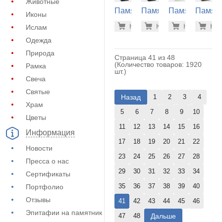
Животные
Памятник
Памятник
Памятник
Памят
Иконы
из
из
из
из
209.400
209
Купить
Купить
-7%
Купить
-7%
Куп
-7
Ислам
гранита
гранита
гранита
гранит
(32-164)
(32-168)
(40-725)
(40-738
Одежда
Природа
Страница 41 из 48
(Количество товаров: 1920
Рамка
шт.)
Свеча
Святые
Назад
1
2
3
4
Храм
5
6
7
8
9
10
Цветы
11
12
13
14
15
16
Информация
17
18
19
20
21
22
Новости
23
24
25
26
27
28
Пресса о нас
29
30
31
32
33
34
Сертификаты
35
36
37
38
39
40
Портфолио
Отзывы
41
42
43
44
45
46
Эпитафии на памятник
Дальше
47
48