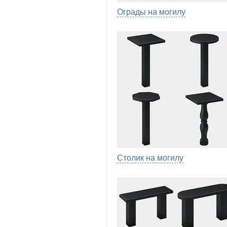
Ограды на могилу
Столик на могилу