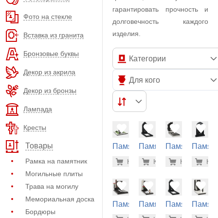
гарантировать прочность и
Фото на стекле
долговечность каждого
изделия.
Вставка из гранита
Бронзовые буквы
Категории
Декор из акрила
Для кого
Декор из бронзы
Лампада
Кресты
Товары
Памятник
Памятник
Памятник
Памят
из
из
из
из
183.400
184
Рамка на памятник
Купить
Купить
-7%
Купить
-7%
Куп
-7
гранита
гранита
гранита
гранит
Могильные плиты
(40-142)
(32-114)
(40-701)
(33-142
Трава на могилу
Мемориальная доска
Памятник
Памятник
Памятник
Памят
Бордюры
из
из
из
из