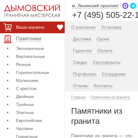
м. Ленинский проспект
+7 (495) 505-22-
Ваша корзина
О компании
Установка
Памятники
Доставка
Сроки
Экономичные
Гарантия
Оплата
Вертикальные
Скидки
Сертификаты
Резные
Горизонтальные
Портфолио
Сотрудники
Маленькие
Отзывы
Контакты
С крестом
Двойные
Главная
Памятники из гранита
Тройные
Памятники из
Элитные
гранита
Европейские
Часовни
Памятники из гранита — это
Гранитные