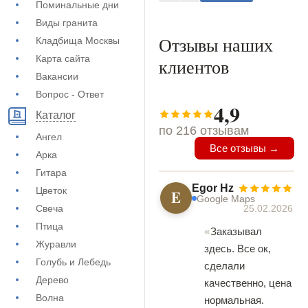
Поминальные дни
Виды гранита
Отзывы наших
Кладбища Москвы
Карта сайта
клиентов
Вакансии
Вопрос - Ответ
4,9
Каталог
по 216 отзывам
Ангел
Все отзывы →
Арка
Гитара
Egor Hz
Цветок
E
Google Maps
25.02.2026
Свеча
Птица
Заказывал
Журавли
здесь. Все ок,
Голубь и Лебедь
сделали
Дерево
качественно, цена
Волна
нормальная.